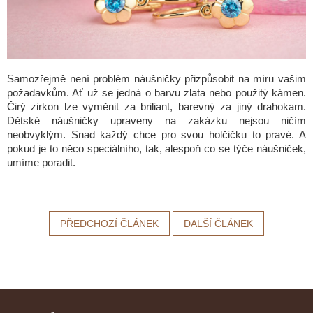
Samozřejmě není problém náušničky přizpůsobit na míru vašim
požadavkům. Ať už se jedná o barvu zlata nebo použitý kámen.
Čirý zirkon lze vyměnit za briliant, barevný za jiný drahokam.
Dětské náušničky upraveny na zakázku nejsou ničím
neobvyklým. Snad každý chce pro svou holčičku to pravé. A
pokud je to něco speciálního, tak, alespoň co se týče náušniček,
umíme poradit.
PŘEDCHOZÍ ČLÁNEK
DALŠÍ ČLÁNEK
Z
á