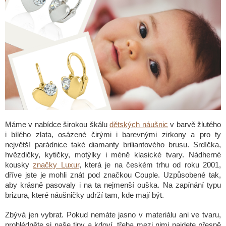
Máme v nabídce širokou škálu
dětských náušnic
v barvě žlutého
i bílého zlata, osázené čirými i barevnými zirkony a pro ty
největší parádnice také diamanty briliantového brusu. Srdíčka,
hvězdičky, kytičky, motýlky i méně klasické tvary. Nádherné
kousky
značky Luxur
, která je na českém trhu od roku 2001,
dříve jste je mohli znát pod značkou Couple. Uzpůsobené tak,
aby krásně pasovaly i na ta nejmenší ouška. Na zapínání typu
brizura, které náušničky udrží tam, kde mají být.
Zbývá jen vybrat. Pokud nemáte jasno v materiálu ani ve tvaru,
prohlédněte si naše tipy a kdoví, třeba mezi nimi najdete přesně