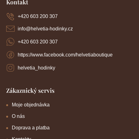
Kontakt
p
a
+420 603 200 307
t
í
info
@
helvetia-hodinky.cz
+420 603 200 307
https://www.facebook.com/helvetiaboutique
helvetia_hodinky
Zákaznický servis
Moje objednávka
O nás
Doprava a platba