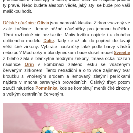
ty pravé. Nebo budete alespoň vědět, jaký styl se bude pro vaši
maličkou hodit.
Dětské náušnice
Olivia
jsou naprostá klasika. Zirkon vsazený ve
zlaté květince. Jemné něžné náušničky pro jemnou holčičku.
Těmi rozhodně nic nezkazíte. Motiv kvítku najdete i u druhého
oblíbeného modelu,
Dalie
. Tady se už ale do popředí dostávají
větší čiré zirkony. Vybíráte náušničky také podle barvy vlásků
nebo oči? Modrookým blondýnečkám bude slušet model
Sweetie
z bílého zlata s blankytně modrými zirkony, tmavá očka rozzáří
náušnice
Orin
v kombinaci zlatého lesku se vsazeným
červeným zirkonem. Tento netradiční a o to více zajímavý tvar
kroužku s vnořeným srdcem a lemovaný zlatými perličkami
najdete v mnoha barevných provedeních. Oslnivý třpyt potom
zaručí náušnice
Pomněnka
, kde se kombinují menší čiré zirkony
s velkým centrálním červeným.