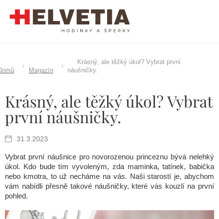
Přejít
na
obsah
Krásný, ale těžký úkol? Vybrat první
Domů
Magazín
náušničky.
Krásný, ale těžký úkol? Vybrat
první náušničky.
31.3.2023
Vybrat první náušnice pro novorozenou princeznu bývá nelehký
úkol. Kdo bude tím vyvoleným, zda maminka, tatínek, babička
nebo kmotra, to už necháme na vás. Naši starostí je, abychom
vám nabídli přesně takové náušničky, které vás kouzlí na první
pohled.