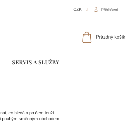
CZK
Přihlášení
NÁKUPNÍ
Prázdný košík
KOŠÍK
Y
SLUŽBY
at, co hledá a po čem touží.
není pouhým směnným obchodem.