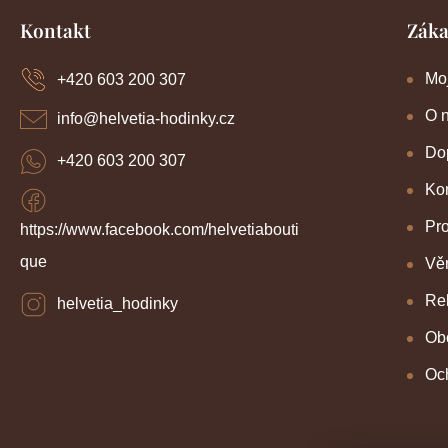
Z
Kontakt
Záka
á
p
a
Mo
+420 603 200 307
t
í
O 
info
@
helvetia-hodinky.cz
Dop
+420 603 200 307
Kon
Pr
https://www.facebook.com/helvetiabouti
que
Věr
Re
helvetia_hodinky
Ob
Oc