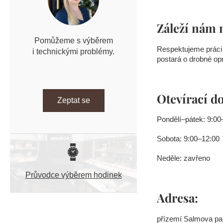
n
í
Záleží nám 
p
a
Pomůžeme s výběrem
Respektujeme práci
n
i technickými problémy.
postará o drobné op
e
l
Otevírací d
Zeptat se
Pondělí–pátek: 9:00
Sobota: 9:00–12:00
Neděle: zavřeno
Průvodce výběrem hodinek
Adresa:
přízemí Salmova pa