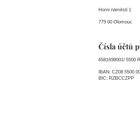
Horní náměstí 1
779 00 Olomouc
Čísla účtů 
6581698001/ 5500 R
IBAN: CZ08 5500 0
BIC: RZBCCZPP