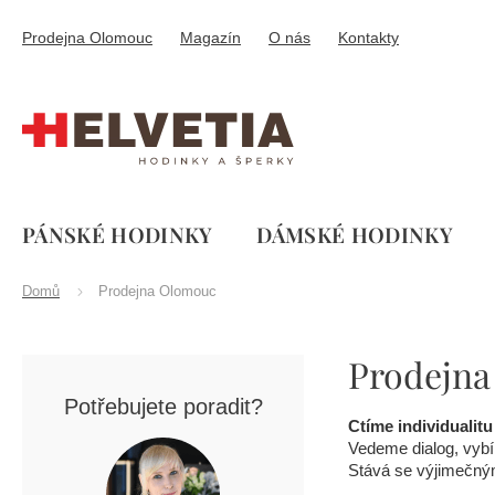
Přejít
na
Prodejna Olomouc
Magazín
O nás
Kontakty
obsah
PÁNSKÉ HODINKY
DÁMSKÉ HODINKY
Domů
Prodejna Olomouc
P
Prodejn
o
s
Potřebujete poradit?
t
Ctíme individualitu
r
Vedeme dialog, vyb
a
Stává se výjimečný
n