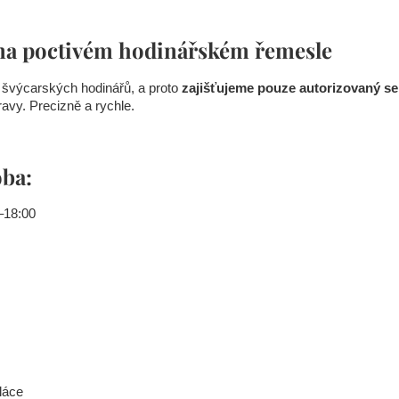
na poctivém hodinářském řemesle
 švýcarských hodinářů, a proto
zajišťujeme pouze autorizovaný se
ravy. Precizně a rychle.
oba:
–18:00
láce