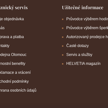
znický servis
Užitečné informace
je objednávka
Průvodce výběrem hodi
nás
Průvodce výběrem šper
rava a platba
Autorizovaný prodejce 
takty
Časté dotazy
odejna Olomouc
Servis a služby
nostní benefity
HELVETIA magazín
klamace a vrácení
chodní podmínky
hrana osobních údajů