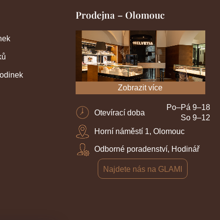
Prodejna – Olomouc
nek
ků
hodinek
Zobrazit více
Po–Pá 9–18
Otevírací doba
So 9–12
Horní náměstí 1, Olomouc
Odborné poradenství, Hodinář
Najdete nás na GLAMI