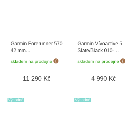
Garmin Forerunner 570
Garmin Vívoactive 5
42 mm
Slate/Black 010-
Whitestone/Cloud Blue
02862-10
skladem na prodejně
skladem na prodejně
010-02970-01
11 290 Kč
4 990 Kč
Výhodné
Výhodné