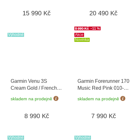
dní
11
15 990 Kč
20 490 Kč
8 990 Kč
–11 %
Výhodné
Akce
Novinka
Garmin Venu 3S
Garmin Forerunner 170
Cream Gold / French
Music Red Pink 010-
Gray, Sand Leather
03920-13
+ možnost
skladem na prodejně
skladem na prodejně
Band 010-02785-55
výměny do 90 dní
Premium + náhradní
8 990 Kč
7 990 Kč
řemínek
Výhodné
Výhodné