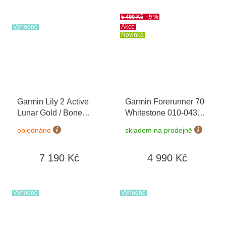
dní
5 490 Kč
–9 %
Výhodné
Akce
Novinka
Garmin Lily 2 Active
Garmin Forerunner 70
Lunar Gold / Bone
Whitestone 010-04307-
Silicone Band 010-
01
+ možnost výměny
objednáno
skladem na prodejně
02891-00
do 90 dní
7 190 Kč
4 990 Kč
Výhodné
Výhodné