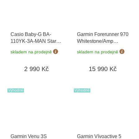
Casio Baby-G BA-
Garmin Forerunner 970
110YK-3A-MAN Star
Whitestone/Amp
Wars Special Edition
+
Yellow 010-02969-11
+
skladem na prodejně
skladem na prodejně
možnost výměny do 90
možnost výměny do 90
dní + doprava zdarma
dní
2 990 Kč
15 990 Kč
Výhodné
Výhodné
Garmin Venu 3S
Garmin Vívoactive 5