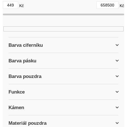
d
449
658500
Kč
Kč
u
k
t
ů
Barva ciferníku
Barva pásku
Barva pouzdra
Funkce
Kámen
Materiál pouzdra