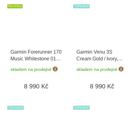
Novinka
Výhodné
Garmin Forerunner 170
Garmin Venu 3S
Music Whitestone 010-
Cream Gold / Ivory,
03920-11
+ možnost
Silicone Band 010-
skladem na prodejně
skladem na prodejně
výměny do 90 dní
02785-04
8 990 Kč
8 990 Kč
Výhodné
Výhodné