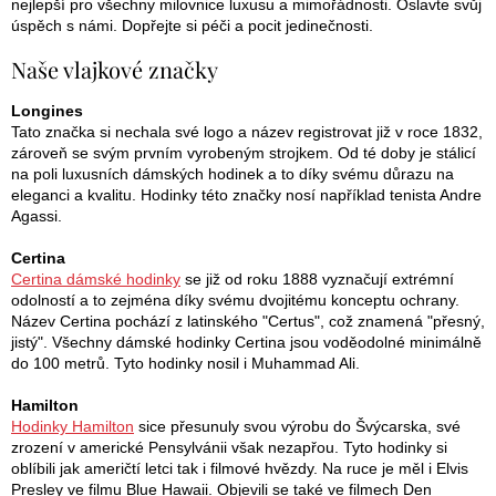
nejlepší pro všechny milovnice luxusu a mimořádnosti. Oslavte svůj
úspěch s námi. Dopřejte si péči a pocit jedinečnosti.
Naše vlajkové značky
Longines
Tato značka si nechala své logo a název registrovat již v roce 1832,
zároveň se svým prvním vyrobeným strojkem. Od té doby je stálicí
na poli luxusních dámských hodinek a to díky svému důrazu na
eleganci a kvalitu. Hodinky této značky nosí například tenista Andre
Agassi.
Certina
Certina dámské hodinky
se již od roku 1888 vyznačují extrémní
odolností a to zejména díky svému dvojitému konceptu ochrany.
Název Certina pochází z latinského "Certus", což znamená "přesný,
jistý". Všechny dámské hodinky Certina jsou voděodolné minimálně
do 100 metrů. Tyto hodinky nosil i Muhammad Ali.
Hamilton
Hodinky Hamilton
sice přesunuly svou výrobu do Švýcarska, své
zrození v americké Pensylvánii však nezapřou. Tyto hodinky si
oblíbili jak američtí letci tak i filmové hvězdy. Na ruce je měl i Elvis
Presley ve filmu Blue Hawaii. Objevili se také ve filmech Den