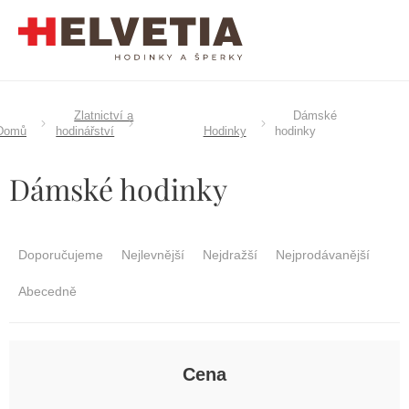
Přejít
na
obsah
Zlatnictví a
Dámské
Domů
hodinářství
Hodinky
hodinky
Dámské hodinky
Ř
a
Doporučujeme
Nejlevnější
Nejdražší
Nejprodávanější
z
e
Abecedně
n
í
p
r
Cena
o