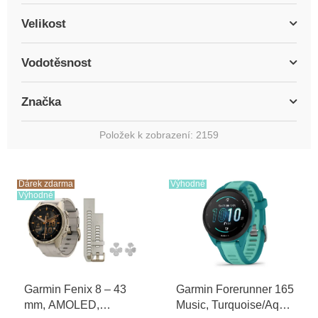
Velikost
Vodotěsnost
Značka
Položek k zobrazení:
2159
V
ý
Dárek zdarma
Výhodné
Výhodné
p
i
s
p
r
o
Garmin Fenix 8 – 43
Garmin Forerunner 165
d
mm, AMOLED,
Music, Turquoise/Aqua
u