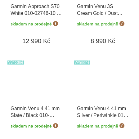
Garmin Approach S70
Garmin Venu 3S
White 010-02746-10
+
Cream Gold / Dust
možnost výměny do 90
Rose, Silicone Band
skladem na prodejně
skladem na prodejně
dní
010-02785-03
12 990 Kč
8 990 Kč
Výhodné
Výhodné
Garmin Venu 4 41 mm
Garmin Venu 4 41 mm
Slate / Black 010-
Silver / Periwinkle 010-
03013-02
03013-01
skladem na prodejně
skladem na prodejně