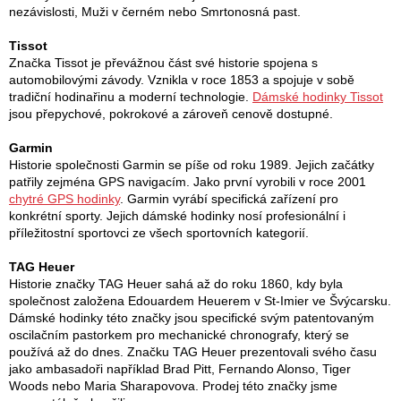
nezávislosti, Muži v černém nebo Smrtonosná past.
Tissot
Značka Tissot je převážnou část své historie spojena s
automobilovými závody. Vznikla v roce 1853 a spojuje v sobě
tradiční hodinařinu a moderní technologie.
Dámské hodinky Tissot
jsou přepychové, pokrokové a zároveň cenově dostupné.
Garmin
Historie společnosti Garmin se píše od roku 1989. Jejich začátky
patřily zejména GPS navigacím. Jako první vyrobili v roce 2001
chytré GPS hodinky
. Garmin vyrábí specifická zařízení pro
konkrétní sporty. Jejich dámské hodinky nosí profesionální i
příležitostní sportovci ze všech sportovních kategorií.
TAG Heuer
Historie značky TAG Heuer sahá až do roku 1860, kdy byla
společnost založena Edouardem Heuerem v St-Imier ve Švýcarsku.
Dámské hodinky této značky jsou specifické svým patentovaným
oscilačním pastorkem pro mechanické chronografy, který se
používá až do dnes. Značku TAG Heuer prezentovali svého času
jako ambasadoři například Brad Pitt, Fernando Alonso, Tiger
Woods nebo Maria Sharapovova. Prodej této značky jsme