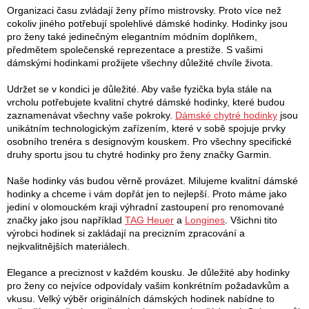
í
k
Organizaci času zvládají ženy přímo mistrovsky. Proto více než
p
cokoliv jiného potřebují spolehlivé dámské hodinky. Hodinky jsou
o
r
pro ženy také jedinečným elegantním módním doplňkem,
v
předmětem společenské reprezentace a prestiže. S vašimi
v
k
dámskými hodinkami prožijete všechny důležité chvíle života.
y
á
v
Udržet se v kondici je důležité. Aby vaše fyzička byla stále na
n
ý
vrcholu potřebujete kvalitní chytré dámské hodinky, které budou
p
zaznamenávat všechny vaše pokroky.
Dámské chytré hodinky
jsou
í
i
unikátním technologickým zařízením, které v sobě spojuje prvky
s
osobního trenéra s designovým kouskem. Pro všechny specifické
u
druhy sportu jsou tu chytré hodinky pro ženy značky Garmin.
Naše hodinky vás budou věrně provázet. Milujeme kvalitní dámské
hodinky a chceme i vám dopřát jen to nejlepší. Proto máme jako
jediní v olomouckém kraji výhradní zastoupení pro renomované
značky jako jsou například
TAG Heuer
a
Longines
. Všichni tito
výrobci hodinek si zakládají na precizním zpracování a
nejkvalitnějších materiálech.
Elegance a preciznost v každém kousku. Je důležité aby hodinky
pro ženy co nejvíce odpovídaly vašim konkrétním požadavkům a
vkusu. Velký výběr originálních dámských hodinek nabídne to