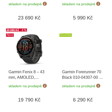
Sapphire, Soft Gold /
010-02863-32
+
k
skladem na prodejně
skladem na prodejně
Limestone 010-02903-
možnost výměny do 90
t
40 + náhradní řemínek
dní
ů
23 690 Kč
5 990 Kč
+ Topo Czech PRO
Voucher + náušnice
Guess JUBE01423 v
20 590 Kč
–3 %
hodnotě 1790 Kč
Akce
Novinka
Garmin Fenix 8 – 43
Garmin Forerunner 70
mm, AMOLED,
Black 010-04307-00
+
Sapphire, Carbon grey
možnost výměny do 90
skladem na prodejně
skladem na prodejně
DLC titanium, Black /
dní
Pebble grey 010-
19 790 Kč
6 290 Kč
02903-21