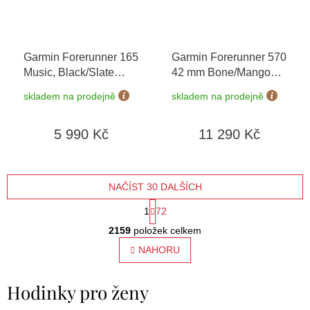
Garmin Forerunner 165
Garmin Forerunner 570
Music, Black/Slate
42 mm Bone/Mango
Gray 010-02863-30
+
010-02970-02
skladem na prodejně
skladem na prodejně
možnost výměny do 90
dní
5 990 Kč
11 290 Kč
NAČÍST 30 DALŠÍCH
S
1
72
O
t
2159
položek celkem
v
l
NAHORU
r
á
á
d
Hodinky pro ženy
a
n
c