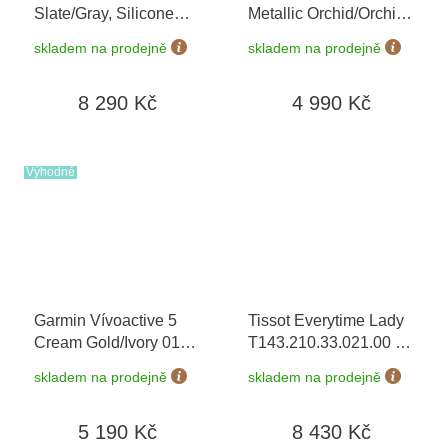
Slate/Gray, Silicone
Metallic Orchid/Orchid
band 010-02785-00
010-02862-13
skladem na prodejně
skladem na prodejně
8 290 Kč
4 990 Kč
Výhodné
Garmin Vívoactive 5
Tissot Everytime Lady
Cream Gold/Ivory 010-
T143.210.33.021.00
+
02862-11
prodloužená záruka 5
skladem na prodejně
skladem na prodejně
let + 5 let na výměnu
baterie zdarma +
5 190 Kč
8 430 Kč
možnost výměny do 90