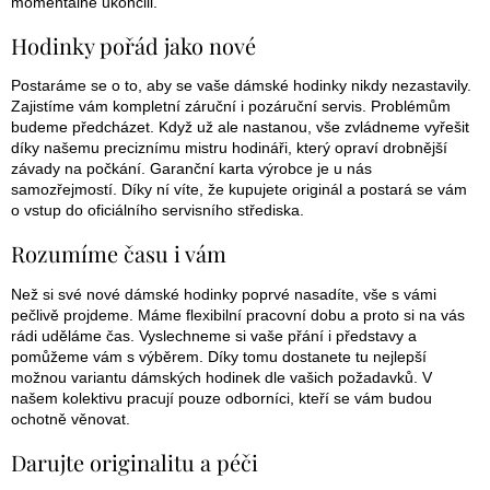
momentálně ukončili.
Hodinky pořád jako nové
Postaráme se o to, aby se vaše dámské hodinky nikdy nezastavily.
Zajistíme vám kompletní záruční i pozáruční servis. Problémům
budeme předcházet. Když už ale nastanou, vše zvládneme vyřešit
díky našemu preciznímu mistru hodináři, který opraví drobnější
závady na počkání. Garanční karta výrobce je u nás
samozřejmostí. Díky ní víte, že kupujete originál a postará se vám
o vstup do oficiálního servisního střediska.
Rozumíme času i vám
Než si své nové dámské hodinky poprvé nasadíte, vše s vámi
pečlivě projdeme. Máme flexibilní pracovní dobu a proto si na vás
rádi uděláme čas. Vyslechneme si vaše přání i představy a
pomůžeme vám s výběrem. Díky tomu dostanete tu nejlepší
možnou variantu dámských hodinek dle vašich požadavků. V
našem kolektivu pracují pouze odborníci, kteří se vám budou
ochotně věnovat.
Darujte originalitu a péči