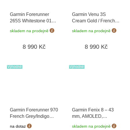
Garmin Forerunner
Garmin Venu 3S
265S Whitestone 010-
Cream Gold / French
02810-14
+ možnost
Gray, Silicone Band
skladem na prodejně
skladem na prodejně
výměny do 90 dní
010-02785-02
8 990 Kč
8 990 Kč
Výhodné
Výhodné
Garmin Forerunner 970
Garmin Fenix 8 – 43
French Grey/Indigo
mm, AMOLED,
010-02969-12
+
Sapphire, Soft Gold /
na dotaz
skladem na prodejně
možnost výměny do 90
Fog grey 010-02903-