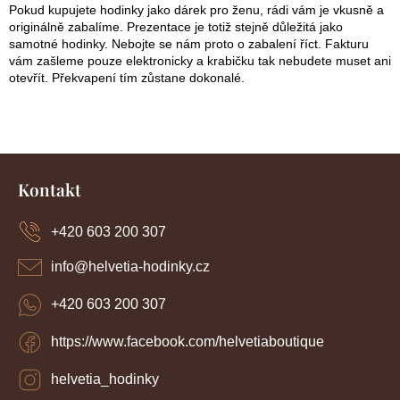
Pokud kupujete hodinky jako dárek pro ženu, rádi vám je vkusně a
originálně zabalíme. Prezentace je totiž stejně důležitá jako
samotné hodinky. Nebojte se nám proto o zabalení říct. Fakturu
vám zašleme pouze elektronicky a krabičku tak nebudete muset ani
otevřít. Překvapení tím zůstane dokonalé.
Z
á
Kontakt
p
a
+420 603 200 307
t
í
info
@
helvetia-hodinky.cz
+420 603 200 307
https://www.facebook.com/helvetiaboutique
helvetia_hodinky