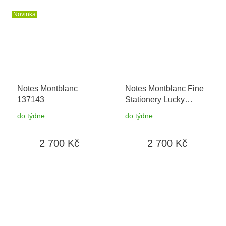
Novinka
Notes Montblanc
Notes Montblanc Fine
137143
Stationery Lucky
Orange 116224
+
do týdne
do týdne
možnost výměny do 90
dní
2 700 Kč
2 700 Kč