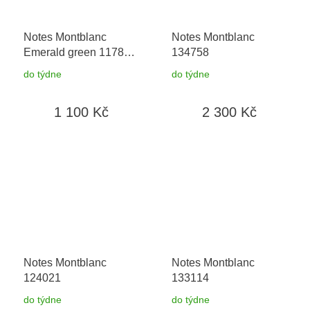
Notes Montblanc
Notes Montblanc
Emerald green 117866
134758
+ možnost výměny do
do týdne
do týdne
90 dní
1 100 Kč
2 300 Kč
Notes Montblanc
Notes Montblanc
124021
133114
do týdne
do týdne