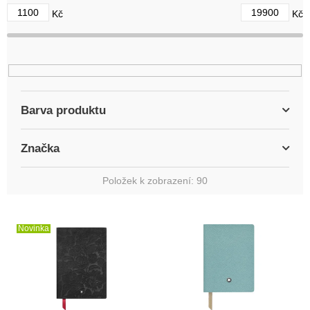
d
1100
19900
Kč
Kč
u
k
t
ů
Barva produktu
Značka
Položek k zobrazení:
90
V
ý
Novinka
p
i
s
p
r