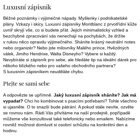
á
d
Luxusní zápisník
a
n
c
í
Běžné poznámky i výjimečné nápady. Myšlenky i podnikatelské
k
p
plány. Vzkazy i skicy. Luxusní zápisníky Montblanc z prvotřídní kůže
o
r
uvniř skryjí vše, co si budete přát. Jejich minimalistický vzhled a
v
bezchybné zpracování vás nenechají na pochybách, že držíte
v
k
v rukou něco opravdu výjimečného. Sháníte krásný neutrální notes
y
nebo organizér? Nebo jste milovníky Malého prince, Hvězdných
á
v
válek, Jimiho Hendrixe, Walta Disneyho? Vybere si každý.
n
ý
Nevybíráte si zápisník pro sebe, ale hledáte tip na ideální dárek pro
p
někoho blízkého nebo pro vašeho obchodního partnera?
í
i
S luxusním zápisníkem neuděláte chybu.
s
u
Ptejte se sami sebe
A odpovězte se upřímně.
Jaký luxusní zápisník sháníte? Jak má
vypadat?
Chci ho kombinovat s psacími potřebami? Tohle všechno
si ujasněte. O to snazší bude pátrání. A pokud stále nevíte, ozvěte
se rovnou nám. Rádi Vás přivítáme na naší prodejně, popřípadě
můžeme vše konzultovat také telefonicky nebo emailem. Nabízíme
rovněž možnost domluvit si osobní schůzku na konkrétní den a
hodinu.