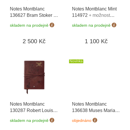
o
Notes Montblanc
Notes Montblanc Mint
d
136627 Bram Stoker
+
114972
+ možnost
u
možnost výměny do 90
výměny do 90 dní
k
skladem na prodejně
skladem na prodejně
dní
t
ů
2 500 Kč
1 100 Kč
Novinka
Notes Montblanc
Notes Montblanc
130287 Robert Louis
136638 Muses Maria
Stevenson
+ možnost
Callas
+ možnost
skladem na prodejně
objednáno
výměny do 90 dní
výměny do 90 dní