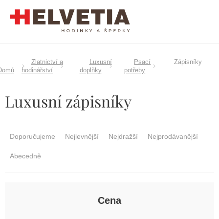
Přejít
na
obsah
Zlatnictví a
Luxusní
Psací
Zápisníky
Domů
hodinářství
doplňky
potřeby
Luxusní zápisníky
Ř
a
Doporučujeme
Nejlevnější
Nejdražší
Nejprodávanější
z
e
Abecedně
n
í
p
r
Cena
o