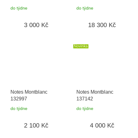
možnost výměny do 90
do týdne
do týdne
dní + toaletní voda
Montblanc v hodnotě
3 000 Kč
18 300 Kč
520Kč
Novinka
Notes Montblanc
Notes Montblanc
132997
137142
do týdne
do týdne
2 100 Kč
4 000 Kč