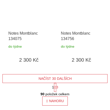
Notes Montblanc
Notes Montblanc
134075
134756
do týdne
do týdne
2 300 Kč
2 300 Kč
NAČÍST 30 DALŠÍCH
S
1
3
O
t
90
položek celkem
v
l
NAHORU
r
á