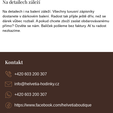
Na detailech záleží
Na detailech i na balení záleží. Všechny luxusní zápisníky
dostanete v dárkovém balení. Radost tak přijde ještě dřív, než se
dárek vůbec rozbalí. A pokud chcete zboží zaslat obdarovávanému
přímo? Ozvěte se nám. Balíček pošleme bez faktury. Ať tu radost
nezkazíme.
Z
á
Kontakt
p
a
+420 603 200 307
t
í
info
@
helvetia-hodinky.cz
+420 603 200 307
https://www.facebook.com/helvetiaboutique