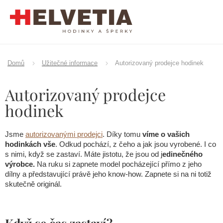
Přejít
na
obsah
Domů
Užitečné informace
Autorizovaný prodejce hodinek
Autorizovaný prodejce
hodinek
Jsme
autorizovanými prodejci
. Díky tomu
víme o vašich
hodinkách vše
. Odkud pochází, z čeho a jak jsou vyrobené. I co
s nimi, když se zastaví. Máte jistotu, že jsou od j
edinečného
výrobce.
Na ruku si zapnete model pocházející přímo z jeho
dílny a představující právě jeho know-how. Zapnete si na ni totiž
skutečně originál.