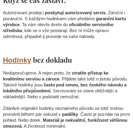
Když se čas zastaví?
Autorizovaní prodejci
poskytují autorizovaný servis
. Záruční i
pozáruční. S každými hodinkami vám předáme
garanční kartu
výrobce
. Ta vám otevře dveře do
oficiálního servisního
střediska
, kde se o vše postarají. Bez ní může opravu
odmítnout, případně ji provede na vaše náklady.
bez dokladu
Hodinky
Nedoporučujeme. A nejen proto, že
ztratíte přístup ke
kvalitnímu servisu a záruce
. Přijdete také totiž o jistotu původu.
Takové hodinky jsou
často pod cenou, bez českého návodu a
lokálního přizpůsobení
. Servisování se stane obtížnější a
nákladnější. Nebo v podstatě nemožné.
Zdánlivě originální hodinky neznámého původu se totiž mohou
proměnit během pár sekund v
padělky
. Často je poznáte na první
pohled. Nebo dotek.
Materiál je nekvalitní, funkčnost většinou
omezená
. A životnost minimální.