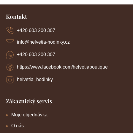
Z
á
Kontakt
p
a
+420 603 200 307
t
í
info
@
helvetia-hodinky.cz
+420 603 200 307
https://www.facebook.com/helvetiaboutique
helvetia_hodinky
Zákaznický servis
Moje objednávka
O nás