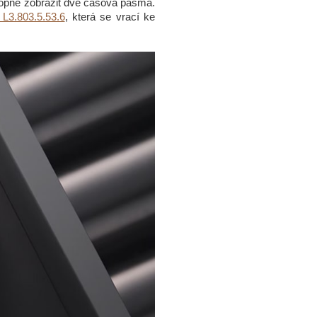
hopné zobrazit dvě časová pásma.
 L3.803.5.53.6
, která se vrací ke