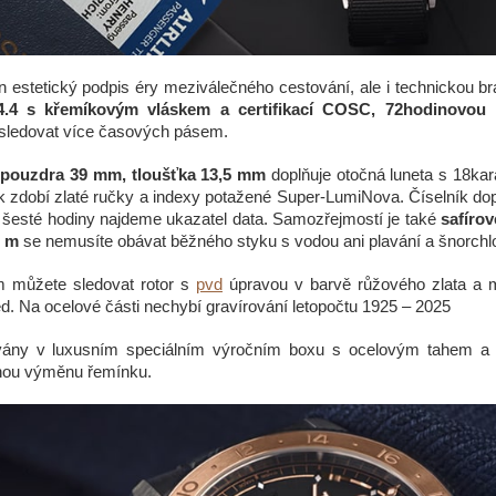
 estetický podpis éry meziválečného cestování, ale i technickou b
44.4 s křemíkovým vláskem a certifikací COSC, 72hodinovo
sledovat více časových pásem.
pouzdra 39 mm, tloušťka 13,5 mm
doplňuje otočná luneta s 18ka
k zdobí zlaté ručky a indexy potažené Super-LumiNova. Číselník do
i šesté hodiny najdeme ukazatel data. Samozřejmostí je také
safírov
0 m
se nemusíte obávat běžného styku s vodou ani plavání a šnorchl
 můžete sledovat rotor s
pvd
úpravou v barvě růžového zlata a 
d. Na ocelové části nechybí gravírování letopočtu 1925 – 2025
vány v luxusním speciálním výročním boxu s ocelovým tahem 
nou výměnu řemínku.