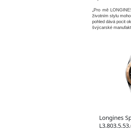
„Pro mě LONGINES S
životním stylu moho
pohled dává pocit ok
švýcarské manufakt