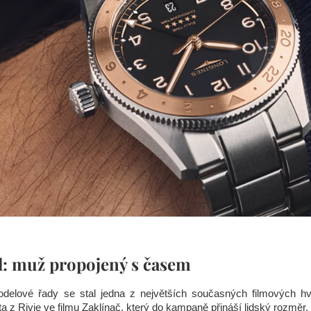
l: muž propojený s časem
odelové řady se stal jedna z největších současných filmových 
a z Rivie ve filmu Zaklínač, který do kampaně přináší lidský rozměr,