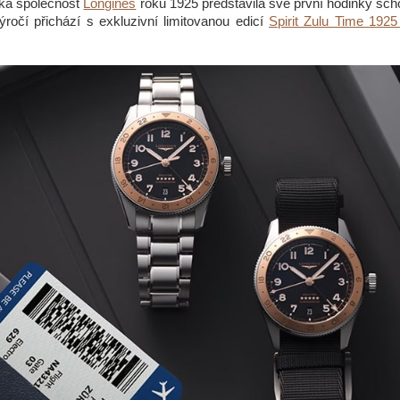
ká společnost
Longines
roku 1925 představila své první hodinky sc
ročí přichází s exkluzivní limitovanou edicí
Spirit Zulu Time 1925