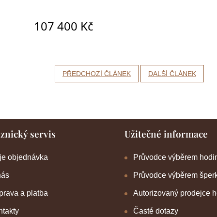
PŘEDCHOZÍ ČLÁNEK
DALŠÍ ČLÁNEK
znický servis
Užitečné informace
je objednávka
Průvodce výběrem hodi
nás
Průvodce výběrem šper
rava a platba
Autorizovaný prodejce 
takty
Časté dotazy