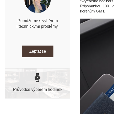
Švýcarská hodinářs
n
Připomínkou 100. vý
í
kořenům GMT.
p
a
Pomůžeme s výběrem
n
i technickými problémy.
e
l
Zeptat se
Průvodce výběrem hodinek