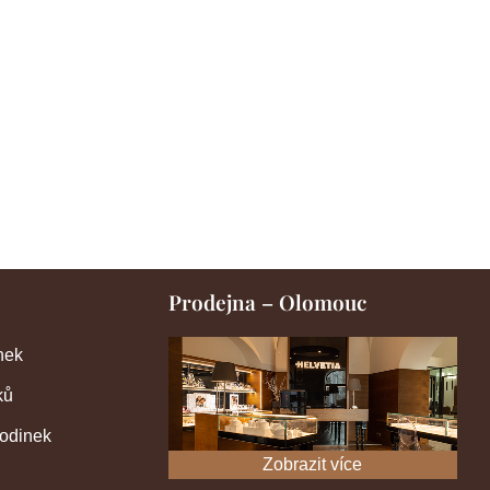
Prodejna – Olomouc
nek
ků
hodinek
Zobrazit více