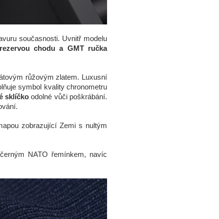
ravuru současnosti. Uvnitř modelu
u rezervou chodu a GMT
ručka
rátovým růžovým zlatem. Luxusní
plňuje symbol kvality chronometru
é sklíčko
odolné vůči poškrábání.
ování.
mapou zobrazující Zemi s nultým
a černým NATO řemínkem, navíc