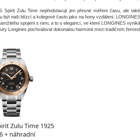
pirit Zulu Time nepředstavují jen přesné měření času, ale také
u být naši blízcí a kolegové často jako na hony vzdálení. LONGINES 
amžitého spojení s nimi, a to s elegancí, ve které LONGINES vyniká,“ 
ury Longines pochvaloval dokonalou harmonii mezi tradičním řemes