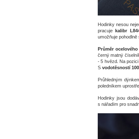
Hodinky nesou nejen
pracuje
kalibr L8
umožňuje pohodlně 
Průměr ocelového 
černý matný číselní
- 5 hvězd. Na pozic
S
vodotěsností 10
Průhledným dýnkem
poledníkem uprostře
Hodinky jsou dodá
s nářadím pro snad