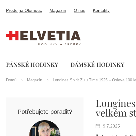
Přejít
na
Prodejna Olomouc
Magazín
O nás
Kontakty
obsah
PÁNSKÉ HODINKY
DÁMSKÉ HODINKY
Domů
Magazín
Longines Spirit Zulu Time 1925 – Oslava 100 
P
Longines 
o
s
velkém s
Potřebujete poradit?
t
r
9.7.2025
a
n