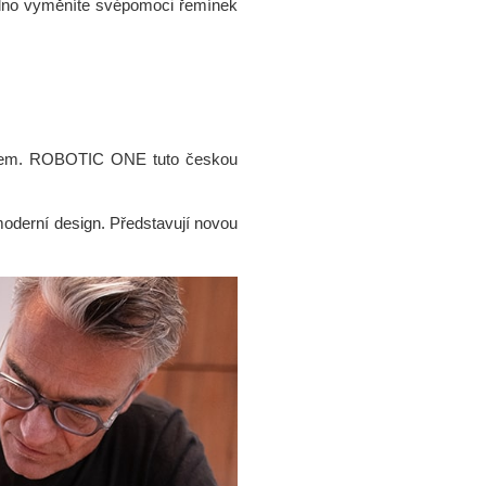
dno vyměníte svépomoci řemínek
pojmem. ROBOTIC ONE tuto českou
derní design. Představují novou