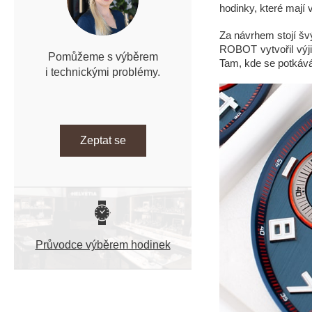
hodinky, které mají v
n
í
Za návrhem stojí šv
p
ROBOT vytvořil výj
a
Pomůžeme s výběrem
Tam, kde se potkáv
n
i technickými problémy.
e
l
Zeptat se
Průvodce výběrem hodinek