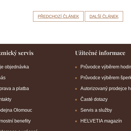
PŘEDCHOZÍ ČLÁNEK
DALŠÍ ČLÁNEK
znický servis
Užitečné informace
je objednávka
Průvodce výběrem hodi
nás
Průvodce výběrem šper
rava a platba
Autorizovaný prodejce 
takty
Časté dotazy
odejna Olomouc
Servis a služby
nostní benefity
HELVETIA magazín