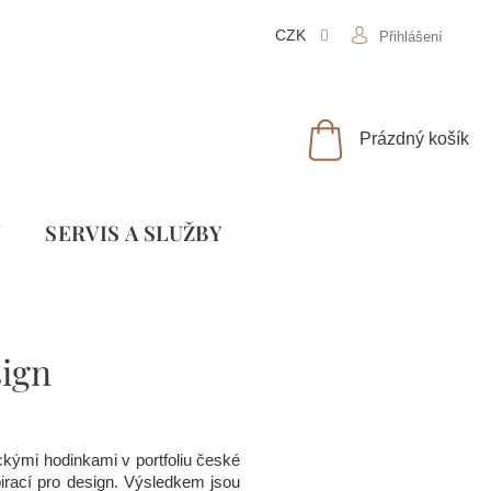
CZK
Přihlášení
NÁKUPNÍ
Prázdný košík
KOŠÍK
Y
SLUŽBY
ign
kými hodinkami v portfoliu české
irací pro design. Výsledkem jsou