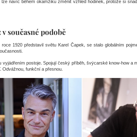
ze navíc během okamžiku změnit vzhled hodinek, protože si sna
 v současné podobě
 v roce 1920 představil světu Karel Čapek, se stalo globálním 
současnosti.
yjádřením postoje. Spojují český příběh, švýcarské know-how a mo
 Odvážnou, funkční a přesnou.