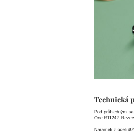
Technická p
Pod průhledným saf
One R11242. Rezerva
Náramek z oceli 904