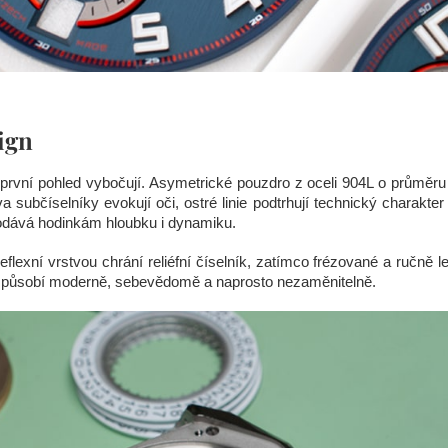
ign
ní pohled vybočují. Asymetrické pouzdro z oceli 904L o průměru
a subčíselníky evokují oči, ostré linie podtrhují technický charakte
odává hodinkám hloubku i dynamiku.
reflexní vrstvou chrání reliéfní číselník, zatímco frézované a ručně 
 působí moderně, sebevědomě a naprosto nezaměnitelně.