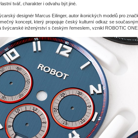
lastní tvář, charakter i odvahu být jiné.
ýcarský designér Marcus Eilinger, autor ikonických modelů pro zna
imečný koncept, který propojuje český kulturní odkaz se současný
á švýcarské inženýrství s českým řemeslem, vznikl ROBOTIC ONE