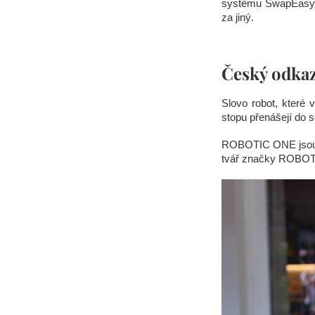
systému SwapEasy l
za jiný.
Český odkaz
Slovo robot, které
stopu přenášejí do 
ROBOTIC ONE jsou v
tvář značky ROBOT.