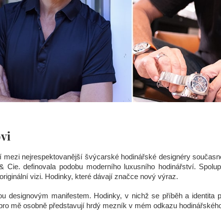
vi
ří mezi nejrespektovanější švýcarské hodinářské designéry současn
& Cie. definovala podobu moderního luxusního hodinářství. Spo
originální vizi. Hodinky, které dávají značce nový výraz.
designovým manifestem. Hodinky, v nichž se příběh a identita 
A pro mě osobně představují hrdý mezník v mém odkazu hodinářského