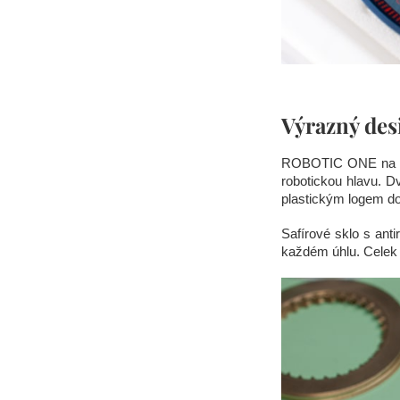
Výrazný des
ROBOTIC ONE na prv
robotickou hlavu. Dv
plastickým logem d
Safírové sklo s anti
každém úhlu. Celek