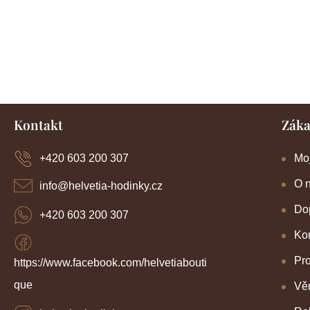
Z
Kontakt
Záka
á
p
a
Mo
+420 603 200 307
t
í
O 
info
@
helvetia-hodinky.cz
Dop
+420 603 200 307
Kon
Pr
https://www.facebook.com/helvetiabouti
que
Věr