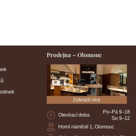
Prodejna – Olomouc
nek
ků
hodinek
Zobrazit více
Po–Pá 9–18
Otevírací doba
So 9–12
Horní náměstí 1, Olomouc