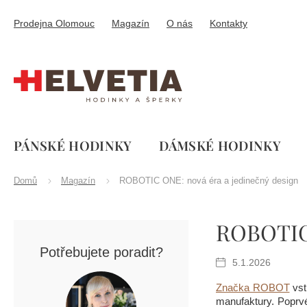
Přejít
na
Prodejna Olomouc
Magazín
O nás
Kontakty
obsah
PÁNSKÉ HODINKY
DÁMSKÉ HODINKY
Domů
Magazín
ROBOTIC ONE: nová éra a jedinečný design
P
ROBOTIC 
o
s
Potřebujete poradit?
t
5.1.2026
r
a
Značka ROBOT
vst
n
manufaktury. Poprvé