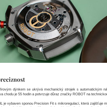
reciznost
írovým dýnkem se ukrývá mechanický strojek s automatickým nát
 chodu je 55 hodin a potvrzuje důraz značky ROBOT na technickou k
L je vybaven sponou Precision Fit s mikroregulací, která zajišťuje m