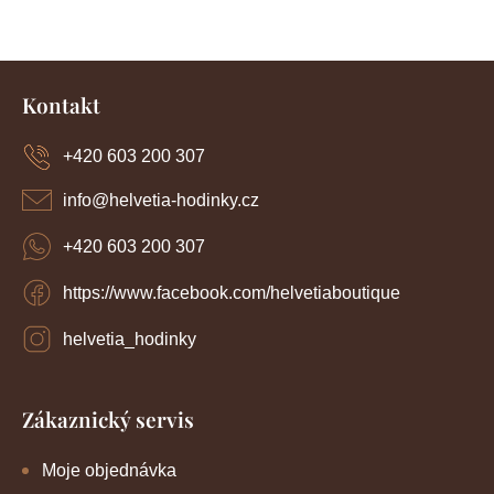
Z
á
Kontakt
p
a
+420 603 200 307
t
í
info
@
helvetia-hodinky.cz
+420 603 200 307
https://www.facebook.com/helvetiaboutique
helvetia_hodinky
Zákaznický servis
Moje objednávka