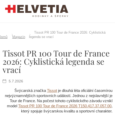
Přejít
na
obsah
Tissot PR 100 Tour de France 2026: Cyklistická
Domů
Magazín
legenda se vrací
Tissot PR 100 Tour de France
2026: Cyklistická legenda se
vrací
5.7.2026
Švýcarská značka
Tissot
je dlouhá léta oficiální časomírou
nejvýznamnějších sportovních událostí. Jednou z nejslavnější je
Tour de France. Na počest tohoto cyklistického závodu vznikl
model
Tissot PR 100 Tour de France 2026 T150.417.37.057.00
,
který spojuje švýcarskou kvalitu a sportovní charakter.