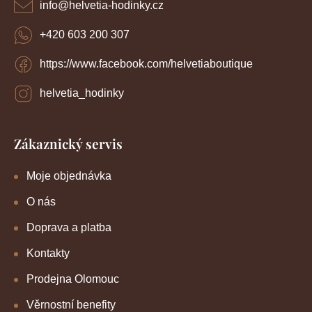
í
info
@
helvetia-hodinky.cz
+420 603 200 307
https://www.facebook.com/helvetiaboutique
helvetia_hodinky
Zákaznický servis
Moje objednávka
O nás
Doprava a platba
Kontakty
Prodejna Olomouc
Věrnostní benefity