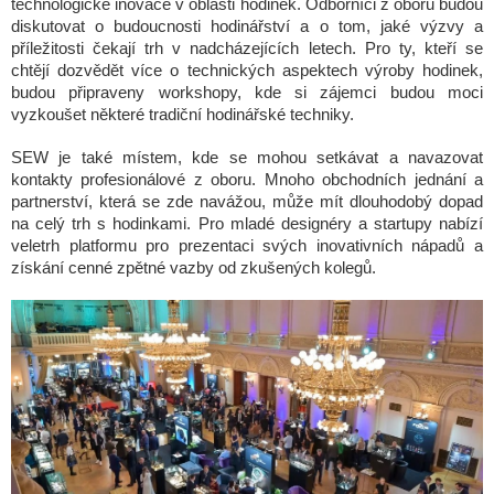
technologické inovace v oblasti hodinek. Odborníci z oboru budou
diskutovat o budoucnosti hodinářství a o tom, jaké výzvy a
příležitosti čekají trh v nadcházejících letech. Pro ty, kteří se
chtějí dozvědět více o technických aspektech výroby hodinek,
budou připraveny workshopy, kde si zájemci budou moci
vyzkoušet některé tradiční hodinářské techniky.
SEW je také místem, kde se mohou setkávat a navazovat
kontakty profesionálové z oboru. Mnoho obchodních jednání a
partnerství, která se zde navážou, může mít dlouhodobý dopad
na celý trh s hodinkami. Pro mladé designéry a startupy nabízí
veletrh platformu pro prezentaci svých inovativních nápadů a
získání cenné zpětné vazby od zkušených kolegů.