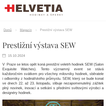
Přejít
na
obsah
Domů
Magazín
Prestižní výstava SEW
Prestižní výstava SEW
15.10.2024
V Praze se letos opět koná prestižní veletrh hodinek SEW (Salon
Exquisite Watches). Tento významný event se stává
každoročním svátkem pro všechny milovníky hodinek, sběratele
i odborníky z hodinářského průmyslu. SEW, který se bude konat
ve dnech 22. až 23. listopadu, slibuje nezapomenutelný zážitek
plný novinek, inovací a setkání s předními světovými výrobci a
designéry hodinek.