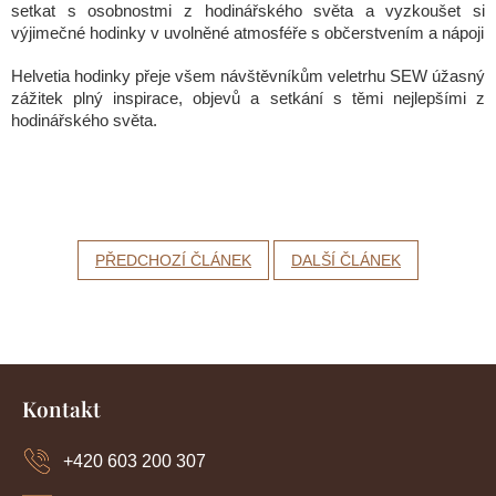
setkat s osobnostmi z hodinářského světa a vyzkoušet si
výjimečné hodinky v uvolněné atmosféře s občerstvením a nápoji​
Helvetia hodinky přeje všem návštěvníkům veletrhu SEW úžasný
zážitek plný inspirace, objevů a setkání s těmi nejlepšími z
hodinářského světa.
PŘEDCHOZÍ ČLÁNEK
DALŠÍ ČLÁNEK
Z
á
Kontakt
p
a
+420 603 200 307
t