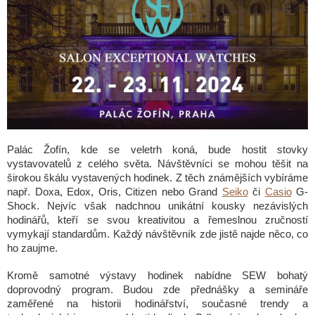
Palác Žofín, kde se veletrh koná, bude hostit stovky
vystavovatelů z celého světa. Návštěvníci se mohou těšit na
širokou škálu vystavených hodinek. Z těch známějších vybíráme
např.
Doxa, Edox, Oris, Citizen nebo
Grand
Seiko
či
Casio
G-
Shock.
Nejvíc však nadchnou unikátní kousky nezávislých
hodinářů, kteří se svou kreativitou a řemeslnou zručností
vymykají standardům. Každý návštěvník zde jistě najde něco, co
ho zaujme.
Kromě samotné výstavy hodinek nabídne SEW bohatý
doprovodný program. Budou zde přednášky a semináře
zaměřené na historii hodinářství, současné trendy a