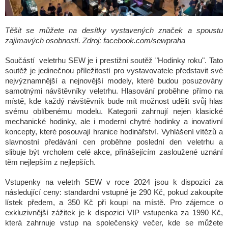
Těšit se můžete na desítky vystavených značek a spoustu
zajímavých osobností. Zdroj: facebook.com/sewpraha
Součástí veletrhu SEW je i prestižní soutěž "Hodinky roku". Tato
soutěž je jedinečnou příležitostí pro vystavovatele představit své
nejvýznamnější a nejnovější modely, které budou posuzovány
samotnými návštěvníky veletrhu. Hlasování proběhne přímo na
místě, kde každý návštěvník bude mít možnost udělit svůj hlas
svému oblíbenému modelu. Kategorii zahrnují nejen klasické
mechanické hodinky, ale i moderní chytré hodinky a inovativní
koncepty, které posouvají hranice hodinářství. Vyhlášení vítězů a
slavnostní předávání cen proběhne poslední den veletrhu a
slibuje být vrcholem celé akce, přinášejícím zasloužené uznání
těm nejlepším z nejlepších.
Vstupenky na veletrh SEW v roce 2024 jsou k dispozici za
následující ceny: standardní vstupné je 290 Kč, pokud zakoupíte
lístek předem, a 350 Kč při koupi na místě. Pro zájemce o
exkluzivnější zážitek je k dispozici VIP vstupenka za 1990 Kč,
která zahrnuje vstup na společenský večer, kde se můžete