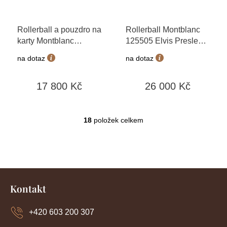
Rollerball a pouzdro na
Rollerball Montblanc
karty Montblanc
125505 Elvis Presley
+
127053
+ možnost
možnost výměny do 90
na dotaz
na dotaz
výměny do 90 dní +
dní + dárkový poukaz v
dárkový poukaz v
hodnotě 500Kč
17 800 Kč
26 000 Kč
hodnotě 500Kč
18
položek celkem
O
v
l
á
d
Z
a
c
á
Kontakt
í
p
p
a
r
+420 603 200 307
t
v