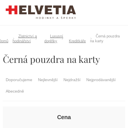
Přejít
na
obsah
Zlatnictví a
Luxusní
Černá pouzdra
Domů
hodinářství
doplňky
Kreditkáře
na karty
Černá pouzdra na karty
Ř
a
Doporučujeme
Nejlevnější
Nejdražší
Nejprodávanější
z
e
Abecedně
n
í
p
r
Cena
o