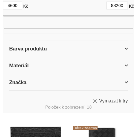
d
4600
88200
Kč
Kč
u
k
t
ů
Barva produktu
Materiál
Značka
Vymazat filtry
Položek k zobrazení:
18
V
ý
Dárek zdarma
p