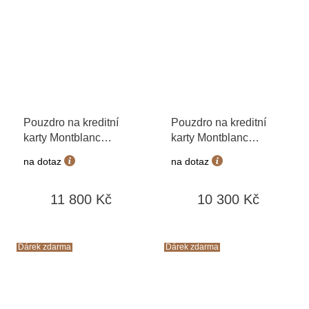
Pouzdro na kreditní
Pouzdro na kreditní
karty Montblanc
karty Montblanc
Meisterstück 199322
Sartorial 199380
na dotaz
na dotaz
11 800 Kč
10 300 Kč
Dárek zdarma
Dárek zdarma