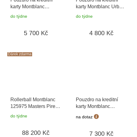
karty Montblanc
karty Montblanc Urban
Meisterstuck Black
Spirit 114674
+
do týdne
do týdne
106653 / 198324
+
možnost výměny do 90
možnost výměny do 90
dní + toaletní voda
5 700 Kč
4 800 Kč
dní
Montblanc v hodnotě
520Kč
Dárek zdarma
Rollerball Montblanc
Pouzdro na kreditní
125975 Masters Pirelli
karty Montblanc
+ možnost výměny do
199441
do týdne
na dotaz
90 dní + dárkový
poukaz v hodnotě
88 200 Kč
7 300 Kč
500Kč