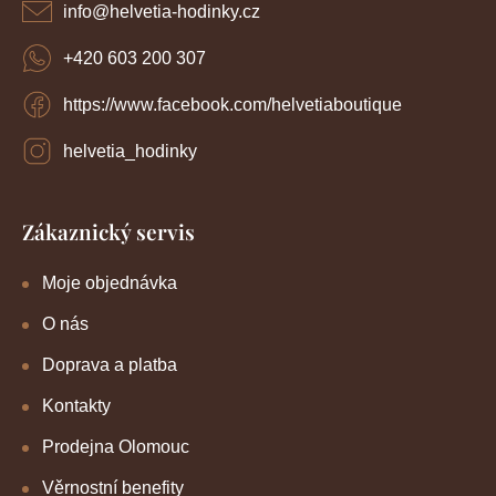
í
k
info
@
helvetia-hodinky.cz
y
v
+420 603 200 307
ý
p
https://www.facebook.com/helvetiaboutique
i
s
u
helvetia_hodinky
Zákaznický servis
Moje objednávka
O nás
Doprava a platba
Kontakty
Prodejna Olomouc
Věrnostní benefity