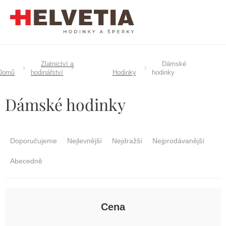
Přejít
na
obsah
Zlatnictví a
Dámské
Domů
hodinářství
Hodinky
hodinky
Dámské hodinky
Ř
a
Doporučujeme
Nejlevnější
Nejdražší
Nejprodávanější
z
e
Abecedně
n
í
p
r
Cena
o