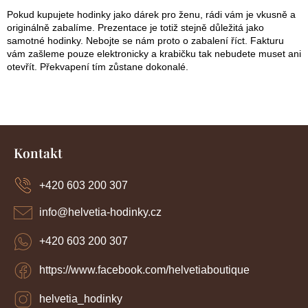
Pokud kupujete hodinky jako dárek pro ženu, rádi vám je vkusně a
originálně zabalíme. Prezentace je totiž stejně důležitá jako
samotné hodinky. Nebojte se nám proto o zabalení říct. Fakturu
vám zašleme pouze elektronicky a krabičku tak nebudete muset ani
otevřít. Překvapení tím zůstane dokonalé.
Z
á
Kontakt
p
a
+420 603 200 307
t
í
info
@
helvetia-hodinky.cz
+420 603 200 307
https://www.facebook.com/helvetiaboutique
helvetia_hodinky