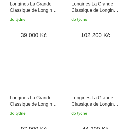
Longines La Grande
Longines La Grande
Classique de Longines
Classique de Longines
L4.209.4.81.2
+
L4.341.0.80.6
+
do týdne
do týdne
prodloužená záruka 5
prodloužená záruka 5
let + 5 let na výměnu
let + 5 let na výměnu
39 000 Kč
102 200 Kč
baterie zdarma +
baterie zdarma
možnost výměny do 90
dní
Longines La Grande
Longines La Grande
Classique de Longines
Classique de Longines
L4.341.0.97.6
+
L4.512.1.67.7
do týdne
do týdne
prodloužená záruka 5
let + 5 let na výměnu