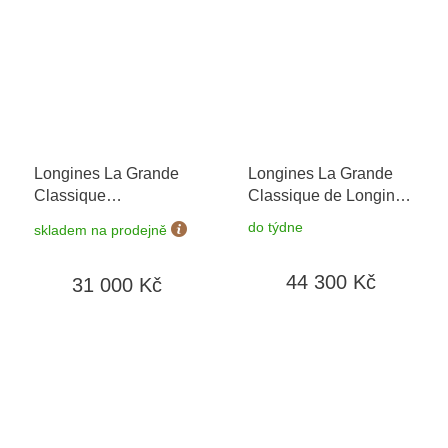
Longines La Grande
Longines La Grande
Classique
Classique de Longines
L4.512.4.11.6
+
L4.512.1.08.7
+
do týdne
skladem na prodejně
prodloužená záruka 5
prodloužená záruka 5
let + možnost výměny
let + možnost výměny
44 300 Kč
31 000 Kč
do 90 dní + 5 let na
do 90 dní + 5 let na
výměnu baterie zdarma
výměnu baterie zdarma