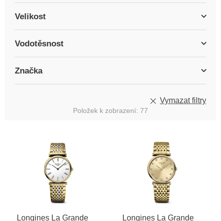
Velikost
Vodotěsnost
Značka
Vymazat filtry
Položek k zobrazení:
77
V
ý
p
i
s
p
r
o
Longines La Grande
Longines La Grande