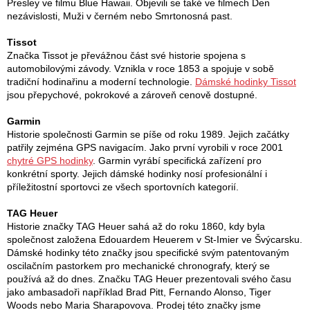
Presley ve filmu Blue Hawaii. Objevili se také ve filmech Den
nezávislosti, Muži v černém nebo Smrtonosná past.
Tissot
Značka Tissot je převážnou část své historie spojena s
automobilovými závody. Vznikla v roce 1853 a spojuje v sobě
tradiční hodinařinu a moderní technologie.
Dámské hodinky Tissot
jsou přepychové, pokrokové a zároveň cenově dostupné.
Garmin
Historie společnosti Garmin se píše od roku 1989. Jejich začátky
patřily zejména GPS navigacím. Jako první vyrobili v roce 2001
chytré GPS hodinky
. Garmin vyrábí specifická zařízení pro
konkrétní sporty. Jejich dámské hodinky nosí profesionální i
příležitostní sportovci ze všech sportovních kategorií.
TAG Heuer
Historie značky TAG Heuer sahá až do roku 1860, kdy byla
společnost založena Edouardem Heuerem v St-Imier ve Švýcarsku.
Dámské hodinky této značky jsou specifické svým patentovaným
oscilačním pastorkem pro mechanické chronografy, který se
používá až do dnes. Značku TAG Heuer prezentovali svého času
jako ambasadoři například Brad Pitt, Fernando Alonso, Tiger
Woods nebo Maria Sharapovova. Prodej této značky jsme