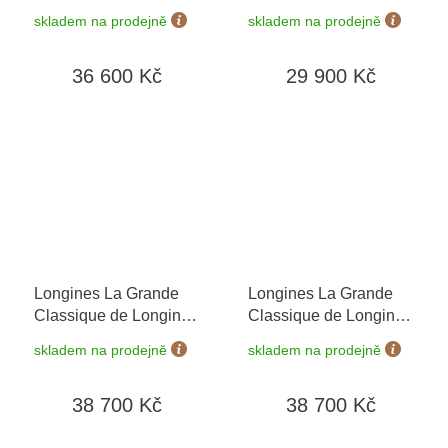
L4.512.1.91.7
L4.512.4.51.6
skladem na prodejně
skladem na prodejně
36 600 Kč
29 900 Kč
Longines La Grande
Longines La Grande
Classique de Longines
Classique de Longines
L4.512.4.58.6
+
L4.512.4.91.6
+
skladem na prodejně
skladem na prodejně
prodloužená záruka 5
prodloužená záruka 5
let + 5 let na výměnu
let + 5 let na výměnu
38 700 Kč
38 700 Kč
baterie zdarma +
baterie zdarma +
možnost výměny do 90
možnost výměny do 90
dní
dní