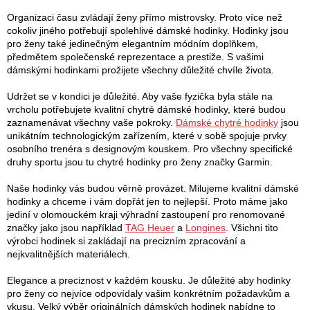
í
k
Organizaci času zvládají ženy přímo mistrovsky. Proto více než
p
cokoliv jiného potřebují spolehlivé dámské hodinky. Hodinky jsou
o
r
pro ženy také jedinečným elegantním módním doplňkem,
v
předmětem společenské reprezentace a prestiže. S vašimi
v
k
dámskými hodinkami prožijete všechny důležité chvíle života.
y
á
v
Udržet se v kondici je důležité. Aby vaše fyzička byla stále na
n
ý
vrcholu potřebujete kvalitní chytré dámské hodinky, které budou
p
zaznamenávat všechny vaše pokroky.
Dámské chytré hodinky
jsou
í
i
unikátním technologickým zařízením, které v sobě spojuje prvky
s
osobního trenéra s designovým kouskem. Pro všechny specifické
u
druhy sportu jsou tu chytré hodinky pro ženy značky Garmin.
Naše hodinky vás budou věrně provázet. Milujeme kvalitní dámské
hodinky a chceme i vám dopřát jen to nejlepší. Proto máme jako
jediní v olomouckém kraji výhradní zastoupení pro renomované
značky jako jsou například
TAG Heuer
a
Longines
. Všichni tito
výrobci hodinek si zakládají na precizním zpracování a
nejkvalitnějších materiálech.
Elegance a preciznost v každém kousku. Je důležité aby hodinky
pro ženy co nejvíce odpovídaly vašim konkrétním požadavkům a
vkusu. Velký výběr originálních dámských hodinek nabídne to