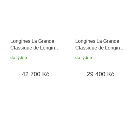
Longines La Grande
Longines La Grande
Classique de Longines
Classique de Longines
L4.512.4.81.6
+
L4.209.4.71.6
+
do týdne
do týdne
prodloužená záruka 5
prodloužená záruka 5
let + možnost výměny
let + 5 let na výměnu
42 700 Kč
29 400 Kč
do 90 dní + 5 let na
baterie zdarma +
výměnu baterie zdarma
možnost výměny do 90
dní