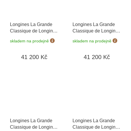
Longines La Grande
Longines La Grande
Classique de Longines
Classique de Longines
L4.209.4.81.6
+
L4.209.4.87.6
skladem na prodejně
skladem na prodejně
prodloužená záruka 5
let + 5 let na výměnu
41 200 Kč
41 200 Kč
baterie zdarma +
možnost výměny do 90
dní
Longines La Grande
Longines La Grande
Classique de Longines
Classique de Longines