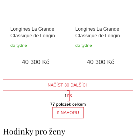
Longines La Grande
Longines La Grande
Classique de Longines
Classique de Longines
L4.512.4.81.2
+
L4.512.4.87.0
+
do týdne
do týdne
prodloužená záruka 5
prodloužená záruka 5
let + možnost výměny
let + 5 let na výměnu
40 300 Kč
40 300 Kč
do 90 dní + 5 let na
baterie zdarma +
výměnu baterie zdarma
možnost výměny do 90
dní
NAČÍST 30 DALŠÍCH
S
1
3
O
t
77
položek celkem
v
l
NAHORU
r
á
á
d
Hodinky pro ženy
a
n
c