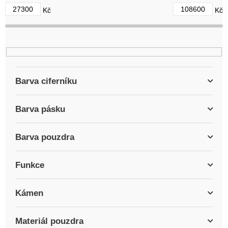
d
27300
108600
Kč
Kč
u
k
t
ů
Barva ciferníku
Barva pásku
Barva pouzdra
Funkce
Kámen
Materiál pouzdra