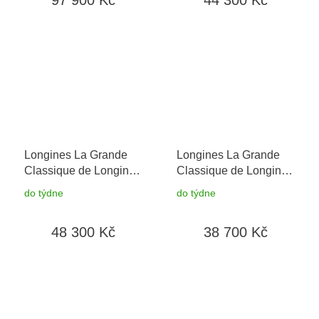
97 900 Kč
44 300 Kč
baterie zdarma
Longines La Grande
Longines La Grande
Classique de Longines
Classique de Longines
L4.512.1.97.7
+
L4.512.4.70.6
do týdne
do týdne
prodloužená záruka 5
let + možnost výměny
48 300 Kč
38 700 Kč
do 90 dní + 5 let na
výměnu baterie zdarma