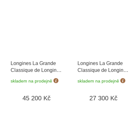
výměnu baterie zdarma
výměnu baterie zdarma
Longines La Grande
Longines La Grande
Classique de Longines
Classique de Longines
L4.908.4.51.6
+ záruka
L4.209.4.51.6
+
skladem na prodejně
skladem na prodejně
5 let + možnost výměny
prodloužená záruka 5
do 90 dní
let + možnost výměny
45 200 Kč
27 300 Kč
do 90 dní + 5 let na
výměnu baterie zdarma