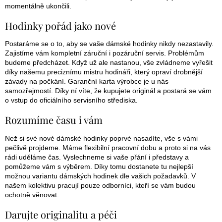
momentálně ukončili.
Hodinky pořád jako nové
Postaráme se o to, aby se vaše dámské hodinky nikdy nezastavily.
Zajistíme vám kompletní záruční i pozáruční servis. Problémům
budeme předcházet. Když už ale nastanou, vše zvládneme vyřešit
díky našemu preciznímu mistru hodináři, který opraví drobnější
závady na počkání. Garanční karta výrobce je u nás
samozřejmostí. Díky ní víte, že kupujete originál a postará se vám
o vstup do oficiálního servisního střediska.
Rozumíme času i vám
Než si své nové dámské hodinky poprvé nasadíte, vše s vámi
pečlivě projdeme. Máme flexibilní pracovní dobu a proto si na vás
rádi uděláme čas. Vyslechneme si vaše přání i představy a
pomůžeme vám s výběrem. Díky tomu dostanete tu nejlepší
možnou variantu dámských hodinek dle vašich požadavků. V
našem kolektivu pracují pouze odborníci, kteří se vám budou
ochotně věnovat.
Darujte originalitu a péči