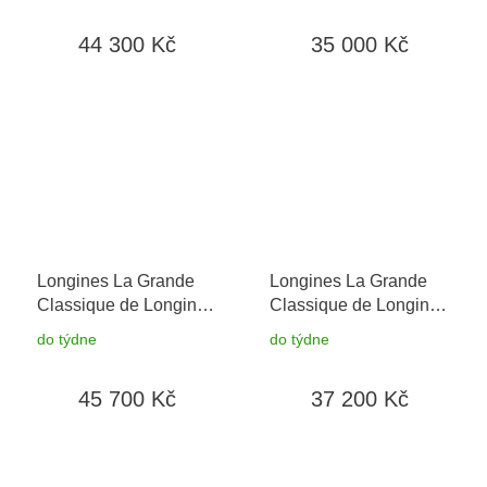
let + možnost výměny
44 300 Kč
35 000 Kč
do 90 dní + 5 let na
výměnu baterie zdarma
Longines La Grande
Longines La Grande
Classique de Longines
Classique de Longines
L4.512.1.90.8
+
L4.209.4.97.6
+
do týdne
do týdne
prodloužená záruka 5
prodloužená záruka 5
let + možnost výměny
let + 5 let na výměnu
45 700 Kč
37 200 Kč
do 90 dní + 5 let na
baterie zdarma +
výměnu baterie zdarma
možnost výměny do 90
dní