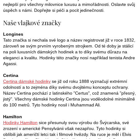
nejlepší pro všechny milovnice luxusu a mimořádnosti. Oslavte svůj
úspěch s námi. Dopřejte si péči a pocit jedinečnosti.
Naše vlajkové značky
Longines
Tato značka si nechala své logo a název registrovat již v roce 1832,
zároveň se svým prvním vyrobeným strojkem. Od té doby je stálicí
na poli luxusních dámských hodinek a to díky svému důrazu na
eleganci a kvalitu. Hodinky této značky nosí například tenista Andre
Agassi.
Certina
Certina dámské hodinky
se již od roku 1888 vyznačují extrémní
odolností a to zejména díky svému dvojitému konceptu ochrany.
Název Certina pochází z latinského "Certus", což znamená "přesný,
jistý". Všechny dámské hodinky Certina jsou voděodolné minimálně
do 100 metrů. Tyto hodinky nosil i Muhammad Ali.
Hamilton
Hodinky Hamilton
sice přesunuly svou výrobu do Švýcarska, své
zrození v americké Pensylvánii však nezapřou. Tyto hodinky si
oblíbili jak američtí letci tak i filmové hvězdy. Na ruce je měl i Elvis