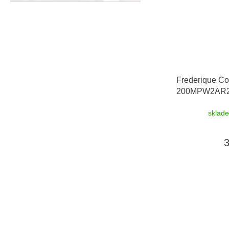
Frederique Co
200MPW2AR
5 let + 5 let n
sklad
možnost