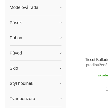
Modelová řada
Pásek
Pohon
Původ
Tissot Balla
prodloužená 
Sklo
výměny do 90
sklad
ba
Styl hodinek
Tvar pouzdra