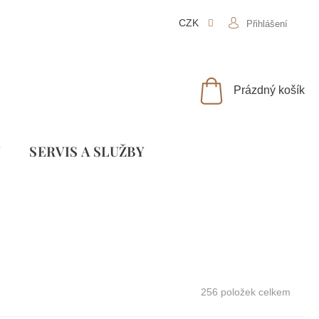
CZK
Přihlášení
NÁKUPNÍ
Prázdný košík
KOŠÍK
Y
SLUŽBY
256
položek celkem