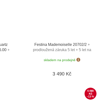
uartz
Festina Mademoiselle 20702/2
+
86.00
+
prodloužená záruka 5 let + 5 let na
možnost
výměnu baterie zdarma + možnost
skladem na prodejně
 výměnu
výměny do 190 dní + zkrácení řemínku
zdarma + doprava zdarma
3 490 Kč
4 490
Kč
–13 %