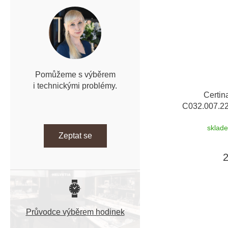
Pomůžeme s výběrem
i technickými problémy.
Certin
C032.007.2
záruka 5 let +
sklad
Zeptat se
Průvodce výběrem hodinek