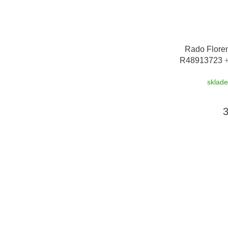
Rado Flore
R48913723
řemínku zdar
sklad
Friedrich Lede