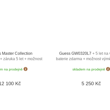
 Master Collection
Guess GW0320L7
+ 5 let n
+ záruka 5 let + možnost
baterie zdarma + možnost vým
ěny do 90 dní
dní
em na prodejně
skladem na prodejně
12 100 Kč
5 250 Kč