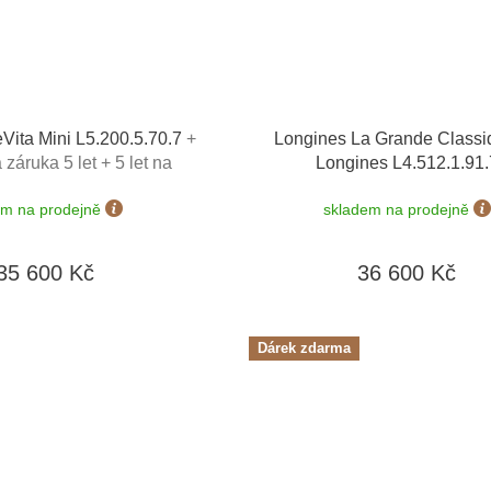
Vita Mini L5.200.5.70.7
+
Longines La Grande Classi
záruka 5 let + 5 let na
Longines L4.512.1.91.
rie zdarma + možnost
em na prodejně
skladem na prodejně
ěny do 90 dní
35 600 Kč
36 600 Kč
Dárek zdarma