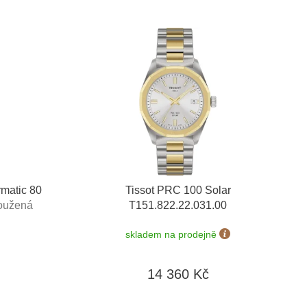
rmatic 80
Tissot PRC 100 Solar
loužená
T151.822.22.031.00
 do 90 dní
skladem na prodejně
14 360 Kč