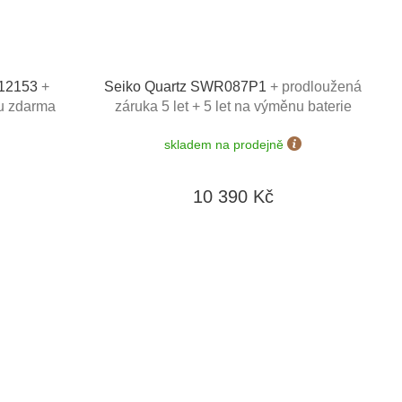
912153
+
Seiko Quartz SWR087P1
+ prodloužená
ku zdarma
záruka 5 let + 5 let na výměnu baterie
rich
zdarma + možnost výměny do 90 dní
skladem na prodejně
60 Kč
10 390 Kč