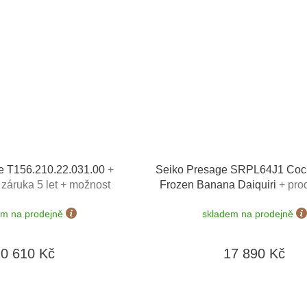
de T156.210.22.031.00
+
Seiko Presage SRPL64J1 Cock
záruka 5 let + možnost
Frozen Banana Daiquiri
+ pro
 dní + 5 let na výměnu
záruka 5 let + možnost výměny
em na prodejně
skladem na prodejně
terie zdarma
10 610 Kč
17 890 Kč