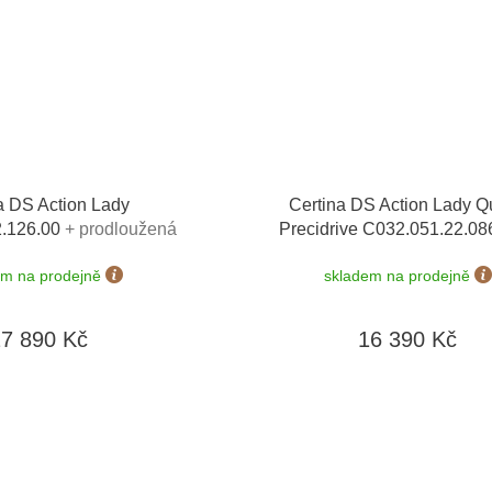
a DS Action Lady
Certina DS Action Lady Q
2.126.00
+ prodloužená
Precidrive C032.051.22.0
 možnost výměny do 90 dní
prodloužená záruka 5 let + 
em na prodejně
skladem na prodejně
výměny do 90 dní + 5 let na
baterie zdarma
27 890 Kč
16 390 Kč