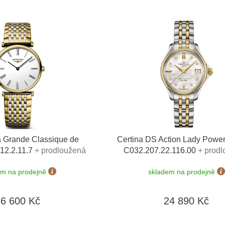
 Grande Classique de
Certina DS Action Lady Powe
12.2.11.7
+ prodloužená
C032.207.22.116.00
+ prod
 možnost výměny do 90 dní
záruka 5 let + možnost výměny
em na prodejně
skladem na prodejně
výměnu baterie zdarma
36 600 Kč
24 890 Kč