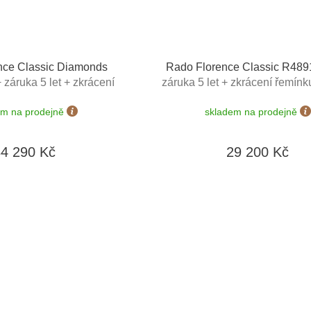
nce Classic Diamonds
Rado Florence Classic R48
+ záruka 5 let + zkrácení
záruka 5 let + zkrácení řemín
ma + kazeta na hodinky
+ kazeta na hodinky Fried
em na prodejně
skladem na prodejně
rwaren v hodnotě 1160 Kč
Lederwaren v hodnotě 11
34 290 Kč
29 200 Kč