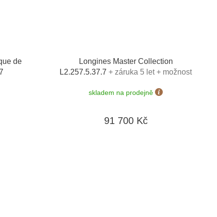
que de
Longines Master Collection
7
L2.257.5.37.7
+ záruka 5 let + možnost
výměny do 90 dní
skladem na prodejně
91 700 Kč