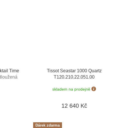
tail Time
Tissot Seastar 1000 Quartz
dloužená
T120.210.22.051.00
 do 90 dní
skladem na prodejně
12 640 Kč
Dárek zdarma