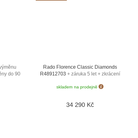
a výměnu
Rado Florence Classic Diamonds
ěny do 90
R48912703
+ záruka 5 let + zkrácení
řemínku zdarma + kazeta na hodinky
skladem na prodejně
Friedrich Lederwaren v hodnotě 1160 Kč
34 290 Kč