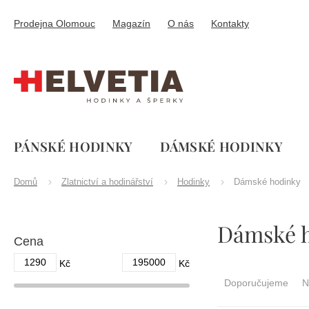
Přejít
na
Prodejna Olomouc
Magazín
O nás
Kontakty
obsah
PÁNSKÉ HODINKY
DÁMSKÉ HODINKY
Domů
Zlatnictví a hodinářství
Hodinky
Dámské hodinky
P
Dámské 
o
Cena
s
t
1290
195000
Ř
Kč
Kč
r
a
Doporučujeme
N
a
z
n