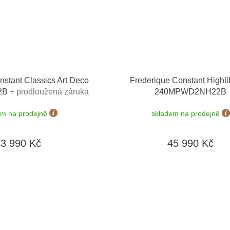
nstant Classics Art Deco
Frederique Constant Highli
2B
+ prodloužená záruka
240MPWD2NH22B
a výměnu baterie zdarma +
em na prodejně
skladem na prodejně
 výměny do 90 dní
33 990 Kč
45 990 Kč