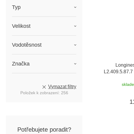
Typ
Velikost
Vodotěsnost
Značka
Longines
L2.409.5.87.7
vým
sklad
Vymazat filtry
Položek k zobrazení:
256
1
Potřebujete poradit?