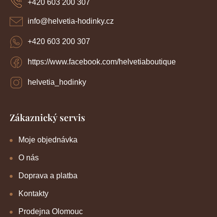
r
+420 603 200 307
t
v
í
k
info
@
helvetia-hodinky.cz
y
v
+420 603 200 307
ý
p
https://www.facebook.com/helvetiaboutique
i
s
u
helvetia_hodinky
Zákaznický servis
Moje objednávka
O nás
Doprava a platba
Kontakty
Prodejna Olomouc