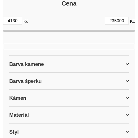
r
Cena
o
d
4130
235000
Kč
Kč
u
k
t
ů
Barva kamene
Barva šperku
Kámen
Materiál
Styl