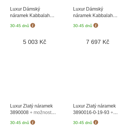
Luxur Dámský
Luxur Dámský
náramek Kabbalah
náramek Kabbalah
6690007-0-0-1
+
6690007-9-0-1
+
30-45 dnů
30-45 dnů
možnost výměny do 90
možnost výměny do 90
dní
dní
5 003 Kč
7 697 Kč
Luxur Zlatý náramek
Luxur Zlatý náramek
3890008
+ možnost
3890016-0-19-93
+
výměny do 90 dní
možnost výměny do 90
30-45 dnů
30-45 dnů
dní