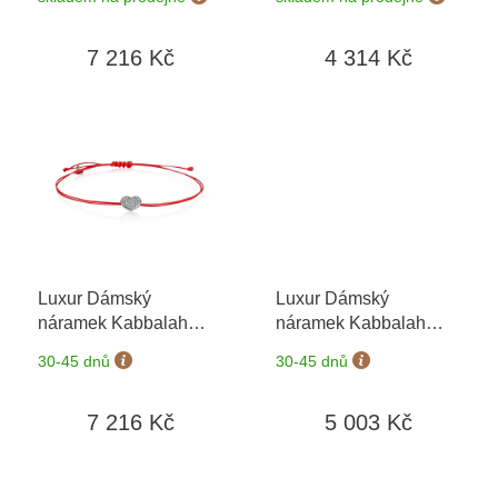
možnost výměny do 90
možnost výměny do 90
t
dní
dní
ů
7 216 Kč
4 314 Kč
Luxur Dámský
Luxur Dámský
náramek Kabbalah
náramek Kabbalah
6690009-0-0-1
+
6690005-0-0-1
+
30-45 dnů
30-45 dnů
možnost výměny do 90
možnost výměny do 90
dní
dní
7 216 Kč
5 003 Kč