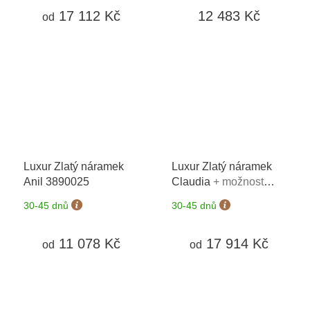
17 112 Kč
12 483 Kč
od
Luxur Zlatý náramek
Luxur Zlatý náramek
Anil 3890025
Claudia
+ možnost
výměny do 90 dní
30-45 dnů
30-45 dnů
11 078 Kč
17 914 Kč
od
od