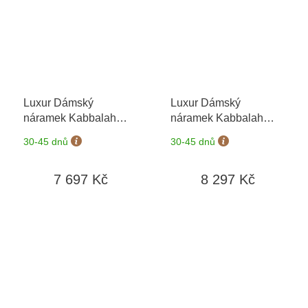
Luxur Dámský
Luxur Dámský
náramek Kabbalah
náramek Kabbalah
6690005-9-0-1
+
6690006-9-0-1
+
30-45 dnů
30-45 dnů
možnost výměny do 90
možnost výměny do 90
dní
dní
7 697 Kč
8 297 Kč