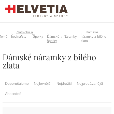
Přejít
na
obsah
Zlatnictví a
Dámské
Domů
hodinářství
Šperky
Dámské
Náramky
náramky z bílého
šperky
zlata
Dámské náramky z bílého
zlata
Ř
a
Doporučujeme
Nejlevnější
Nejdražší
Nejprodávanější
z
e
Abecedně
n
í
p