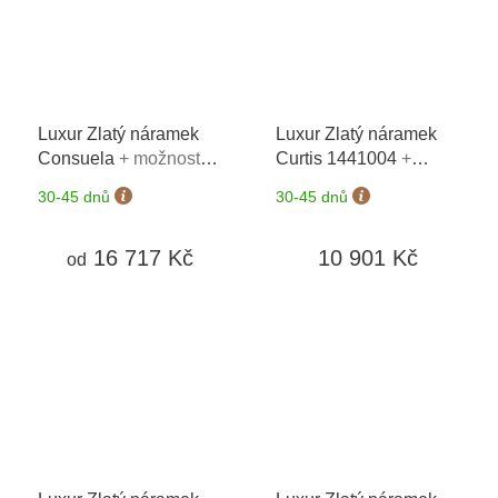
Luxur Zlatý náramek
Luxur Zlatý náramek
Consuela
+ možnost
Curtis 1441004
+
výměny do 90 dní
možnost výměny do 90
30-45 dnů
30-45 dnů
dní
16 717 Kč
10 901 Kč
od