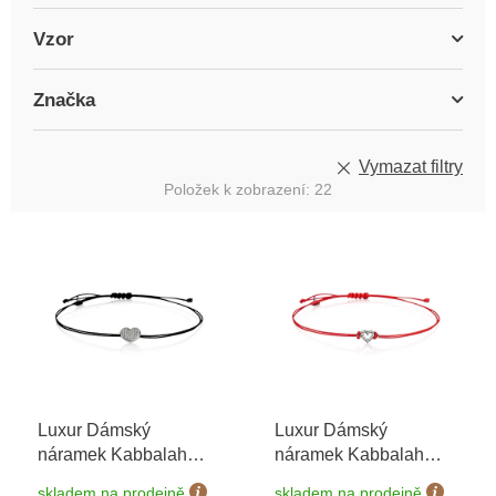
Vzor
Značka
Vymazat filtry
Položek k zobrazení:
22
V
ý
p
i
s
p
r
o
Luxur Dámský
Luxur Dámský
d
náramek Kabbalah
náramek Kabbalah
u
6690009-9-0-1
+
6690006-0-0-1
+
k
skladem na prodejně
skladem na prodejně