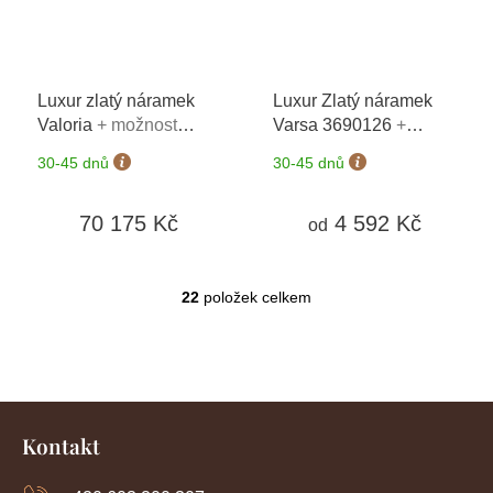
Luxur zlatý náramek
Luxur Zlatý náramek
Valoria
+ možnost
Varsa 3690126
+
výměny do 90 dní
možnost výměny do 90
30-45 dnů
30-45 dnů
dní
70 175 Kč
4 592 Kč
od
22
položek celkem
O
v
l
á
d
Z
a
c
á
Kontakt
í
p
p
a