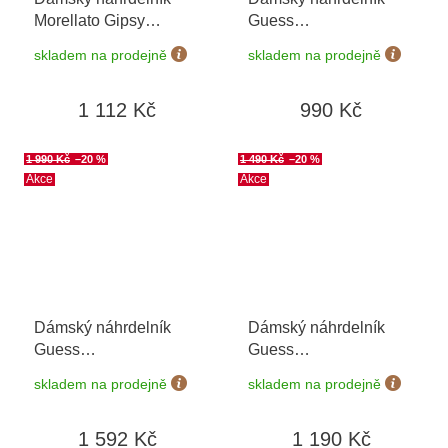
Morellato Gipsy
Guess
SAQG04
JUBN06047JWRHT
skladem na prodejně
skladem na prodejně
1 112 Kč
990 Kč
1 990 Kč
–20 %
1 490 Kč
–20 %
Akce
Akce
Dámský náhrdelník
Dámský náhrdelník
Guess
Guess
JUBN03274JWYGT/U
JUBN04080JWYGT/U
skladem na prodejně
skladem na prodejně
1 592 Kč
1 190 Kč