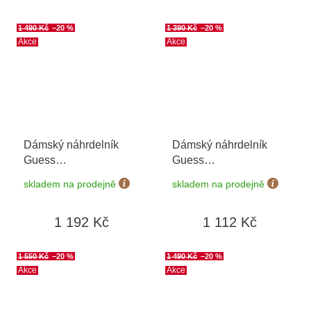
1 490 Kč
–20 %
1 390 Kč
–20 %
Akce
Akce
Dámský náhrdelník
Dámský náhrdelník
Guess
Guess
JUBN04030JWRHT/U
JUBN04162JWRHT/U
skladem na prodejně
skladem na prodejně
1 192 Kč
1 112 Kč
1 550 Kč
–20 %
1 490 Kč
–20 %
Akce
Akce