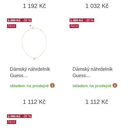
ů
1 192 Kč
1 032 Kč
1 390 Kč
–20 %
1 390 Kč
–20 %
Akce
Akce
Dámský náhrdelník
Dámský náhrdelník
Guess
Guess
JUBN04136JWYGWHT/U
JUBN05249JWRHT/U
skladem na prodejně
skladem na prodejně
1 112 Kč
1 112 Kč
1 490 Kč
–20 %
Akce