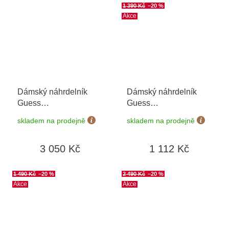
1 390 Kč
–20 %
Akce
Dámský náhrdelník
Dámský náhrdelník
Guess
Guess
JUBN06278JWYGT
JUBN04146JWRHT/U
skladem na prodejně
skladem na prodejně
3 050 Kč
1 112 Kč
1 490 Kč
–20 %
2 490 Kč
–20 %
Akce
Akce