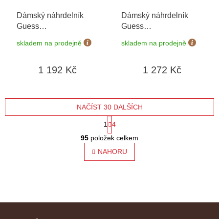
Dámský náhrdelník
Dámský náhrdelník
Guess
Guess
JUBN03124JWRHT/U
JUBN04026JWYGWHT/U
skladem na prodejně
skladem na prodejně
1 192 Kč
1 272 Kč
NAČÍST 30 DALŠÍCH
S
1
4
O
t
95
položek celkem
v
l
NAHORU
r
á
á
d
a
n
c
í
k
Z
p
o
r
á