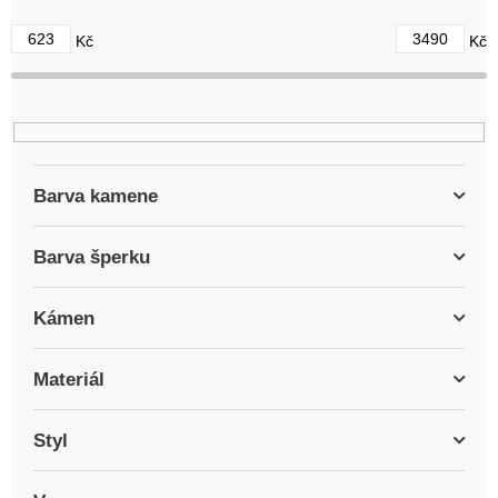
d
623
3490
Kč
Kč
u
k
t
ů
Barva kamene
Barva šperku
Kámen
Materiál
Styl