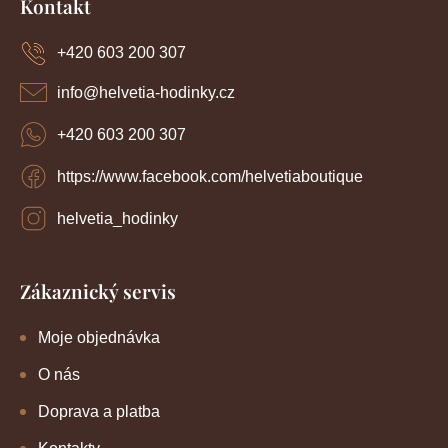
Kontakt
v
p
v
k
a
y
+420 603 200 307
á
t
v
í
n
ý
info
@
helvetia-hodinky.cz
p
í
i
+420 603 200 307
s
u
https://www.facebook.com/helvetiaboutique
helvetia_hodinky
Zákaznický servis
Moje objednávka
O nás
Doprava a platba