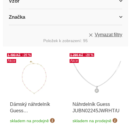
Vzor
Značka
Vymazat filtry
Položek k zobrazení:
95
V
1 490 Kč
–20 %
1 290 Kč
–20 %
ý
Akce
Akce
p
i
s
p
r
o
Dámský náhrdelník
Náhrdelník Guess
d
Guess
JUBN02245JWRHT/U
u
JUBN03073JWYGLRT/U
k
skladem na prodejně
skladem na prodejně
t