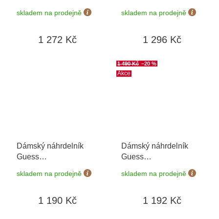
JUBN04052JWYGWHT/U
JUBN04068JWRHT/U
skladem na prodejně
skladem na prodejně
1 272 Kč
1 296 Kč
1 490 Kč
–20 %
Akce
Dámský náhrdelník
Dámský náhrdelník
Guess
Guess
JUBN06148JWYGT/U
JUBN04080JWRHT/U
skladem na prodejně
skladem na prodejně
1 190 Kč
1 192 Kč