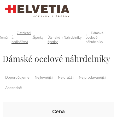
Přejít
na
obsah
Zlatnictví
Dámské
Domů
a
Šperky
Dámské
Náhrdelníky
ocelové
hodinářství
šperky
náhrdelníky
Dámské ocelové náhrdelníky
Ř
a
Doporučujeme
Nejlevnější
Nejdražší
Nejprodávanější
z
e
Abecedně
n
í
p
r
Cena
o