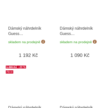
Dámský náhrdelník
Dámský náhrdelník
Guess
Guess
JUBN03073JWYGGNT/U
JUBN06087JWRHT/U
skladem na prodejně
skladem na prodejně
1 192 Kč
1 090 Kč
1 390 Kč
–20 %
Akce
Dámský náhrdelník
Dámský náhrdelník