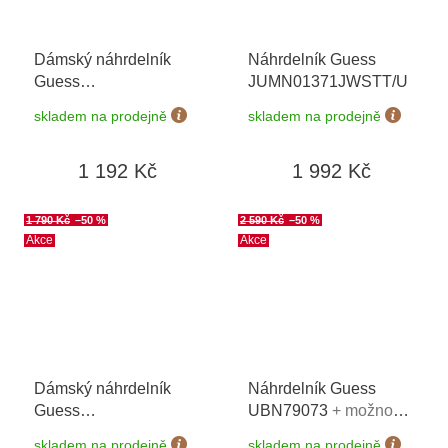
Dámský náhrdelník
Náhrdelník Guess
Guess
JUMN01371JWSTT/U
JUBN03241JWYGT/U
skladem na prodejně
skladem na prodejně
1 192 Kč
1 992 Kč
1 790 Kč
–50 %
2 590 Kč
–50 %
Akce
Akce
Dámský náhrdelník
Náhrdelník Guess
Guess
UBN79073
+ možnost
JUBN03099JWYGT/U
výměny do 90 dní
skladem na prodejně
skladem na prodejně