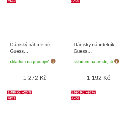
Akce
Akce
Dámský náhrdelník
Dámský náhrdelník
Guess
Guess
JUBN01497JWYGHT/U
JUBN03041JWYGWHT/U
skladem na prodejně
skladem na prodejně
1 272 Kč
1 192 Kč
1 490 Kč
–20 %
1 590 Kč
–20 %
Akce
Akce