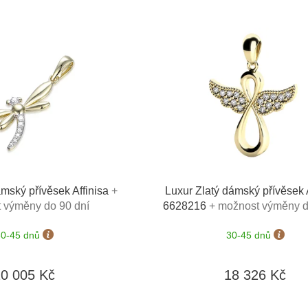
ámský přívěsek Affinisa
+
Luxur Zlatý dámský přívěsek 
 výměny do 90 dní
6628216
+ možnost výměny d
30-45 dnů
30-45 dnů
10 005 Kč
18 326 Kč