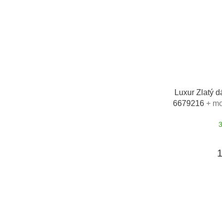
Luxur Zlatý d
6679216
+ mo