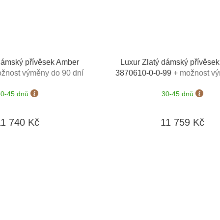
 dámský přívěsek Amber
Luxur Zlatý dámský přívěse
žnost výměny do 90 dní
3870610-0-0-99
+ možnost v
90 dní
30-45 dnů
30-45 dnů
11 740 Kč
11 759 Kč