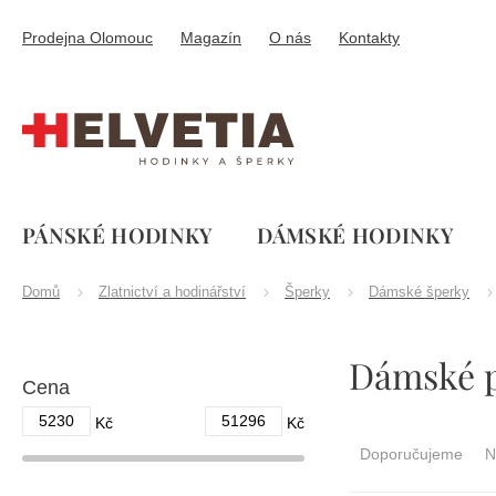
Přejít
na
Prodejna Olomouc
Magazín
O nás
Kontakty
obsah
PÁNSKÉ HODINKY
DÁMSKÉ HODINKY
Domů
Zlatnictví a hodinářství
Šperky
Dámské šperky
P
Dámské p
o
Cena
s
t
5230
51296
Ř
Kč
Kč
r
a
Doporučujeme
N
a
z
n