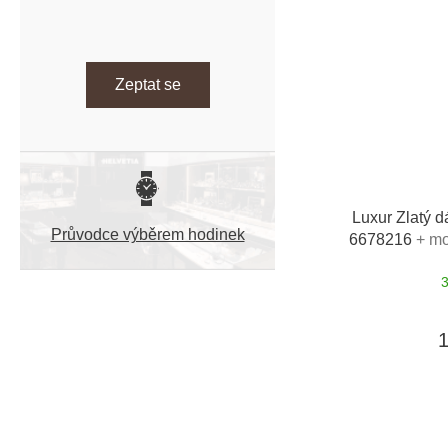
Zeptat se
Luxur Zlatý d
Průvodce výběrem hodinek
6678216
+ mo