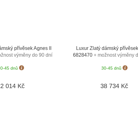
ámský přívěsek Agnes II
Luxur Zlatý dámský přívěsek
žnost výměny do 90 dní
6828470
+ možnost výměny d
30-45 dnů
30-45 dnů
12 014 Kč
38 734 Kč