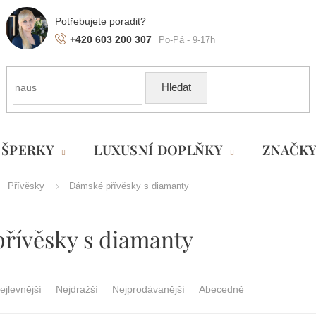
+420 603 200 307
Hledat
ŠPERKY
LUXUSNÍ DOPLŇKY
ZNAČK
Přívěsky
Dámské přívěsky s diamanty
řívěsky s diamanty
ejlevnější
Nejdražší
Nejprodávanější
Abecedně