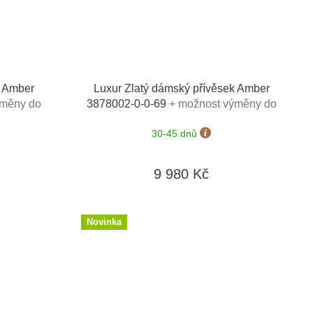
k Amber
Luxur Zlatý dámský přívěsek Amber
ýměny do
3878002-0-0-69
+ možnost výměny do
90 dní
30-45 dnů
9 980 Kč
Novinka