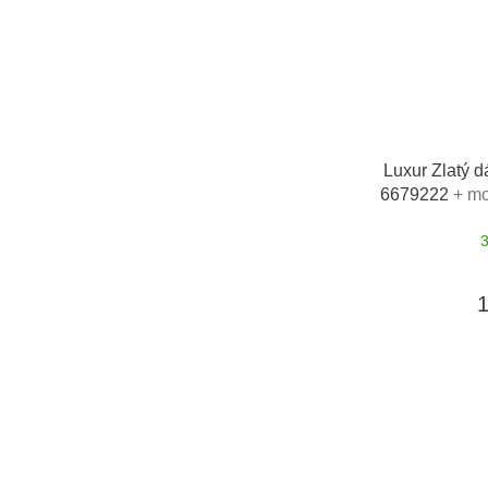
Luxur Zlatý d
6679222
+ mo