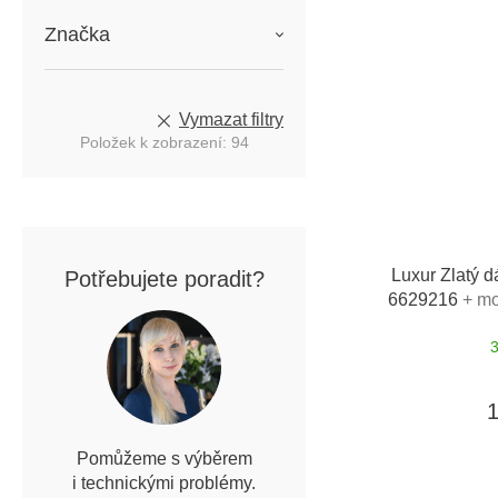
Značka
Vymazat filtry
Položek k zobrazení:
94
Luxur Zlatý d
Potřebujete poradit?
6629216
+ mo
Pomůžeme s výběrem
i technickými problémy.