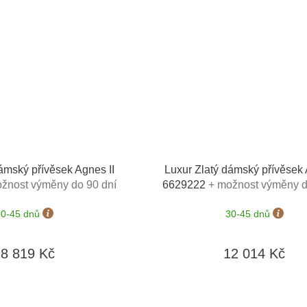
ámský přívěsek Agnes II
Luxur Zlatý dámský přívěsek 
žnost výměny do 90 dní
6629222
+ možnost výměny d
30-45 dnů
30-45 dnů
18 819 Kč
12 014 Kč