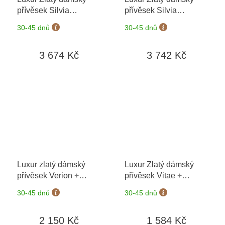
přívěsek Silvia
přívěsek Silvia
1120645
+ možnost
1170645
+ možnost
30-45 dnů
30-45 dnů
výměny do 90 dní
výměny do 90 dní
3 674 Kč
3 742 Kč
Luxur zlatý dámský
Luxur Zlatý dámský
přívěsek Verion
+
přívěsek Vitae
+
možnost výměny do 90
možnost výměny do 90
30-45 dnů
30-45 dnů
dní
dní
2 150 Kč
1 584 Kč