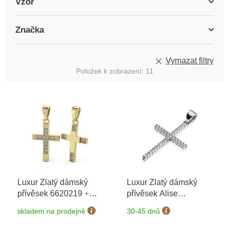
Vzor
Značka
Vymazat filtry
Položek k zobrazení:
11
V
ý
p
i
s
p
r
o
Luxur Zlatý dámský
Luxur Zlatý dámský
d
přívěsek 6620219
+
přívěsek Alise
u
možnost výměny do 90
1470598
+ možnost
k
skladem na prodejně
30-45 dnů
dní
výměny do 90 dní
t