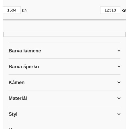
d
1584
12318
Kč
Kč
u
k
t
ů
Barva kamene
Barva šperku
Kámen
Materiál
Styl