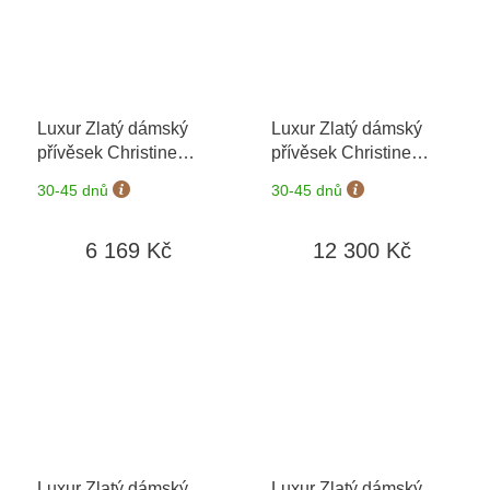
Luxur Zlatý dámský
Luxur Zlatý dámský
přívěsek Christine
přívěsek Christine
6870657
+ možnost
6879657
+ možnost
30-45 dnů
30-45 dnů
výměny do 90 dní
výměny do 90 dní
6 169 Kč
12 300 Kč
Luxur Zlatý dámský
Luxur Zlatý dámský