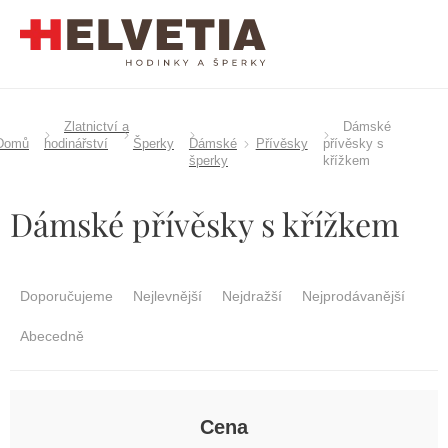
Přejít
na
obsah
Zlatnictví a
Dámské
Domů
hodinářství
Šperky
Dámské
Přívěsky
přívěsky s
šperky
křížkem
Dámské přívěsky s křížkem
Ř
a
Doporučujeme
Nejlevnější
Nejdražší
Nejprodávanější
z
e
Abecedně
n
í
p
r
Cena
o