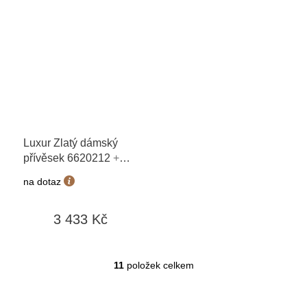
Luxur Zlatý dámský
přívěsek 6620212
+
možnost výměny do 90
na dotaz
dní
3 433 Kč
11
položek celkem
O
v
l