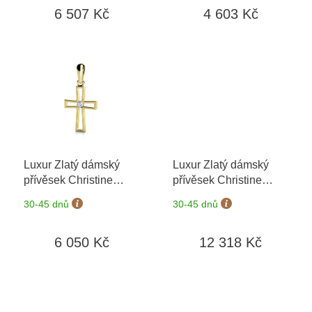
ů
6 507 Kč
4 603 Kč
Luxur Zlatý dámský
Luxur Zlatý dámský
přívěsek Christine
přívěsek Christine
6820657
+ možnost
6829657
+ možnost
30-45 dnů
30-45 dnů
výměny do 90 dní
výměny do 90 dní
6 050 Kč
12 318 Kč