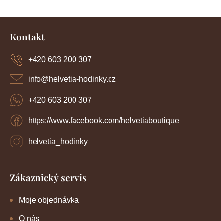
á
d
Z
a
c
á
Kontakt
í
p
p
a
r
+420 603 200 307
t
v
í
k
info
@
helvetia-hodinky.cz
y
v
+420 603 200 307
ý
p
https://www.facebook.com/helvetiaboutique
i
s
u
helvetia_hodinky
Zákaznický servis
Moje objednávka
O nás