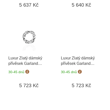
ů
5 637 Kč
5 640 Kč
Luxur Zlatý dámský
Luxur Zlatý dámský
přívěsek Garland
přívěsek Garland
6670368-0-0-1
+
6670368-0-0-40
+
30-45 dnů
30-45 dnů
možnost výměny do 90
možnost výměny do 90
dní
dní
5 723 Kč
5 723 Kč