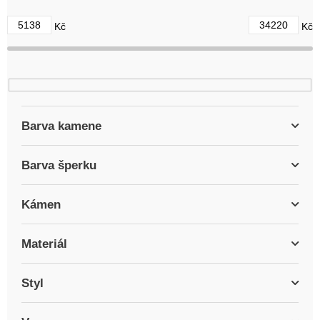
d
5138
34220
Kč
Kč
u
k
t
ů
Barva kamene
Barva šperku
Kámen
Materiál
Styl