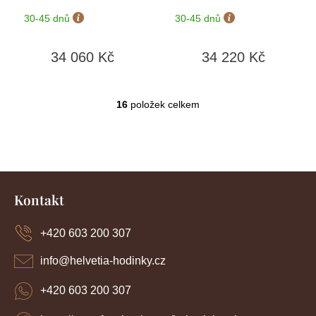
+ možnost výměny do
+ možnost výměny do
30-45 dnů
30-45 dnů
90 dní
90 dní
34 060 Kč
34 220 Kč
16
položek celkem
O
v
l
á
d
Z
a
c
á
Kontakt
í
p
p
a
r
+420 603 200 307
t
v
í
k
info
@
helvetia-hodinky.cz
y
v
+420 603 200 307
ý
p