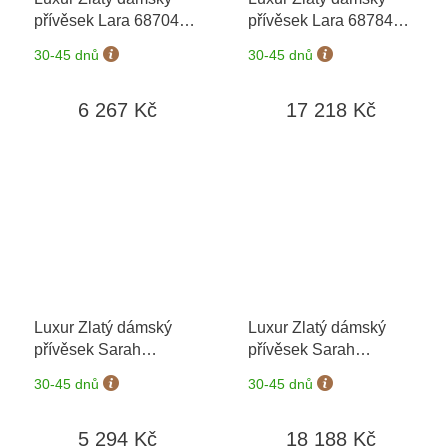
přívěsek Lara 6870464
přívěsek Lara 6878464
+ možnost výměny do
+ možnost výměny do
30-45 dnů
30-45 dnů
90 dní
90 dní
6 267 Kč
17 218 Kč
Luxur Zlatý dámský
Luxur Zlatý dámský
přívěsek Sarah
přívěsek Sarah
6820463
+ možnost
6828463
+ možnost
30-45 dnů
30-45 dnů
výměny do 90 dní
výměny do 90 dní
5 294 Kč
18 188 Kč