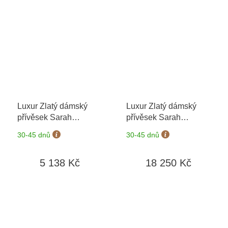
Luxur Zlatý dámský
Luxur Zlatý dámský
přívěsek Sarah
přívěsek Sarah
6870463
+ možnost
6878463
+ možnost
30-45 dnů
30-45 dnů
výměny do 90 dní
výměny do 90 dní
5 138 Kč
18 250 Kč