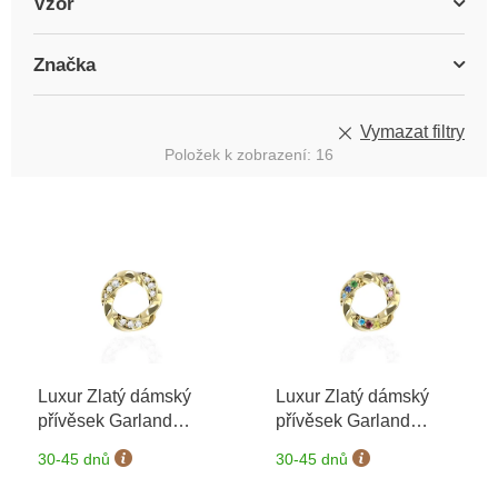
Vzor
Značka
Vymazat filtry
Položek k zobrazení:
16
V
ý
p
i
s
p
r
o
Luxur Zlatý dámský
Luxur Zlatý dámský
d
přívěsek Garland
přívěsek Garland
u
6620368-0-0-1
+
6620368-0-0-40
+
k
30-45 dnů
30-45 dnů
možnost výměny do 90
možnost výměny do 90
t
dní
dní