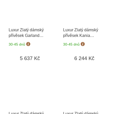
Luxur Zlatý dámský
Luxur Zlatý dámský
přívěsek Garland
přívěsek Kania
6670368-4-0-1
+
1226090
+ možnost
30-45 dnů
30-45 dnů
možnost výměny do 90
výměny do 90 dní
dní
5 637 Kč
6 244 Kč
Luxur Zlatý dámský
Luxur Zlatý dámský