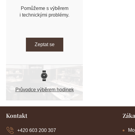
Pomůžeme s výběrem
i technickými problémy.
Zeptat se
Průvodce výběrem hodinek
Z
Kontakt
Záka
á
p
a
Mo
+420 603 200 307