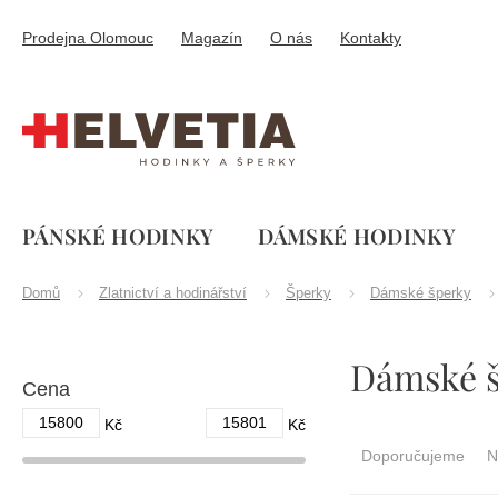
Přejít
na
Prodejna Olomouc
Magazín
O nás
Kontakty
obsah
PÁNSKÉ HODINKY
DÁMSKÉ HODINKY
Domů
Zlatnictví a hodinářství
Šperky
Dámské šperky
P
Dámské š
o
Cena
s
t
15800
15801
Ř
Kč
Kč
r
a
Doporučujeme
N
a
z
n