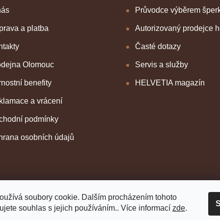
nás
Průvodce výběrem šper
rava a platba
Autorizovaný prodejce 
takty
Časté dotazy
odejna Olomouc
Servis a služby
nostní benefity
HELVETIA magazín
klamace a vrácení
chodní podmínky
hrana osobních údajů
oužívá soubory cookie. Dalším procházením tohoto
S
jete souhlas s jejich používáním.. Více informací
zde
.