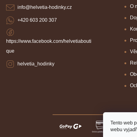
t
í
O 
info
@
helvetia-hodinky.cz
Dop
+420 603 200 307
Kon
Pr
https://www.facebook.com/helvetiabouti
que
Věr
Re
helvetia_hodinky
Ob
Oc
Tento web p
webu vyjadřu