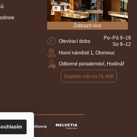
ků
hodinek
Zobrazit více
Po–Pá 9–18
Otevírací doba
So 9–12
Horní náměstí 1, Olomouc
Odborné poradenství, Hodinář
Najdete nás na GLAMI
ouhlasím