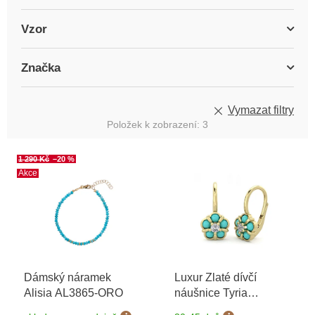
Vzor
Značka
Vymazat filtry
Položek k zobrazení:
3
V
1 290 Kč
–20 %
ý
Akce
p
i
s
p
r
o
Dámský náramek
Luxur Zlaté dívčí
d
Alisia AL3865-ORO
náušnice Tyria
u
6630299
+ možnost
k