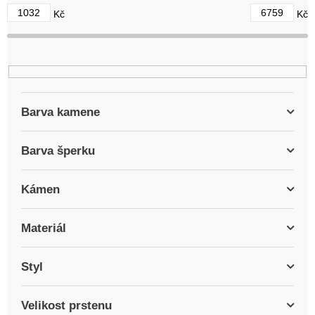
d
1032
6759
Kč
Kč
u
k
t
ů
Barva kamene
Barva šperku
Kámen
Materiál
Styl
Velikost prstenu