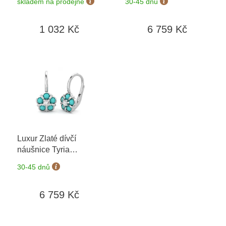
skladem na prodejně
30-45 dnů
výměny do 90 dní
t
ů
1 032 Kč
6 759 Kč
Luxur Zlaté dívčí
náušnice Tyria
6680299
+ možnost
30-45 dnů
výměny do 90 dní
6 759 Kč