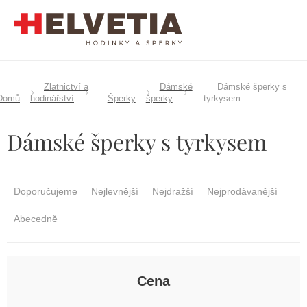
Přejít
na
obsah
Zlatnictví a
Dámské
Dámské šperky s
Domů
hodinářství
Šperky
šperky
tyrkysem
Dámské šperky s tyrkysem
Ř
a
Doporučujeme
Nejlevnější
Nejdražší
Nejprodávanější
z
e
Abecedně
n
í
p
r
Cena
o