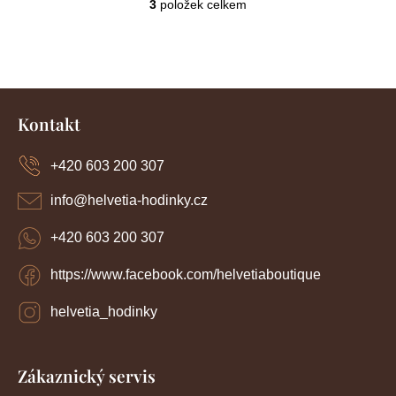
3
položek celkem
O
v
l
á
d
Z
a
c
á
Kontakt
í
p
p
a
r
+420 603 200 307
t
v
í
k
info
@
helvetia-hodinky.cz
y
v
+420 603 200 307
ý
p
https://www.facebook.com/helvetiaboutique
i
s
u
helvetia_hodinky
Zákaznický servis