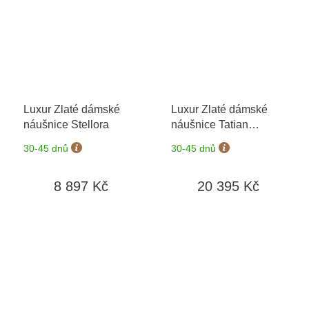
Luxur Zlaté dámské
Luxur Zlaté dámské
náušnice Stellora
náušnice Tatian
3834290-5-0-96
+
30-45 dnů
30-45 dnů
možnost výměny do 90
dní
8 897 Kč
20 395 Kč