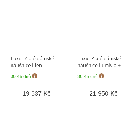
Luxur Zlaté dámské
Luxur Zlaté dámské
náušnice Lien
náušnice Lumivia
+
3830422
+ možnost
možnost výměny do 90
30-45 dnů
30-45 dnů
výměny do 90 dní
dní
19 637 Kč
21 950 Kč