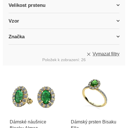
Velikost prstenu
Vzor
Značka
Vymazat filtry
Položek k zobrazení:
26
V
ý
p
i
s
p
r
o
Dámské náušnice
Dámský prsten Bisaku
d