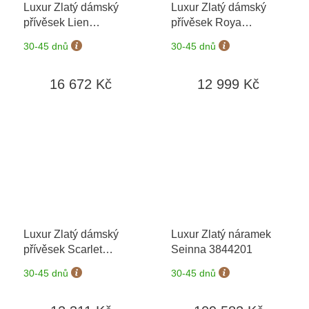
Luxur Zlatý dámský
Luxur Zlatý dámský
přívěsek Lien
přívěsek Roya
3870289-0-0-96
3820719-5-0-96
+
30-45 dnů
30-45 dnů
možnost výměny do 90
dní
16 672 Kč
12 999 Kč
Luxur Zlatý dámský
Luxur Zlatý náramek
přívěsek Scarlet
Seinna 3844201
3824576
+ možnost
30-45 dnů
30-45 dnů
výměny do 90 dní