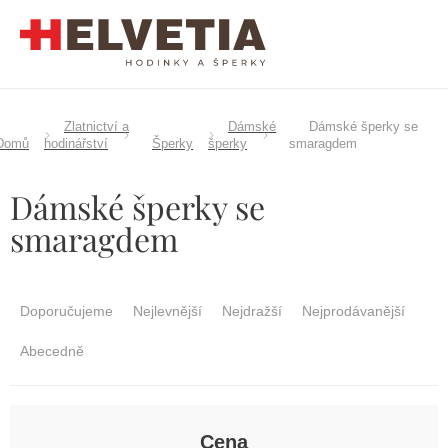
Přejít
na
obsah
Zlatnictví a
Dámské
Dámské šperky se
Domů
hodinářství
Šperky
šperky
smaragdem
Dámské šperky se
smaragdem
Ř
a
Doporučujeme
Nejlevnější
Nejdražší
Nejprodávanější
z
e
Abecedně
n
í
p
r
Cena