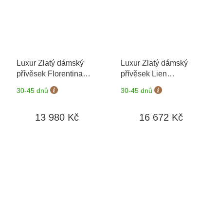
Luxur Zlatý dámský
Luxur Zlatý dámský
přívěsek Florentina
přívěsek Lien
3824564-5-0-96
3820289-5-0-96
30-45 dnů
30-45 dnů
13 980 Kč
16 672 Kč