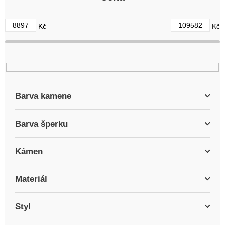
o
d
8897
109582
Kč
Kč
u
k
t
ů
Barva kamene
Barva šperku
Kámen
Materiál
Styl