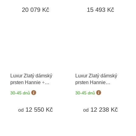
20 079 Kč
15 493 Kč
Luxur Zlatý dámský
Luxur Zlatý dámský
prsten Hannie
+
prsten Hannie
možnost výměny do 90
3814418
+ možnost
30-45 dnů
30-45 dnů
dní
výměny do 90 dní
12 550 Kč
12 238 Kč
od
od