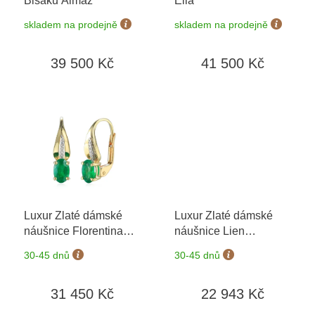
Bisaku Almaz
Ella
u
k
skladem na prodejně
skladem na prodejně
t
ů
39 500 Kč
41 500 Kč
Luxur Zlaté dámské
Luxur Zlaté dámské
náušnice Florentina
náušnice Lien
3834564-5-0-96
+
3830416-5-0-96
+
30-45 dnů
30-45 dnů
možnost výměny do 90
možnost výměny do 90
dní
dní
31 450 Kč
22 943 Kč