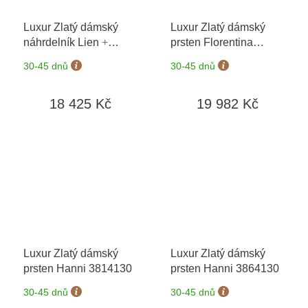
Luxur Zlatý dámský
Luxur Zlatý dámský
náhrdelník Lien
+
prsten Florentina
možnost výměny do 90
3814564
30-45 dnů
30-45 dnů
dní
18 425 Kč
19 982 Kč
Luxur Zlatý dámský
Luxur Zlatý dámský
prsten Hanni 3814130
prsten Hanni 3864130
30-45 dnů
30-45 dnů