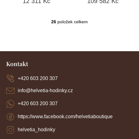
12 311 Kč
109 582 Kč
26
položek celkem
O
v
l
á
d
Z
a
c
á
Kontakt
í
p
p
a
r
+420 603 200 307
t
v
í
k
info
@
helvetia-hodinky.cz
y
v
+420 603 200 307
ý
p
https://www.facebook.com/helvetiaboutique
i
s
u
helvetia_hodinky