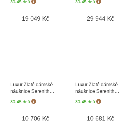
30-45 dnů
30-45 dnů
výměny do 90 dní
výměny do 90 dní
19 049 Kč
29 944 Kč
Luxur Zlaté dámské
Luxur Zlaté dámské
náušnice Serenith
náušnice Serenith
3830577-0-0-96
+
3880577-0-0-96
+
30-45 dnů
30-45 dnů
možnost výměny do 90
možnost výměny do 90
dní
dní
10 706 Kč
10 681 Kč