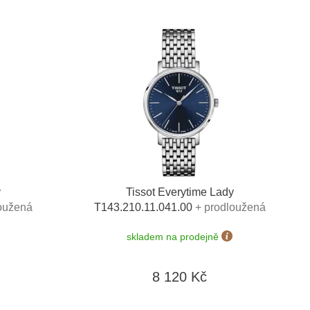
y
Tissot Everytime Lady
oužená
T143.210.11.041.00
+ prodloužená
 baterie
záruka 5 let + 5 let na výměnu baterie
skladem na prodejně
 90 dní
zdarma + možnost výměny do 90 dní
8 120 Kč