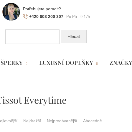
+420 603 200 307
Hledat
ŠPERKY
LUXUSNÍ DOPLŇKY
ZNAČK
issot Everytime
ejlevnější
Nejdražší
Nejprodávanější
Abecedně