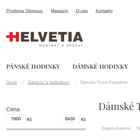
Přejít
na
Prodejna Olomouc
Magazín
O nás
Kontakty
obsah
PÁNSKÉ HODINKY
DÁMSKÉ HODINKY
Domů
Zlatnictví a hodinářství
Dámské Tissot Everytime
P
Dámské T
o
Cena
s
t
7800
8430
Ř
Kč
Kč
r
a
Doporučujeme
N
a
z
n