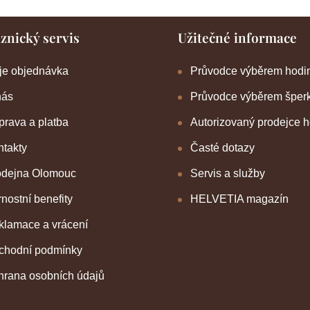
znický servis
Užitečné informace
je objednávka
Průvodce výběrem hodi
nás
Průvodce výběrem šper
rava a platba
Autorizovaný prodejce 
takty
Časté dotazy
odejna Olomouc
Servis a služby
nostní benefity
HELVETIA magazín
klamace a vrácení
chodní podmínky
hrana osobních údajů