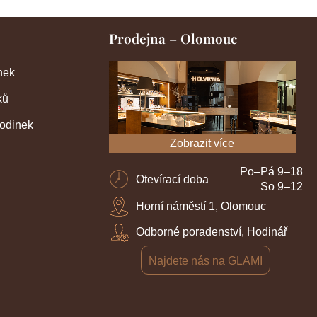
Prodejna – Olomouc
nek
ků
hodinek
Zobrazit více
Po–Pá 9–18
Otevírací doba
So 9–12
Horní náměstí 1, Olomouc
Odborné poradenství, Hodinář
Najdete nás na GLAMI