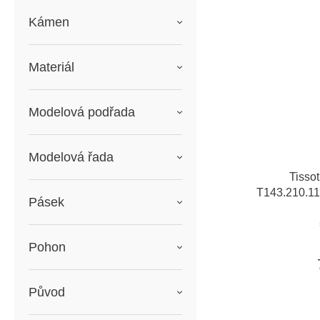
Kámen
Materiál
Modelová podřada
Modelová řada
Tisso
T143.210.1
Pásek
záruka 5 let 
zdarma + mož
Pohon
Původ