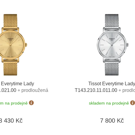
t Everytime Lady
Tissot Everytime Lad
3.021.00
+ prodloužená
T143.210.11.011.00
+ prodl
+ 5 let na výměnu baterie
záruka 5 let + 5 let na výměnu
em na prodejně
skladem na prodejně
nost výměny do 90 dní
zdarma + možnost výměny do
8 430 Kč
7 800 Kč