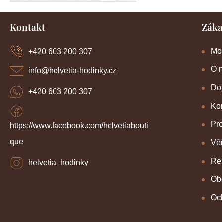
Z
Kontakt
Záka
á
p
a
Mo
+420 603 200 307
t
í
O 
info
@
helvetia-hodinky.cz
Dop
+420 603 200 307
Kon
Pr
https://www.facebook.com/helvetiabouti
que
Věr
Re
helvetia_hodinky
Ob
Oc