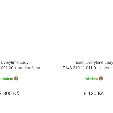
t Everytime Lady
Tissot Everytime Lad
1.091.00
+ prodloužená
T143.210.11.011.01
+ prodl
+ 5 let na výměnu baterie
záruka 5 let + 5 let na výměnu
skladem
skladem
nost výměny do 90 dní
zdarma + možnost výměny do
7 800 Kč
8 120 Kč
O