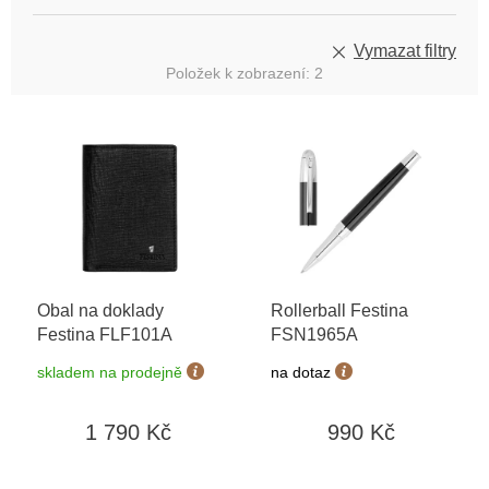
Vymazat filtry
Položek k zobrazení:
2
V
ý
p
i
s
p
r
o
Obal na doklady
Rollerball Festina
d
Festina FLF101A
FSN1965A
u
k
skladem na prodejně
na dotaz
t
ů
1 790 Kč
990 Kč