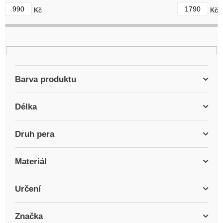
d
990
1790
Kč
Kč
u
k
t
ů
Barva produktu
Délka
Druh pera
Materiál
Určení
Značka