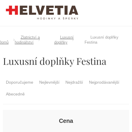
Přejít
na
obsah
Zlatnictví a
Luxusní
Luxusní doplňky
Domů
hodinářství
doplňky
Festina
Luxusní doplňky Festina
Ř
a
Doporučujeme
Nejlevnější
Nejdražší
Nejprodávanější
z
e
Abecedně
n
í
p
r
Cena
o