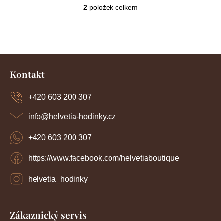
2
položek celkem
O
v
l
á
d
Z
a
c
á
Kontakt
í
p
p
a
r
+420 603 200 307
t
v
í
k
info
@
helvetia-hodinky.cz
y
v
+420 603 200 307
ý
p
https://www.facebook.com/helvetiaboutique
i
s
u
helvetia_hodinky
Zákaznický servis