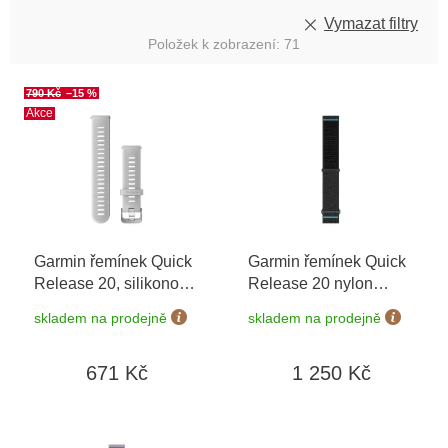
Vymazat filtry
Položek k zobrazení:
71
V
790 Kč
–15 %
ý
Akce
p
i
s
p
r
o
Garmin řemínek Quick
Garmin řemínek Quick
d
Release 20, silikonový
Release 20 nylon
u
bílý
Black/Azure ComfortFit
k
skladem na prodejně
skladem na prodejně
010-13900-00
t
ů
671 Kč
1 250 Kč