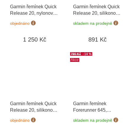
Garmin řemínek Quick
Garmin řemínek Quick
Release 20, nylonový
Release 20, silikonový
Ivory ComfortFit 010-
Navy
objednáno
skladem na prodejně
13440-01
1 250 Kč
891 Kč
790 Kč
–14 %
Akce
Garmin řemínek Quick
Garmin řemínek
Release 20, silikonový
Forerunner 645,
Light sand
Sandstone
objednáno
skladem na prodejně