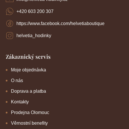
p
í
i
+420 603 200 307
s
u
https://www.facebook.com/helvetiaboutique
helvetia_hodinky
Zákaznický servis
Moje objednávka
O nás
Doprava a platba
Kontakty
Prodejna Olomouc
Věrnostní benefity