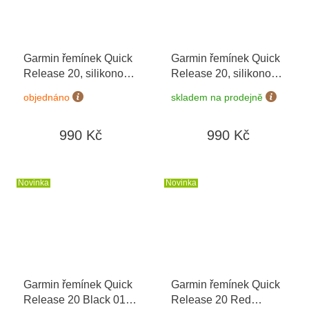
Garmin řemínek Quick
Garmin řemínek Quick
Release 20, silikonový
Release 20, silikonový
Pink Dawn 010-12932-
Whitestone/Cloud Blue
objednáno
skladem na prodejně
67
010-11251-AR
990 Kč
990 Kč
Novinka
Novinka
Garmin řemínek Quick
Garmin řemínek Quick
Release 20 Black 010-
Release 20 Red