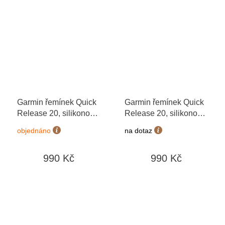
Garmin řemínek Quick
Garmin řemínek Quick
Release 20, silikonový
Release 20, silikonový
Jasper Green 010-
Orchid 010-12932-33
objednáno
na dotaz
12932-66
990 Kč
990 Kč