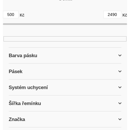
o
d
500
2490
Kč
Kč
u
k
t
ů
Barva pásku
Pásek
Systém uchycení
Šířka řemínku
Značka