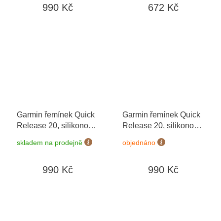
990 Kč
672 Kč
Garmin řemínek Quick
Garmin řemínek Quick
Release 20, silikonový
Release 20, silikonový
Berry/Lilac
bílý, růžovozlatá
skladem na prodejně
objednáno
přezka
990 Kč
990 Kč