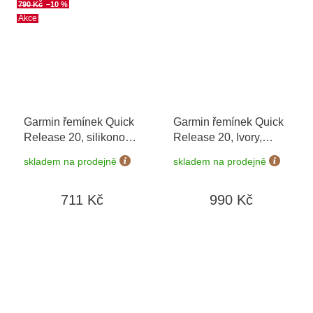
790 Kč
–10 %
Akce
Garmin řemínek Quick
Garmin řemínek Quick
Release 20, silikonový
Release 20, Ivory,
Monterra Grey
přezka Cream Gold
skladem na prodejně
skladem na prodejně
711 Kč
990 Kč