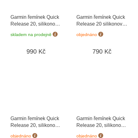
Garmin řemínek Quick
Garmin řemínek Quick
Release 20, silikonový
Release 20 silikonový
Ivory
béžový
skladem na prodejně
objednáno
990 Kč
790 Kč
Garmin řemínek Quick
Garmin řemínek Quick
Release 20, silikonový
Release 20, silikonový
modrý, stříbrná přezka
šedý, stříbrná přezka
objednáno
objednáno