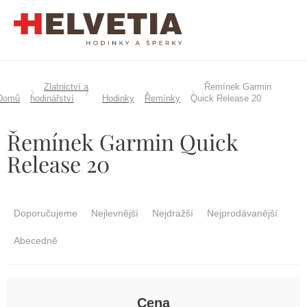
Přejít
na
obsah
Zlatnictví a
Řemínek Garmin
Domů
hodinářství
Hodinky
Řemínky
Quick Release 20
Řemínek Garmin Quick
Release 20
Ř
a
Doporučujeme
Nejlevnější
Nejdražší
Nejprodávanější
z
e
Abecedně
n
í
p
r
Cena