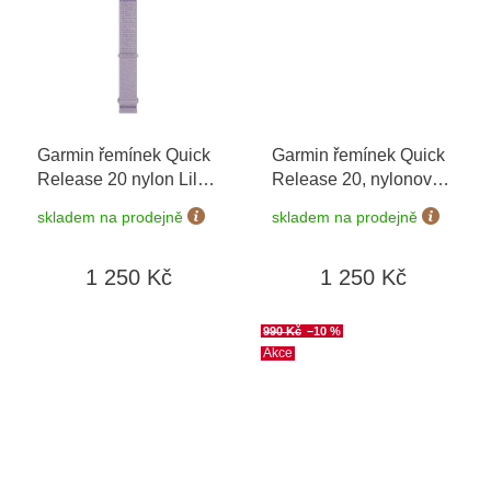
Garmin řemínek Quick
Garmin řemínek Quick
Release 20 nylon Lilac
Release 20, nylonový
ComfortFit 010-13900-
černý ComfortFit 010-
skladem na prodejně
skladem na prodejně
10
13440-00
1 250 Kč
1 250 Kč
990 Kč
–10 %
Akce