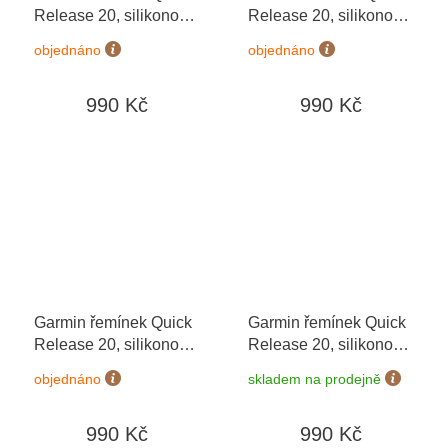
Release 20, silikonový
Release 20, silikonový
Bone 010-12932-65
černý, černá přezka
objednáno
objednáno
990 Kč
990 Kč
Garmin řemínek Quick
Garmin řemínek Quick
Release 20, silikonový
Release 20, silikonový
černý, plastová přezka
Ivory
objednáno
skladem na prodejně
990 Kč
990 Kč