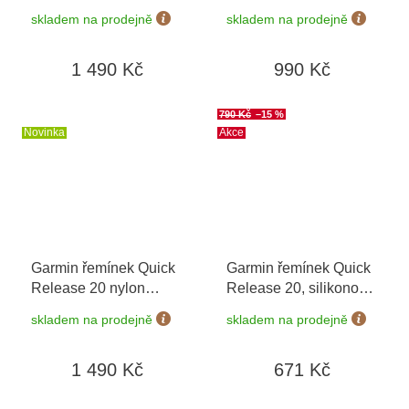
12932-62
Pink/Mango 010-
skladem na prodejně
skladem na prodejně
11251-B9
1 490 Kč
990 Kč
790 Kč
–15 %
Novinka
Akce
Garmin řemínek Quick
Garmin řemínek Quick
Release 20 nylon
Release 20, silikonový
Cloud Blue 010-14400-
černý, růžovozlatá
skladem na prodejně
skladem na prodejně
03
přezka
1 490 Kč
671 Kč