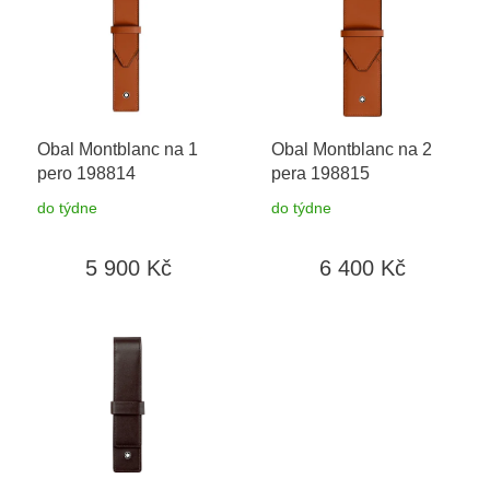
p
i
s
p
r
o
Obal Montblanc na 1
Obal Montblanc na 2
d
pero 198814
pera 198815
u
k
do týdne
do týdne
t
ů
5 900 Kč
6 400 Kč