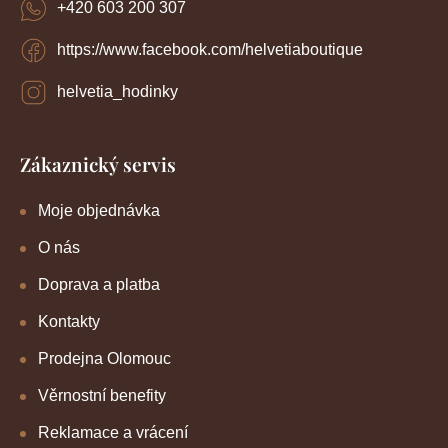
+420 603 200 307
ý
p
https://www.facebook.com/helvetiaboutique
i
s
u
helvetia_hodinky
Zákaznický servis
Moje objednávka
O nás
Doprava a platba
Kontakty
Prodejna Olomouc
Věrnostní benefity
Reklamace a vrácení