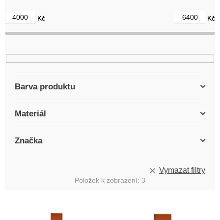
d
4000
6400
Kč
Kč
u
k
t
ů
Barva produktu
Materiál
Značka
Vymazat filtry
Položek k zobrazení:
3
V
ý