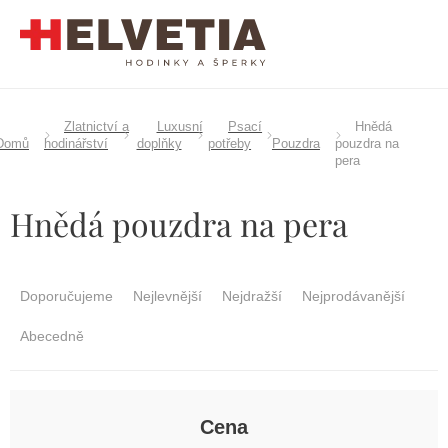
Přejít
na
obsah
Zlatnictví a
Luxusní
Psací
Hnědá
Domů
hodinářství
doplňky
potřeby
Pouzdra
pouzdra na
pera
Hnědá pouzdra na pera
Ř
a
Doporučujeme
Nejlevnější
Nejdražší
Nejprodávanější
z
e
Abecedně
n
í
p
r
Cena
o