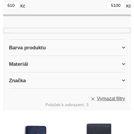
d
610
5100
Kč
Kč
u
k
t
ů
Barva produktu
Materiál
Značka
Vymazat filtry
Položek k zobrazení:
3
V
ý
p