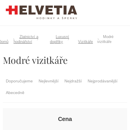
Přejít
na
obsah
Zlatnictví a
Luxusní
Modré
Domů
hodinářství
doplňky
Vizitkáře
vizitkáře
Modré vizitkáře
Ř
a
Doporučujeme
Nejlevnější
Nejdražší
Nejprodávanější
z
e
Abecedně
n
í
p
r
Cena
o