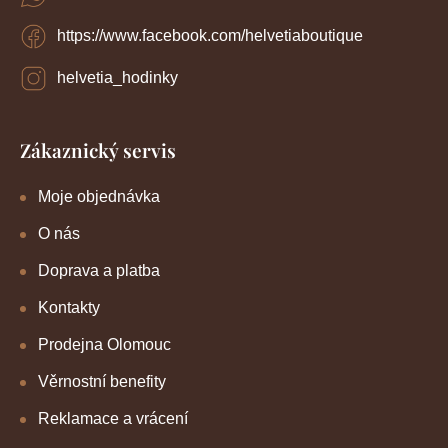
ý
p
https://www.facebook.com/helvetiaboutique
i
s
u
helvetia_hodinky
Zákaznický servis
Moje objednávka
O nás
Doprava a platba
Kontakty
Prodejna Olomouc
Věrnostní benefity
Reklamace a vrácení