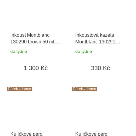
Inkoust Montblanc
Inkoustová kazeta
130290 brown 50 ml
Montblanc 130291
Cesta kolem světa za
Brown Cesta kolem
do týdne
do týdne
80 dní
+ možnost
světa za 80 dní
výměny do 90 dní
1 300 Kč
330 Kč
Dárek zdarma
Dárek zdarma
Kuličkové pero
Kuličkové pero