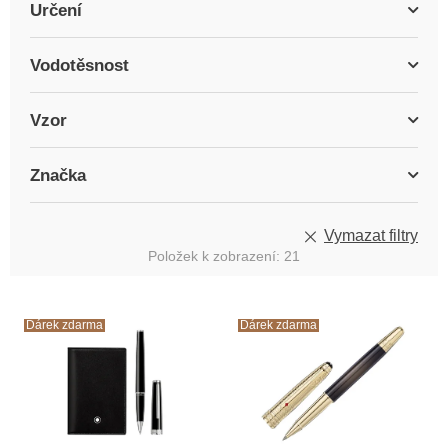
Určení
Vodotěsnost
Vzor
Značka
Vymazat filtry
Položek k zobrazení:
21
V
ý
Dárek zdarma
Dárek zdarma
p
i
s
p
r