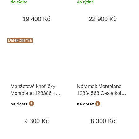
do týdne
do týdne
80 dní
+ toaletní voda
světa za 80 dní
+
Montblanc v hodnotě
toaletní voda
19 400 Kč
22 900 Kč
520Kč
Montblanc v hodnotě
520Kč
Dárek zdarma
Manžetové knoflíčky
Náramek Montblanc
Montblanc 128386
+
12834563 Cesta kolem
možnost výměny do 90
světa za 80 dní
+
na dotaz
na dotaz
dní + toaletní voda
možnost výměny do 90
Montblanc v hodnotě
dní
9 300 Kč
8 300 Kč
520Kč