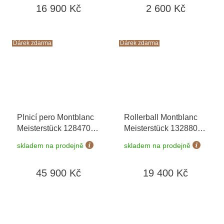
16 900 Kč
2 600 Kč
Montblanc v hodnotě
520Kč
Dárek zdarma
Dárek zdarma
Plnicí pero Montblanc
Rollerball Montblanc
Meisterstück 128470 F
Meisterstück 132880
Cesta kolem světa za
Cesta kolem světa za
skladem na prodejně
skladem na prodejně
80 dní
+ toaletní voda
80 dní
+ toaletní voda
Montblanc v hodnotě
Montblanc v hodnotě
45 900 Kč
19 400 Kč
520Kč
520Kč