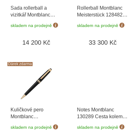
o
Sada rollerball a
Rollerball Montblanc
d
vizitkář Montblanc
Meisterstück 128482
u
128954
+ toaletní voda
Cesta kolem světa za
k
skladem na prodejně
skladem na prodejně
Montblanc v hodnotě
80 dní
+ toaletní voda
t
520Kč
Montblanc v hodnotě
ů
14 200 Kč
33 300 Kč
520Kč
Dárek zdarma
Kuličkové pero
Notes Montblanc
Montblanc
130289 Cesta kolem
Meisterstück 128475
světa za 80 dní
+
skladem na prodejně
skladem na prodejně
Cesta kolem světa za
možnost výměny do 90
80 dní
+ toaletní voda
dní