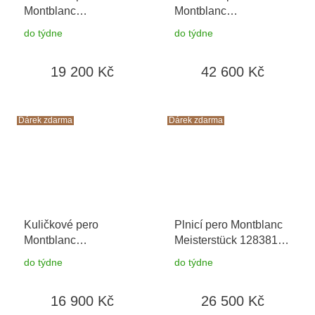
Montblanc
Montblanc
Meisterstück 128380 M
Meisterstück 128487 M
do týdne
do týdne
Cesta kolem světa za
Cesta kolem světa za
80 dní
+ toaletní voda
80 dní
+ toaletní voda
19 200 Kč
42 600 Kč
Montblanc v hodnotě
Montblanc v hodnotě
520Kč
520Kč
Dárek zdarma
Dárek zdarma
Kuličkové pero
Plnicí pero Montblanc
Montblanc
Meisterstück 128381 F
Meisterstück 132881
Cesta kolem světa za
do týdne
do týdne
Cesta kolem světa za
80 dní
+ toaletní voda
80 dní
+ toaletní voda
Montblanc v hodnotě
16 900 Kč
26 500 Kč
Montblanc v hodnotě
520Kč