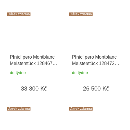
520Kč
Dárek zdarma
Dárek zdarma
Plnicí pero Montblanc
Plnicí pero Montblanc
Meisterstück 128467 F
Meisterstück 128472 M
Cesta kolem světa za
Cesta kolem světa za
do týdne
do týdne
80 dní LeGrand
+
80 dní
+ toaletní voda
toaletní voda
Montblanc v hodnotě
33 300 Kč
26 500 Kč
Montblanc v hodnotě
520Kč
520Kč
Dárek zdarma
Dárek zdarma