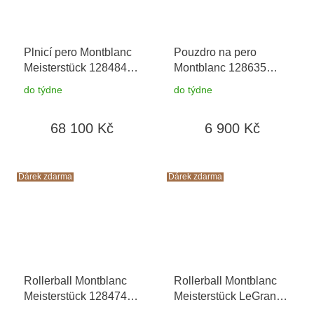
Plnicí pero Montblanc
Pouzdro na pero
Meisterstück 128484 F
Montblanc 128635
Cesta kolem světa za
Around the World in
do týdne
do týdne
80 dní LeGrand
+
Eighty Days
+ možnost
toaletní voda
výměny do 90 dní +
68 100 Kč
6 900 Kč
Montblanc v hodnotě
toaletní voda
520Kč
Montblanc v hodnotě
520Kč
Dárek zdarma
Dárek zdarma
Rollerball Montblanc
Rollerball Montblanc
Meisterstück 128474
Meisterstück LeGrand
Cesta kolem světa za
128379 Cesta kolem