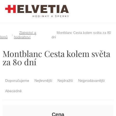
Přejít
na
obsah
Zlatnictví a
Montblanc Cesta kolem světa za 80
Domů
hodinářství
dní
Montblanc Cesta kolem světa
za 80 dní
Ř
a
Doporučujeme
Nejlevnější
Nejdražší
Nejprodávanější
z
e
Abecedně
n
í
p
r
Cena