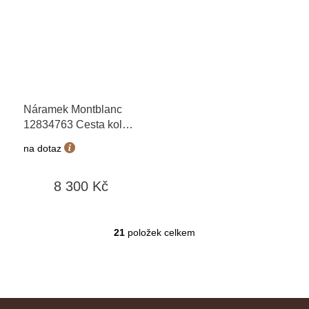
Náramek Montblanc
12834763 Cesta kolem
světa za 80 dní
+
na dotaz
možnost výměny do 90
dní
8 300 Kč
21
položek celkem
O
v
l
á
d
Z
a