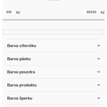
o
d
330
68100
Kč
Kč
u
k
t
ů
Barva ciferníku
Barva pásku
Barva pouzdra
Barva produktu
Barva šperku