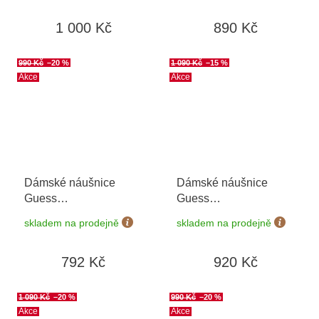
1 000 Kč
890 Kč
990 Kč
–20 %
1 090 Kč
–15 %
Akce
Akce
Dámské náušnice
Dámské náušnice
Guess
Guess
JUBE05225JWYGT/U
JUBE04135JWYGWHT/U
skladem na prodejně
skladem na prodejně
792 Kč
920 Kč
1 090 Kč
–20 %
990 Kč
–20 %
Akce
Akce