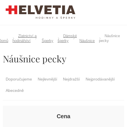
Přejít
na
obsah
Zlatnictví a
Dámské
Náušnice
Domů
hodinářství
Šperky
šperky
Náušnice
pecky
Náušnice pecky
Ř
a
Doporučujeme
Nejlevnější
Nejdražší
Nejprodávanější
z
e
Abecedně
n
í
p
r
Cena
o