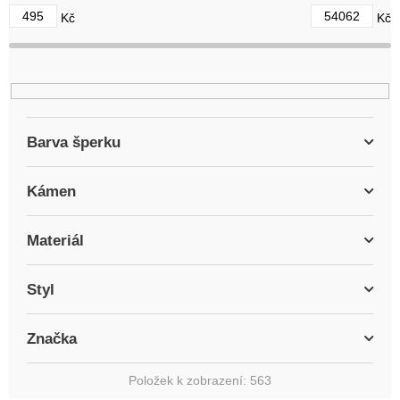
d
495
54062
Kč
Kč
u
k
t
ů
Barva šperku
Kámen
Materiál
Styl
Značka
Položek k zobrazení:
563