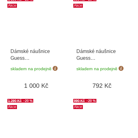
Akce
Akce
Dámské náušnice
Dámské náušnice
Guess
Guess
JUBE04609JWYGT/U
JUBE04035JWYGT/U
skladem na prodejně
skladem na prodejně
1 000 Kč
792 Kč
1 290 Kč
–20 %
990 Kč
–20 %
Akce
Akce