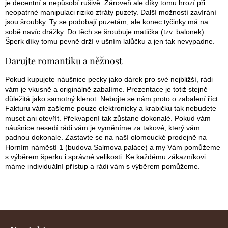
u
je decentní a nepůsobí rušivě. Zároveň ale díky tomu hrozí při
neopatrné manipulaci riziko ztráty puzety. Další možností zavírání
jsou šroubky. Ty se podobají puzetám, ale konec tyčinky má na
sobě navíc drážky. Do těch se šroubuje matička (tzv. balonek).
Šperk díky tomu pevně drží v ušním lalůčku a jen tak nevypadne.
Darujte romantiku a něžnost
Pokud kupujete náušnice pecky jako dárek pro své nejbližší, rádi
vám je vkusně a originálně zabalíme. Prezentace je totiž stejně
důležitá jako samotný klenot. Nebojte se nám proto o zabalení říct.
Fakturu vám zašleme pouze elektronicky a krabičku tak nebudete
muset ani otevřít. Překvapení tak zůstane dokonalé. Pokud vám
náušnice nesedí rádi vám je vyměníme za takové, který vám
padnou dokonale. Zastavte se na naší olomoucké prodejně na
Horním náměstí 1 (budova Salmova paláce) a my Vám pomůžeme
s výběrem šperku i správné velikosti. Ke každému zákazníkovi
máme individuální přístup a rádi vám s výběrem pomůžeme.
Z
á