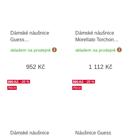
Dámské náušnice
Dámské náušnice
Guess
Morellato Torchon
JUBE04084JWYGBKT/U
SAWZ11
skladem na prodejně
skladem na prodejně
952 Kč
1 112 Kč
990 Kč
–20 %
990 Kč
–20 %
Akce
Akce
Dámské náušnice
Náušnice Guess