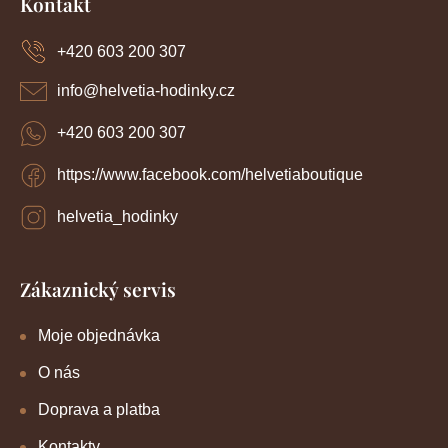
Kontakt
p
a
+420 603 200 307
t
í
info
@
helvetia-hodinky.cz
+420 603 200 307
https://www.facebook.com/helvetiaboutique
helvetia_hodinky
Zákaznický servis
Moje objednávka
O nás
Doprava a platba
Kontakty