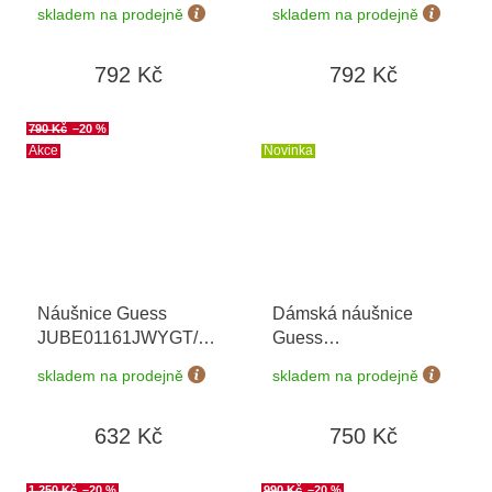
JUBE04504JWYGT/U
JUBE05108JWRHT/U
skladem na prodejně
skladem na prodejně
792 Kč
792 Kč
790 Kč
–20 %
Akce
Novinka
Náušnice Guess
Dámská náušnice
JUBE01161JWYGT/U
Guess
+ možnost výměny do
JUBE06258JWYGT/U
skladem na prodejně
skladem na prodejně
90 dní
+ možnost výměny do
90 dní
632 Kč
750 Kč
1 250 Kč
–20 %
990 Kč
–20 %