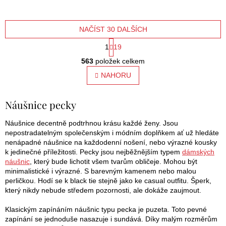
NAČÍST 30 DALŠÍCH
S
1
19
O
t
563
položek celkem
v
l
NAHORU
r
á
á
d
Náušnice pecky
a
n
c
í
Náušnice decentně podtrhnou krásu každé ženy. Jsou
k
p
nepostradatelným společenským i módním doplňkem ať už hledáte
o
r
nenápadné náušnice na každodenní nošení, nebo výrazné kousky
v
k jedinečné příležitosti. Pecky jsou nejběžnějším typem
dámských
v
k
náušnic
, který bude lichotit všem tvarům obličeje. Mohou být
y
minimalistické i výrazné. S barevným kamenem nebo malou
á
v
perličkou. Hodí se k black tie stejně jako ke casual outfitu. Šperk,
n
ý
který nikdy nebude středem pozornosti, ale dokáže zaujmout.
p
í
i
Klasickým zapínáním náušnic typu pecka je puzeta. Toto pevné
s
zapínání se jednoduše nasazuje i sundává. Díky malým rozměrům