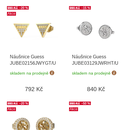
V
990 Kč
–20 %
990 Kč
–15 %
ý
Akce
p
i
s
p
r
o
Náušnice Guess
Náušnice Guess
d
JUBE02156JWYGT/U
JUBE03129JWRHT/U
u
k
skladem na prodejně
skladem na prodejně
t
ů
792 Kč
840 Kč
990 Kč
–20 %
990 Kč
–50 %
Akce
Akce