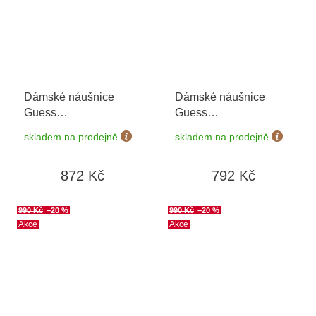
Dámské náušnice
Dámské náušnice
Guess
Guess
JUBE04458JWRHT/U
JUBE05024JWRHT/U
skladem na prodejně
skladem na prodejně
872 Kč
792 Kč
990 Kč
–20 %
990 Kč
–20 %
Akce
Akce