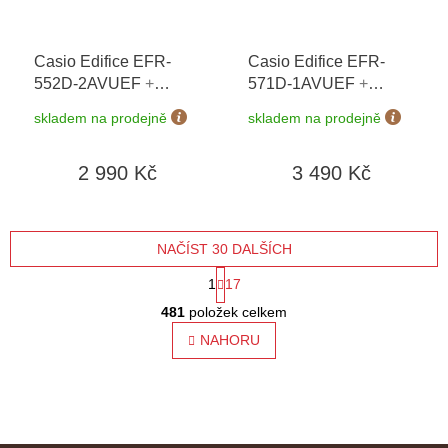
Casio Edifice EFR-
Casio Edifice EFR-
552D-2AVUEF
+
571D-1AVUEF
+
možnost výměny do 90
možnost výměny do 90
skladem na prodejně
skladem na prodejně
dní + doprava zdarma
dní + doprava zdarma
2 990 Kč
3 490 Kč
NAČÍST 30 DALŠÍCH
S
1
17
O
t
481
položek celkem
v
l
NAHORU
r
á
á
d
a
n
c
í
k