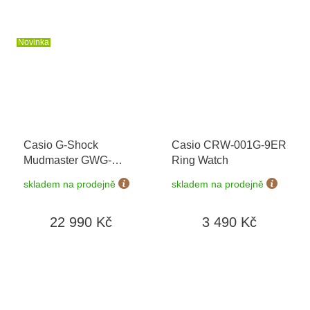
Novinka
Casio G-Shock
Casio CRW-001G-9ER
Mudmaster GWG-
Ring Watch
B1000MG-1A9ER
+
skladem na prodejně
skladem na prodejně
možnost výměny do 90
dní + doprava zdarma
22 990 Kč
3 490 Kč