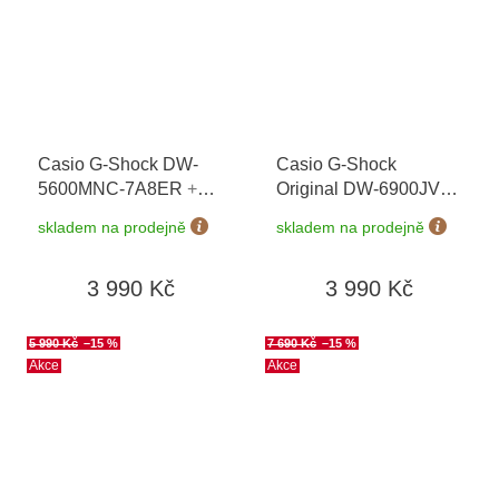
Casio G-Shock DW-
Casio G-Shock
5600MNC-7A8ER
+
Original DW-6900JV-
možnost výměny do 90
1ER Origami
+
skladem na prodejně
skladem na prodejně
dní + doprava zdarma
možnost výměny do 90
dní + doprava zdarma
3 990 Kč
3 990 Kč
5 990 Kč
–15 %
7 690 Kč
–15 %
Akce
Akce