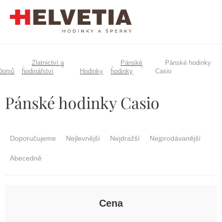
Přejít
na
obsah
Zlatnictví a
Pánské
Pánské hodinky
Domů
hodinářství
Hodinky
hodinky
Casio
Pánské hodinky Casio
Ř
a
Doporučujeme
Nejlevnější
Nejdražší
Nejprodávanější
z
e
Abecedně
n
í
p
r
Cena
o