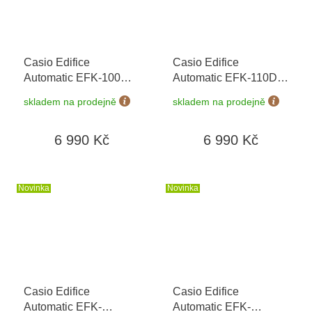
Casio Edifice
Casio Edifice
Automatic EFK-100D-
Automatic EFK-110D-
3AER
+ možnost
1AER
+ možnost
skladem na prodejně
skladem na prodejně
výměny do 90 dní +
výměny do 90 dní +
doprava zdarma
doprava zdarma
6 990 Kč
6 990 Kč
Novinka
Novinka
Casio Edifice
Casio Edifice
Automatic EFK-
Automatic EFK-