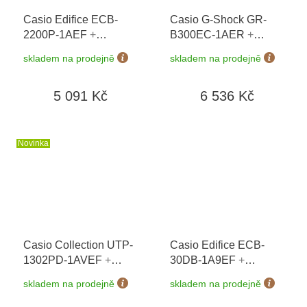
Casio Edifice ECB-
Casio G-Shock GR-
2200P-1AEF
+
B300EC-1AER
+
možnost výměny do 90
možnost výměny do 90
skladem na prodejně
skladem na prodejně
dní + doprava zdarma
dní + doprava zdarma
5 091 Kč
6 536 Kč
Novinka
Casio Collection UTP-
Casio Edifice ECB-
1302PD-1AVEF
+
30DB-1A9EF
+
možnost výměny do 90
možnost výměny do 90
skladem na prodejně
skladem na prodejně
dní + doprava zdarma
dní + doprava zdarma