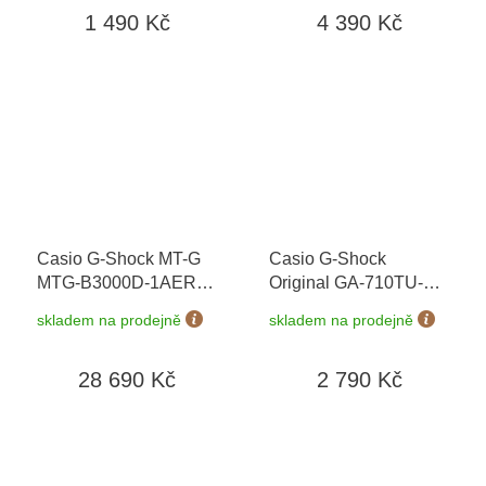
1 490 Kč
4 390 Kč
Casio G-Shock MT-G
Casio G-Shock
MTG-B3000D-1AER
+
Original GA-710TU-
možnost výměny do 90
1A3ER
+ možnost
skladem na prodejně
skladem na prodejně
dní + doprava zdarma
výměny do 90 dní +
doprava zdarma
28 690 Kč
2 790 Kč