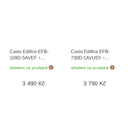
Casio Edifice EFB-
Casio Edifice EFB-
109D-5AVEF
+
730D-1AVUEF
+
možnost výměny do 90
možnost výměny do 90
skladem na prodejně
skladem na prodejně
dní + doprava zdarma
dní + doprava zdarma
3 490 Kč
3 790 Kč