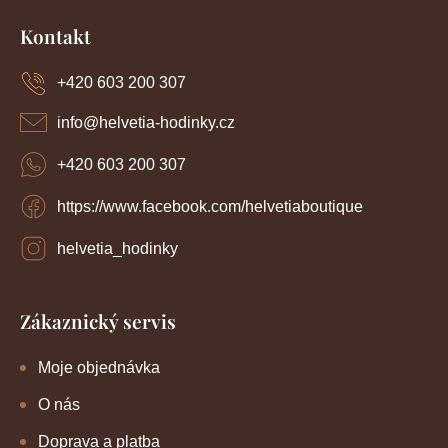
Z
p
o
r
á
Kontakt
v
p
v
k
a
y
+420 603 200 307
á
t
v
í
n
ý
info
@
helvetia-hodinky.cz
p
í
i
+420 603 200 307
s
u
https://www.facebook.com/helvetiaboutique
helvetia_hodinky
Zákaznický servis
Moje objednávka
O nás
Doprava a platba