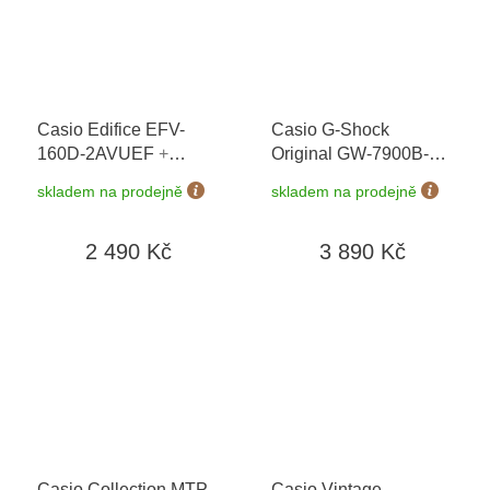
Casio Edifice EFV-
Casio G-Shock
160D-2AVUEF
+
Original GW-7900B-
možnost výměny do 90
1ER
+ možnost
skladem na prodejně
skladem na prodejně
dní + doprava zdarma
výměny do 90 dní +
doprava zdarma
2 490 Kč
3 890 Kč
Casio Collection MTP-
Casio Vintage