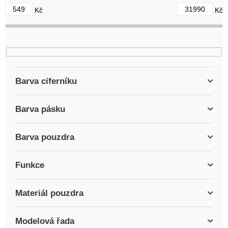
d
549
31990
Kč
Kč
u
k
t
ů
Barva ciferníku
Barva pásku
Barva pouzdra
Funkce
Materiál pouzdra
Modelová řada