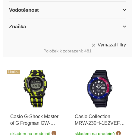
Vodotěsnost
Značka
Vymazat filtry
Položek k zobrazení:
481
V
ý
Limitka
p
i
s
p
r
o
Casio G-Shock Master
Casio Collection
d
of G Frogman GW-
MRW-230H-1E2VEF
+
u
8200TPF-1ER Three-
možnost výměny do 90
k
skladem na prodejně
skladem na prodejně