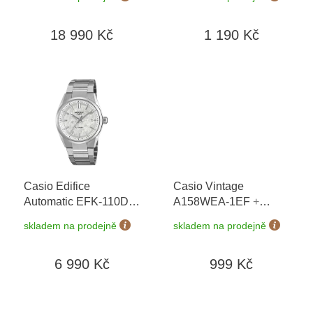
striped Poison Frog
dní + doprava zdarma
t
Limited Edition
+
ů
18 990 Kč
1 190 Kč
možnost výměny do 90
dní + doprava zdarma
Casio Edifice
Casio Vintage
Automatic EFK-110D-
A158WEA-1EF
+
7AER
+ možnost
možnost výměny do 90
skladem na prodejně
skladem na prodejně
výměny do 90 dní +
dní
doprava zdarma
6 990 Kč
999 Kč