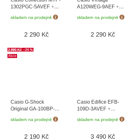
1302PGC-5AVEF
+
A120WEG-9AEF
+
možnost výměny do 90
možnost výměny do 90
skladem na prodejně
skladem na prodejně
dní + doprava zdarma
dní + doprava zdarma
2 290 Kč
2 290 Kč
2 890 Kč
–24 %
Akce
Casio G-Shock
Casio Edifice EFB-
Original GA-100BP-
109D-3AVEF
+
1AER Blue Paisley
možnost výměny do 90
skladem na prodejně
skladem na prodejně
Series
+ možnost
dní + doprava zdarma
výměny do 90 dní +
2 190 Kč
3 490 Kč
doprava zdarma