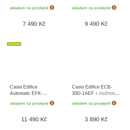
200CD-1AER
+
200DG-5AER
+
skladem na prodejně
skladem na prodejně
možnost výměny do 90
možnost výměny do 90
dní + doprava zdarma
dní + doprava zdarma
7 490 Kč
9 490 Kč
Novinka
Casio Edifice
Casio Edifice ECB-
Automatic EFK-
30D-1AEF
+ možnost
200XPB-1AER
+
výměny do 90 dní +
skladem na prodejně
skladem na prodejně
možnost výměny do 90
doprava zdarma
dní + doprava zdarma
11 490 Kč
3 890 Kč