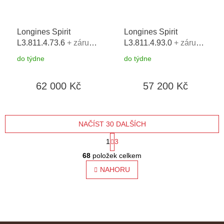
Longines Spirit
Longines Spirit
L3.811.4.73.6
+ záruka
L3.811.4.93.0
+ záruka
5 let + možnost výměny
5 let + možnost výměny
do týdne
do týdne
do 90 dní
do 90 dní
62 000 Kč
57 200 Kč
NAČÍST 30 DALŠÍCH
S
1
3
O
t
68
položek celkem
v
l
NAHORU
r
á
á
d
a
n
c
í
k