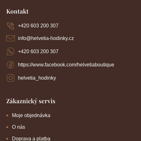
Z
p
o
r
á
Kontakt
v
p
v
k
a
y
+420 603 200 307
á
t
v
í
n
ý
info
@
helvetia-hodinky.cz
p
í
i
+420 603 200 307
s
u
https://www.facebook.com/helvetiaboutique
helvetia_hodinky
Zákaznický servis
Moje objednávka
O nás
Doprava a platba