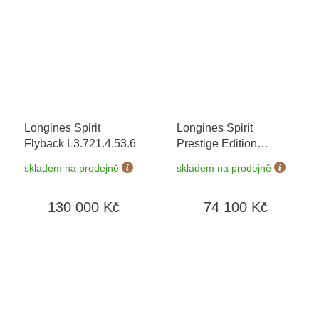
Longines Spirit
Longines Spirit
Flyback L3.721.4.53.6
Prestige Edition
L3.811.4.93.9 +
skladem na prodejně
skladem na prodejně
náhradní řemínky
+
záruka 5 let + možnost
130 000 Kč
74 100 Kč
výměny do 90 dní