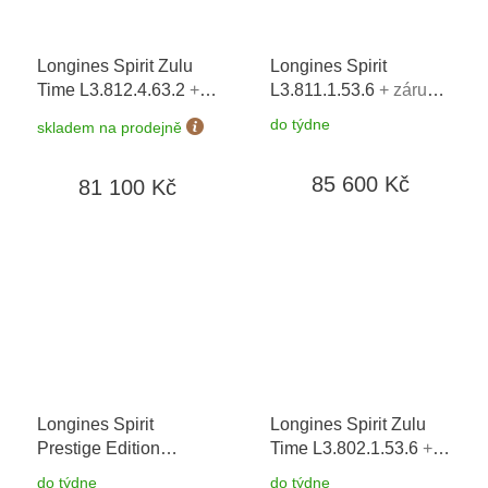
Longines Spirit Zulu
Longines Spirit
Time L3.812.4.63.2
+
L3.811.1.53.6
+ záruka
záruka 5 let + možnost
5 let + možnost výměny
do týdne
skladem na prodejně
výměny do 90 dní
do 90 dní
85 600 Kč
81 100 Kč
Longines Spirit
Longines Spirit Zulu
Prestige Edition
Time L3.802.1.53.6
+
L3.810.4.53.9 +
záruka 5 let + možnost
do týdne
do týdne