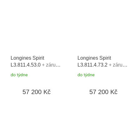
Longines Spirit
Longines Spirit
L3.811.4.53.0
+ záruka
L3.811.4.73.2
+ záruka
5 let + možnost výměny
5 let + možnost výměny
do týdne
do týdne
do 90 dní
do 90 dní
57 200 Kč
57 200 Kč