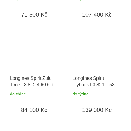
náhradní řemínky
+
výměny do 90 dní
záruka 5 let + možnost
71 500 Kč
107 400 Kč
výměny do 90 dní
Longines Spirit Zulu
Longines Spirit
Time L3.812.4.60.6
+
Flyback L3.821.1.53.6
záruka 5 let + možnost
+ záruka 5 let +
do týdne
do týdne
výměny do 90 dní
možnost výměny do 90
dní
84 100 Kč
139 000 Kč