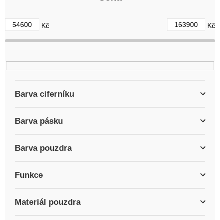
o
d
54600
163900
Kč
Kč
u
k
t
ů
Barva ciferníku
Barva pásku
Barva pouzdra
Funkce
Materiál pouzdra