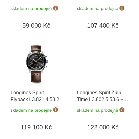
L3.803.5.53.6 +
k
skladem na prodejně
skladem na prodejně
náhradní řemínek
+
t
záruka 5 let + možnost
ů
59 000 Kč
107 400 Kč
výměny do 90 dní
Longines Spirit
Longines Spirit Zulu
Flyback L3.821.4.53.2
Time L3.802.5.53.6
+
záruka 5 let + možnost
skladem na prodejně
skladem na prodejně
výměny do 90 dní
119 100 Kč
122 000 Kč