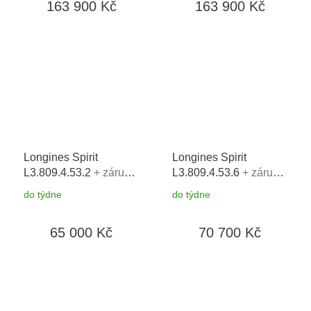
163 900 Kč
163 900 Kč
Longines Spirit
Longines Spirit
L3.809.4.53.2
+ záruka
L3.809.4.53.6
+ záruka
5 let + možnost výměny
5 let + možnost výměny
do týdne
do týdne
do 90 dní
do 90 dní
65 000 Kč
70 700 Kč