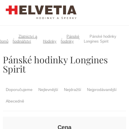
Přejít
na
obsah
Zlatnictví a
Pánské
Pánské hodinky
Domů
hodinářství
Hodinky
hodinky
Longines Spirit
Pánské hodinky Longines
Spirit
Ř
a
Doporučujeme
Nejlevnější
Nejdražší
Nejprodávanější
z
e
Abecedně
n
í
p
r
Cena