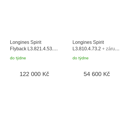
Longines Spirit
Longines Spirit
Flyback L3.821.4.53.6
L3.810.4.73.2
+ záruka
+ záruka 5 let +
5 let + možnost výměny
do týdne
do týdne
možnost výměny do 90
do 90 dní
dní
122 000 Kč
54 600 Kč