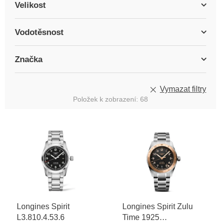
Velikost
Vodotěsnost
Značka
Vymazat filtry
Položek k zobrazení:
68
V
ý
p
i
s
p
r
o
Longines Spirit
Longines Spirit Zulu
d
L3.810.4.53.6
Time 1925
u