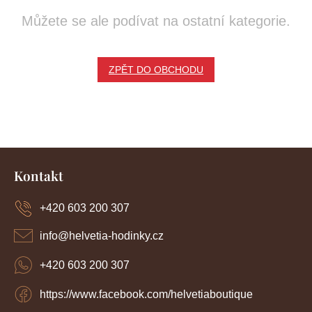
Můžete se ale podívat na ostatní kategorie.
ZPĚT DO OBCHODU
Z
á
Kontakt
p
a
+420 603 200 307
t
í
info
@
helvetia-hodinky.cz
+420 603 200 307
https://www.facebook.com/helvetiaboutique