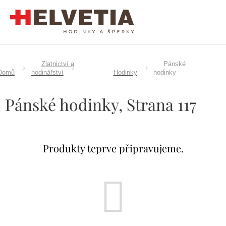
Přejít
na
obsah
Zlatnictví a
Pánské
Domů
hodinářství
Hodinky
hodinky
Pánské hodinky
, Strana 117
Produkty teprve připravujeme.