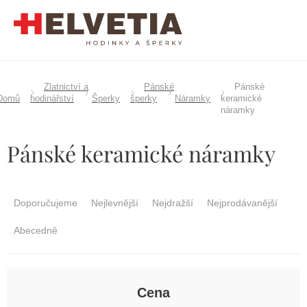
Přejít
na
obsah
Zlatnictví a
Pánské
Pánské
Domů
hodinářství
Šperky
šperky
Náramky
keramické
náramky
Pánské keramické náramky
Ř
a
Doporučujeme
Nejlevnější
Nejdražší
Nejprodávanější
z
e
Abecedně
n
í
p
r
Cena
o