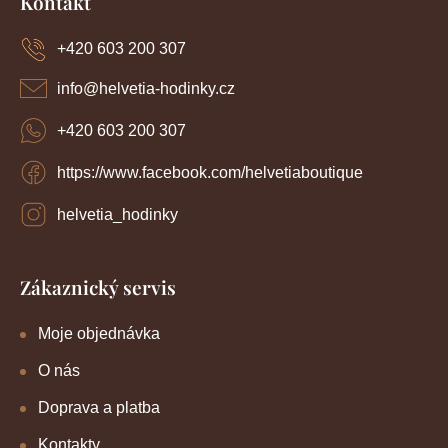
Kontakt
í
p
p
a
r
+420 603 200 307
t
v
í
k
info
@
helvetia-hodinky.cz
y
v
+420 603 200 307
ý
p
https://www.facebook.com/helvetiaboutique
i
s
u
helvetia_hodinky
Zákaznický servis
Moje objednávka
O nás
Doprava a platba
Kontakty