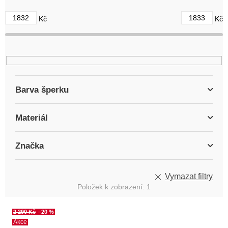
d
1832
1833
Kč
Kč
u
k
t
ů
Barva šperku
Materiál
Značka
Vymazat filtry
Položek k zobrazení:
1
V
2 290 Kč
–20 %
ý
Akce