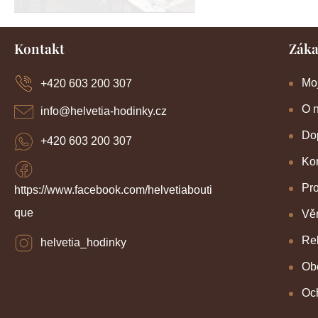
Z
Kontakt
Záka
á
p
a
Mo
+420 603 200 307
t
í
O 
info
@
helvetia-hodinky.cz
Dop
+420 603 200 307
Kon
Pr
https://www.facebook.com/helvetiabouti
que
Věr
Re
helvetia_hodinky
Ob
Oc