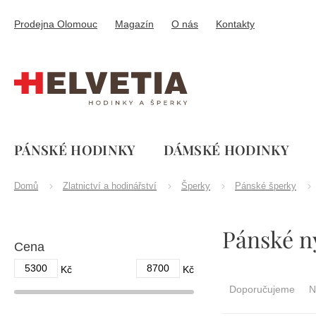
Přejít
na
Prodejna Olomouc
Magazín
O nás
Kontakty
obsah
PÁNSKÉ HODINKY
DÁMSKÉ HODINKY
Domů
Zlatnictví a hodinářství
Šperky
Pánské šperky
P
Pánské n
o
Cena
s
t
5300
8700
Ř
Kč
Kč
r
a
Doporučujeme
N
a
z
n