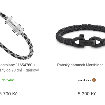
ontblanc 11654760
+
Pánský náramek Montblanc
ny do 90 dní + dárkový
 v hodnotě 500Kč
do týdne
na dotaz
8 700 Kč
5 300 Kč