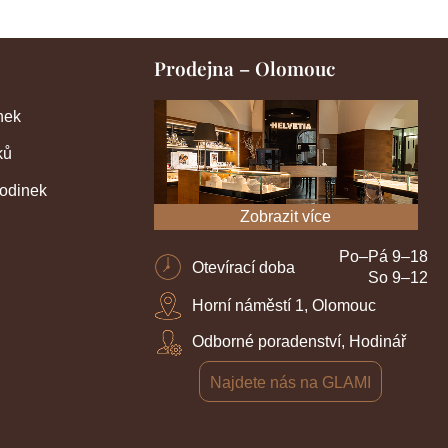
Prodejna – Olomouc
nek
ků
hodinek
Zobrazit více
Po–Pá 9–18
Otevírací doba
So 9–12
Horní náměstí 1, Olomouc
Odborné poradenství, Hodinář
Najdete nás na GLAMI