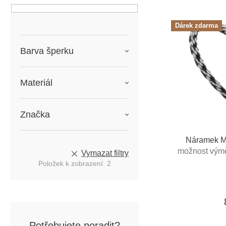
e
n
n
V
í
í
ý
Dárek zdarma
p
p
p
a
r
i
Barva šperku
n
o
s
e
d
p
l
u
r
Materiál
k
o
t
d
ů
u
Značka
k
t
Náramek M
ů
možnost výmě
Vymazat filtry
poukaz
Položek k zobrazení:
2
Potřebujete poradit?