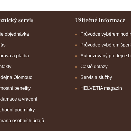
znický servis
Užitečné informace
je objednávka
Průvodce výběrem hodi
nás
Průvodce výběrem šper
rava a platba
Autorizovaný prodejce 
takty
Časté dotazy
odejna Olomouc
Servis a služby
nostní benefity
HELVETIA magazín
klamace a vrácení
chodní podmínky
hrana osobních údajů