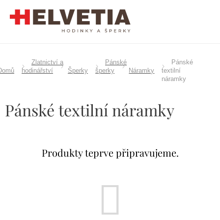
Přejít
na
obsah
Zlatnictví a
Pánské
Pánské
Domů
hodinářství
Šperky
šperky
Náramky
textilní
náramky
Pánské textilní náramky
Produkty teprve připravujeme.