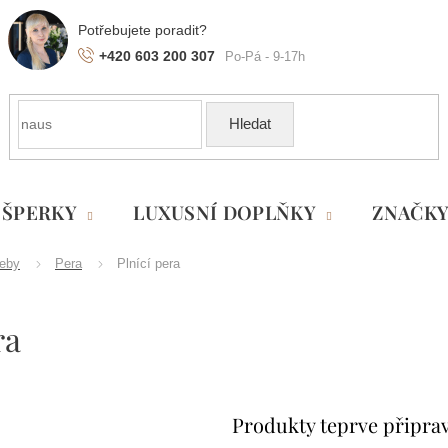
+420 603 200 307
Hledat
ŠPERKY
LUXUSNÍ DOPLŇKY
ZNAČK
řeby
Pera
Plnící pera
ra
Produkty teprve připra