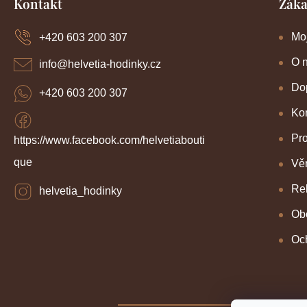
Kontakt
Záka
á
p
a
Mo
+420 603 200 307
t
í
O 
info
@
helvetia-hodinky.cz
Dop
+420 603 200 307
Kon
Pr
https://www.facebook.com/helvetiabouti
que
Věr
Re
helvetia_hodinky
Ob
Oc