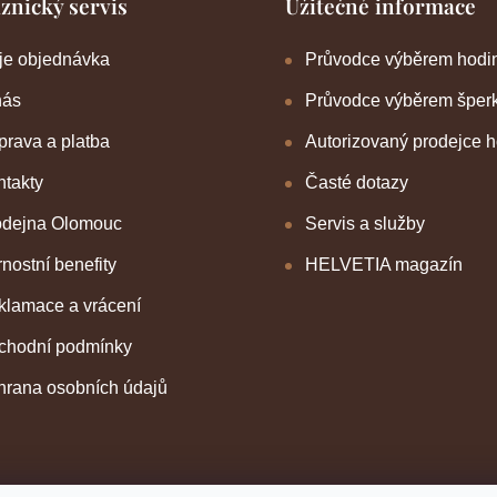
znický servis
Užitečné informace
je objednávka
Průvodce výběrem hodi
nás
Průvodce výběrem šper
rava a platba
Autorizovaný prodejce 
takty
Časté dotazy
odejna Olomouc
Servis a služby
nostní benefity
HELVETIA magazín
klamace a vrácení
chodní podmínky
hrana osobních údajů