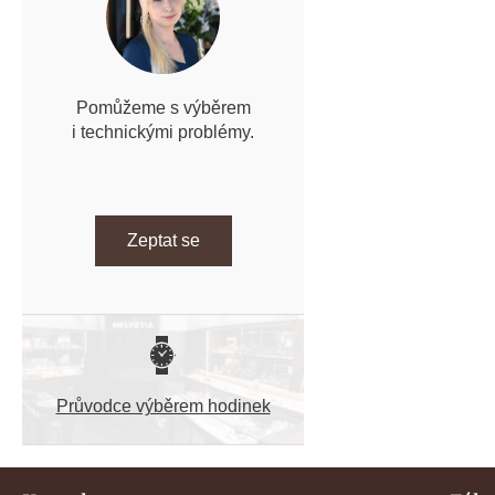
Pomůžeme s výběrem
i technickými problémy.
Zeptat se
Průvodce výběrem hodinek
Z