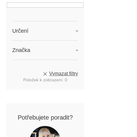
n
í
p
a
Určení
n
e
l
Značka
Vymazat filtry
Položek k zobrazení:
0
Potřebujete poradit?