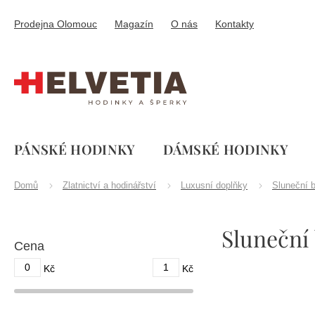
Přejít
na
Prodejna Olomouc
Magazín
O nás
Kontakty
obsah
PÁNSKÉ HODINKY
DÁMSKÉ HODINKY
Domů
Zlatnictví a hodinářství
Luxusní doplňky
Sluneční b
P
Sluneční
o
Cena
s
t
0
1
Kč
Kč
r
a
n