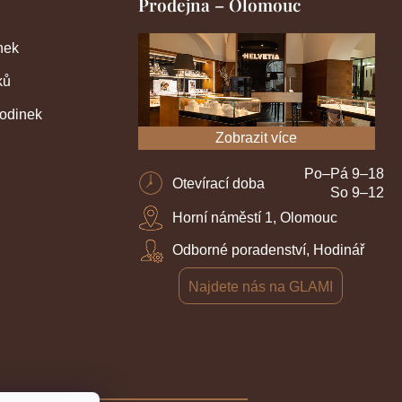
Prodejna – Olomouc
nek
ků
hodinek
Zobrazit více
Po–Pá 9–18
Otevírací doba
So 9–12
Horní náměstí 1, Olomouc
Odborné poradenství, Hodinář
Najdete nás na GLAMI