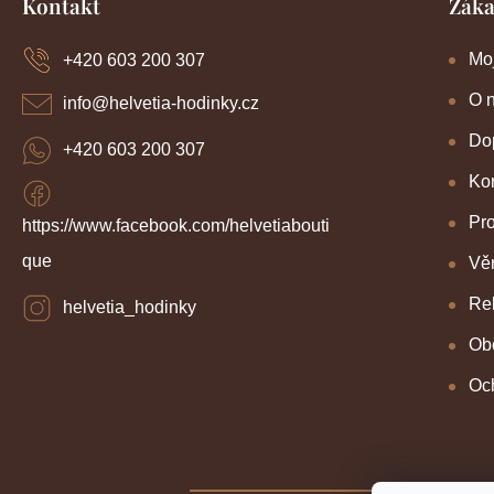
Kontakt
Záka
á
p
a
Mo
+420 603 200 307
t
í
O 
info
@
helvetia-hodinky.cz
Dop
+420 603 200 307
Kon
Pr
https://www.facebook.com/helvetiabouti
que
Věr
Re
helvetia_hodinky
Ob
Oc