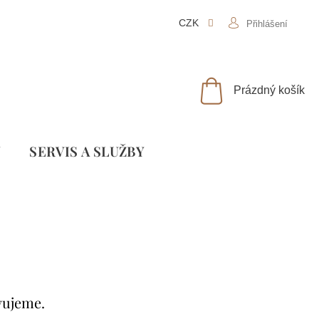
CZK
Přihlášení
NÁKUPNÍ
Prázdný košík
KOŠÍK
Y
SLUŽBY
vujeme.