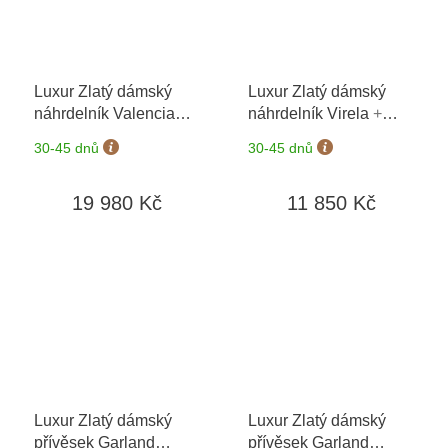
Luxur Zlatý dámský
Luxur Zlatý dámský
náhrdelník Valencia
náhrdelník Virela
+
3844182
+ možnost
možnost výměny do 90
30-45 dnů
30-45 dnů
výměny do 90 dní
dní
19 980 Kč
11 850 Kč
Luxur Zlatý dámský
Luxur Zlatý dámský
přívěsek Garland
přívěsek Garland