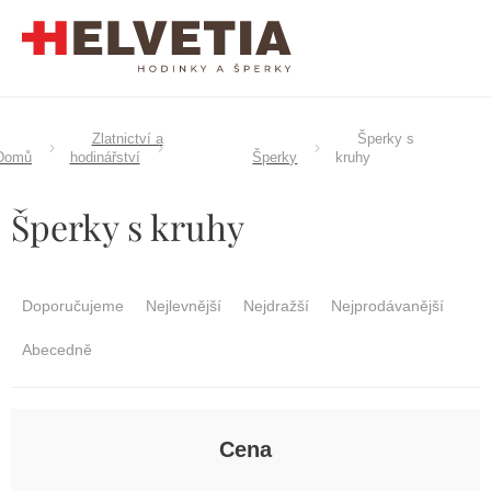
Přejít
na
obsah
Zlatnictví a
Šperky s
Domů
hodinářství
Šperky
kruhy
Šperky s kruhy
Ř
a
Doporučujeme
Nejlevnější
Nejdražší
Nejprodávanější
z
e
Abecedně
n
í
p
r
Cena
o