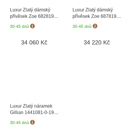
Luxur Zlatý dámský
Luxur Zlatý dámský
přívěsek Zoe 6828194
přívěsek Zoe 6878194
+ možnost výměny do
+ možnost výměny do
30-45 dnů
30-45 dnů
90 dní
90 dní
34 060 Kč
34 220 Kč
Luxur Zlatý náramek
Gillian 1441081-0-19-0
+ možnost výměny do
30-45 dnů
90 dní