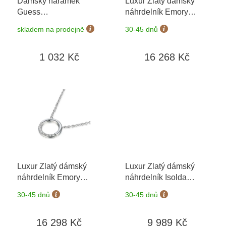
Dámský náramek
Luxur Zlatý dámský
d
Guess
náhrdelník Emory
u
JUBB03399JWRHS
3840090-5-45-99
+
k
skladem na prodejně
30-45 dnů
možnost výměny do 90
t
dní
ů
1 032 Kč
16 268 Kč
Luxur Zlatý dámský
Luxur Zlatý dámský
náhrdelník Emory
náhrdelník Isolda
3890090-0-45-99
+
1451239
+ možnost
30-45 dnů
30-45 dnů
možnost výměny do 90
výměny do 90 dní
dní
16 298 Kč
9 989 Kč