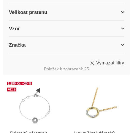
Velikost prstenu
Vzor
Značka
Vymazat filtry
Položek k zobrazení:
25
V
1 290 Kč
–20 %
ý
Akce
p
i
s
p
r
o