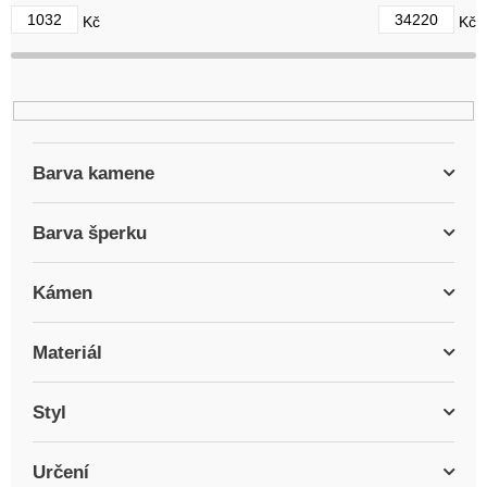
d
1032
34220
Kč
Kč
u
k
t
ů
Barva kamene
Barva šperku
Kámen
Materiál
Styl
Určení