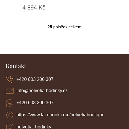
4 894 Kč
25
položek celkem
O
v
l
á
d
Z
a
c
á
Kontakt
í
p
p
a
r
+420 603 200 307
t
v
í
k
info
@
helvetia-hodinky.cz
y
v
+420 603 200 307
ý
p
https://www.facebook.com/helvetiaboutique
i
s
u
helvetia_hodinky