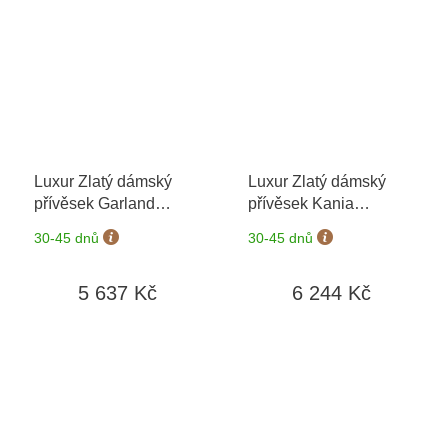
Luxur Zlatý dámský
Luxur Zlatý dámský
přívěsek Garland
přívěsek Kania
6670368-4-0-1
+
1226090
+ možnost
30-45 dnů
30-45 dnů
možnost výměny do 90
výměny do 90 dní
dní
5 637 Kč
6 244 Kč