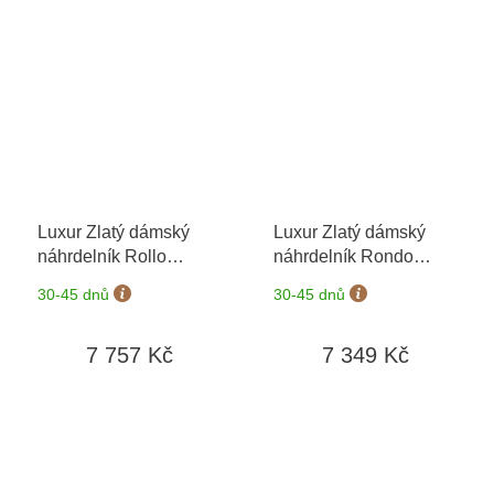
Luxur Zlatý dámský
Luxur Zlatý dámský
náhrdelník Rollo
náhrdelník Rondo
1441230-0-45-0
1441229-0-45-0
+
30-45 dnů
30-45 dnů
možnost výměny do 90
dní
7 757 Kč
7 349 Kč