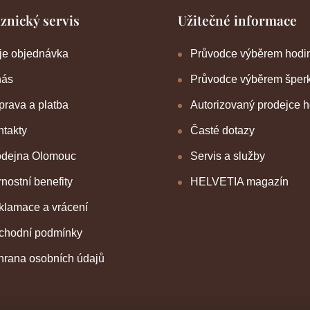
a
znický servis
Užitečné informace
c
í
p
je objednávka
Průvodce výběrem hodi
r
v
nás
Průvodce výběrem šper
k
y
rava a platba
Autorizovaný prodejce 
v
ý
takty
Časté dotazy
p
i
odejna Olomouc
Servis a služby
s
u
nostní benefity
HELVETIA magazín
klamace a vrácení
chodní podmínky
hrana osobních údajů