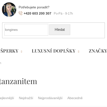
+420 603 200 307
Hledat
ŠPERKY
LUXUSNÍ DOPLŇKY
ZNAČK
m
 tanzanitem
ejlevnější
Nejdražší
Nejprodávanější
Abecedně