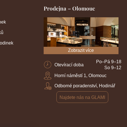
Prodejna – Olomouc
nek
ků
hodinek
Zobrazit více
Po–Pá 9–18
Otevírací doba
So 9–12
Horní náměstí 1, Olomouc
Odborné poradenství, Hodinář
Najdete nás na GLAMI