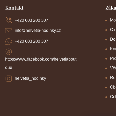
Z
Kontakt
Záka
á
p
a
Mo
+420 603 200 307
t
í
O 
info
@
helvetia-hodinky.cz
Dop
+420 603 200 307
Kon
Pr
https://www.facebook.com/helvetiabouti
que
Věr
Re
helvetia_hodinky
Ob
Oc