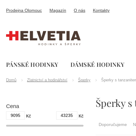
Přejít
na
Prodejna Olomouc
Magazín
O nás
Kontakty
obsah
PÁNSKÉ HODINKY
DÁMSKÉ HODINKY
Domů
Zlatnictví a hodinářství
Šperky
Šperky s tanzanite
P
Šperky s
o
Cena
s
t
9095
43235
Ř
Kč
Kč
r
a
Doporučujeme
N
a
z
n