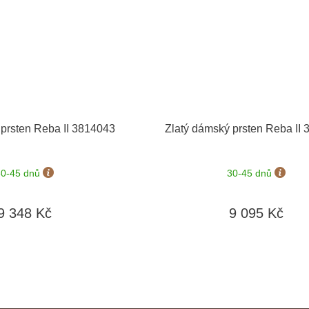
 prsten Reba II 3814043
Zlatý dámský prsten Reba II
30-45 dnů
30-45 dnů
9 348 Kč
9 095 Kč
O
v
l
á
d