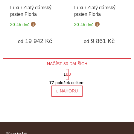
Luxur Zlatý dámský
Luxur Zlatý dámský
prsten Floria
prsten Floria
30-45 dnů
30-45 dnů
19 942 Kč
9 861 Kč
od
od
NAČÍST 30 DALŠÍCH
S
1
3
O
t
77
položek celkem
v
l
NAHORU
r
á
á
d
a
n
c
í
k
Z
p
o
r
á
Kontakt