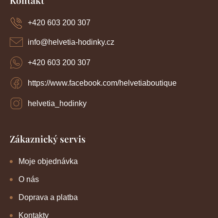
v
p
v
k
a
y
+420 603 200 307
á
t
v
í
n
ý
info
@
helvetia-hodinky.cz
p
í
i
+420 603 200 307
s
u
https://www.facebook.com/helvetiaboutique
helvetia_hodinky
Zákaznický servis
Moje objednávka
O nás
Doprava a platba
Kontakty