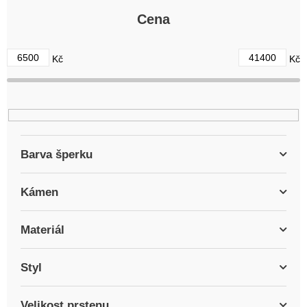
p
r
Cena
o
d
6500
41400
Kč
Kč
u
k
t
ů
Barva šperku
Kámen
Materiál
Styl
Velikost prstenu