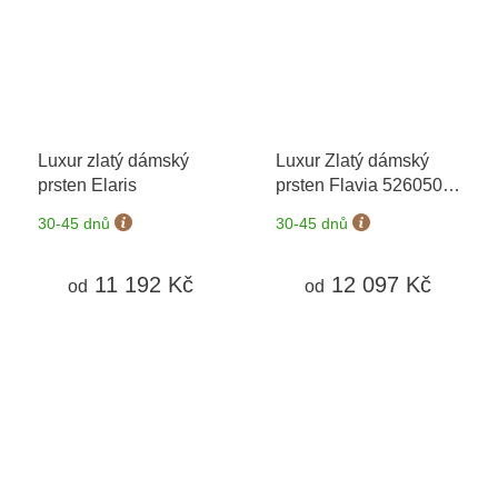
Luxur zlatý dámský
Luxur Zlatý dámský
prsten Elaris
prsten Flavia 5260508
+ možnost výměny do
30-45 dnů
30-45 dnů
90 dní
11 192 Kč
12 097 Kč
od
od