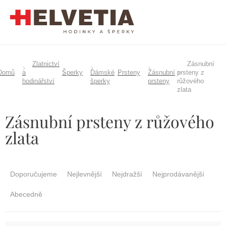
Přejít
na
obsah
Zlatnictví
Zásnubní
Domů
a
Šperky
Dámské
Prsteny
Zásnubní
prsteny z
hodinářství
šperky
prsteny
růžového
zlata
Zásnubní prsteny z růžového
zlata
Ř
a
Doporučujeme
Nejlevnější
Nejdražší
Nejprodávanější
z
e
Abecedně
n
í