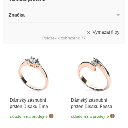
Značka
Vymazat filtry
Položek k zobrazení:
77
V
ý
p
i
s
p
r
o
Dámský zásnubní
Dámský zásnubní
d
prsten Bisaku Ema
prsten Bisaku Fessa
u
k
skladem na prodejně
skladem na prodejně
t
ů