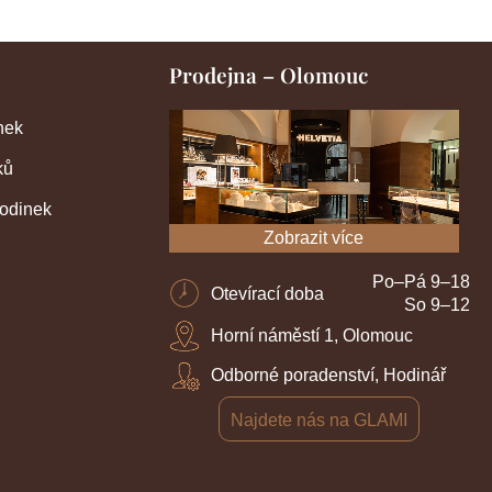
Prodejna – Olomouc
nek
ků
hodinek
Zobrazit více
Po–Pá 9–18
Otevírací doba
So 9–12
Horní náměstí 1, Olomouc
Odborné poradenství, Hodinář
Najdete nás na GLAMI