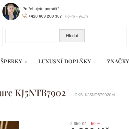
+420 603 200 307
Hledat
ŠPERKY
LUXUSNÍ DOPLŇKY
ZNAČK
ture KJ5NTB7902
CKS_KJ5NTB79020M
2 650 Kč
–50 %