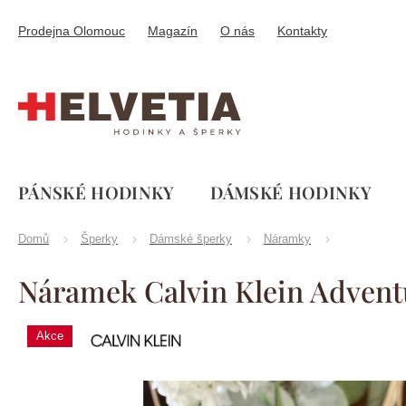
Přejít
na
Prodejna Olomouc
Magazín
O nás
Kontakty
obsah
PÁNSKÉ HODINKY
DÁMSKÉ HODINKY
Domů
Šperky
Dámské šperky
Náramky
Náramek Calvin Klein Adven
Calvin
Akce
Značka:
Klein