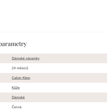
parametry
Dámské náramky
24 měsíců
Calvin Klein
Kůže
Dámské
Černá