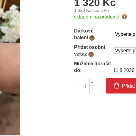
1 320 Kč
1 320 Kč
bez DPH
Měrná
skladem na prodejně
cena:
Dárkové
balení
?
Přidat osobní
vzkaz
?
Můžeme doručit
do:
11.8.2026
Přidat