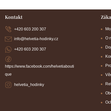
Z
Kontakt
Záka
á
p
a
Mo
+420 603 200 307
t
í
O 
info
@
helvetia-hodinky.cz
Dop
+420 603 200 307
Kon
Pr
https://www.facebook.com/helvetiabouti
que
Věr
Re
helvetia_hodinky
Ob
Oc