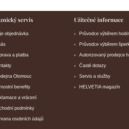
znický servis
Užitečné informace
je objednávka
Průvodce výběrem hodi
nás
Průvodce výběrem šper
rava a platba
Autorizovaný prodejce 
takty
Časté dotazy
odejna Olomouc
Servis a služby
nostní benefity
HELVETIA magazín
klamace a vrácení
chodní podmínky
hrana osobních údajů