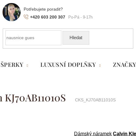
+420 603 200 307
Hledat
ŠPERKY
LUXUSNÍ DOPLŇKY
ZNAČK
n KJ70AB11010S
CKS_KJ70AB11010S
Dámský náramek
Calvin Kle