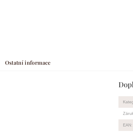
Ostatní informace
Dopl
Kateg
Záru
EAN
: