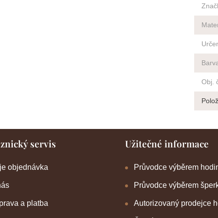
Znač
Mater
Urče
Barv
Obj. 
Polo
znický servis
Užitečné informace
je objednávka
Průvodce výběrem hodi
nás
Průvodce výběrem šper
rava a platba
Autorizovaný prodejce 