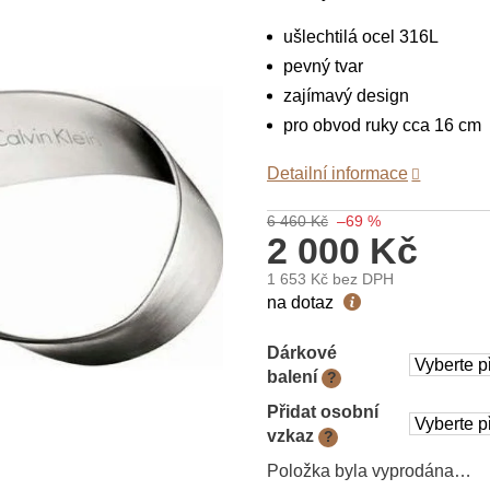
ušlechtilá ocel 316L
pevný tvar
zajímavý design
pro obvod ruky cca 16 cm
Detailní informace
6 460 Kč
–69 %
2 000 Kč
1 653 Kč
bez DPH
Měrná
na dotaz
cena:
Dárkové
balení
?
Přidat osobní
vzkaz
?
Položka byla vyprodána…