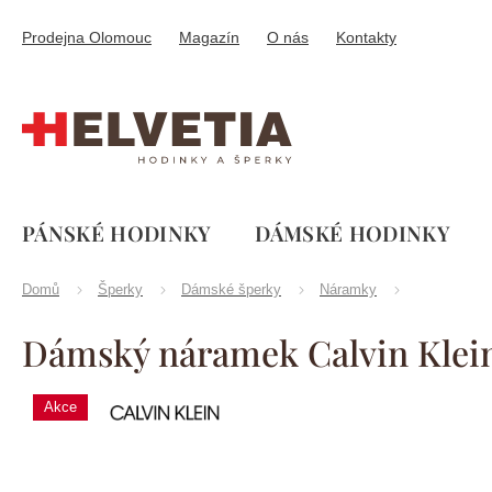
Přejít
na
Prodejna Olomouc
Magazín
O nás
Kontakty
obsah
PÁNSKÉ HODINKY
DÁMSKÉ HODINKY
Domů
Šperky
Dámské šperky
Náramky
Dámský náramek Calvin Klei
Calvin
Akce
Značka:
Klein