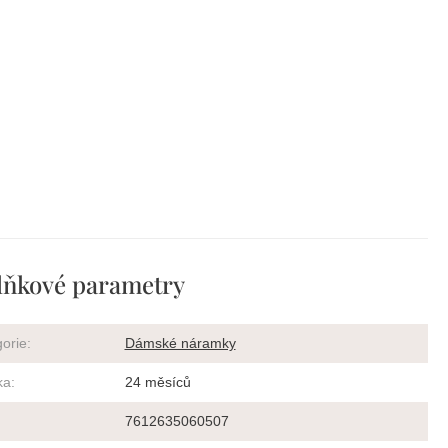
ňkové parametry
orie
:
Dámské náramky
ka
:
24 měsíců
7612635060507