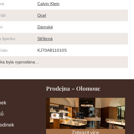
ka
:
Calvin Klein
iál
:
Ocel
ní
:
Dámské
a šperku
:
Stříbrná
číslo
:
KJ70AB11010S
žka byla vyprodána…
Prodejna – Olomouc
nek
ků
hodinek
Zobrazit více