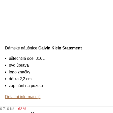
Dámské náušnice
Calvin Klein
Statement
ušlechtilá ocel 316L
pvd
úprava
logo značky
délka 2,2 cm
zapínání na puzetu
Detailní informace
6 710 Kč
–62 %