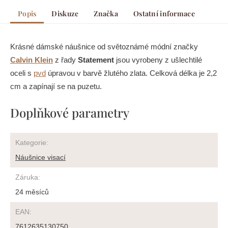
Popis
Diskuze
Značka
Ostatní informace
Krásné dámské náušnice od světoznámé módní značky
Calvin Klein
z řady
Statement
jsou vyrobeny z ušlechtilé
oceli s
pvd
úpravou v barvě žlutého zlata. Celková délka je 2,2
cm a zapínají se na puzetu.
Doplňkové parametry
Kategorie
:
Náušnice visací
Záruka
:
24 měsíců
EAN
:
7612635130750