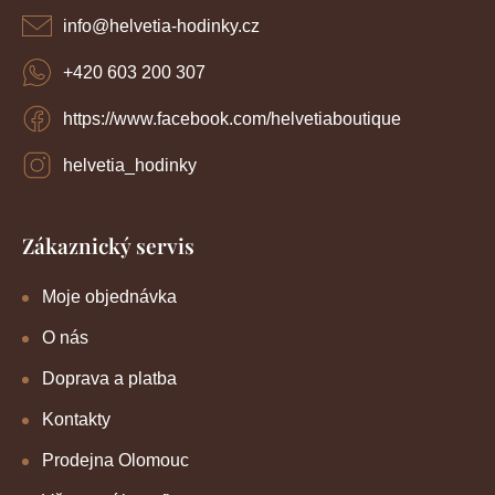
í
info
@
helvetia-hodinky.cz
+420 603 200 307
https://www.facebook.com/helvetiaboutique
helvetia_hodinky
Zákaznický servis
Moje objednávka
O nás
Doprava a platba
Kontakty
Prodejna Olomouc