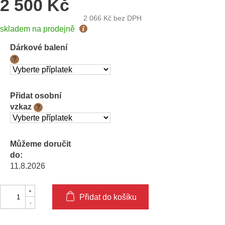
2 500 Kč
2 066 Kč
bez DPH
Měrná
skladem na prodejně
cena:
Dárkové balení
?
Přidat osobní
vzkaz
?
Můžeme doručit
do:
11.8.2026
Přidat do košíku