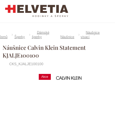
Přejít
na
obsah
Dámské
Náušnice
Domů
Šperky
šperky
Náušnice
visací
Náušnice Calvin Klein Statement
KJALJE100100
CKS_KJALJE100100
Calvin
Akce
Značka:
Klein