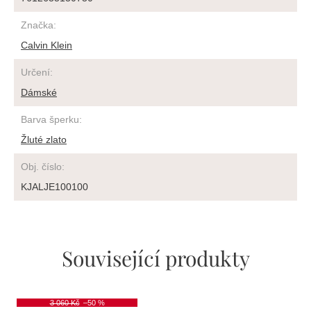
Značka
:
Calvin Klein
Určení
:
Dámské
Barva šperku
:
Žluté zlato
Obj. číslo
:
KJALJE100100
Související produkty
3 060 Kč
–50 %