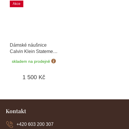
Akce
Dámské náušnice
Calvin Klein Statement
KJALJE140100
skladem na prodejně
1 500 Kč
Z
á
Kontakt
p
a
+420 603 200 307
t