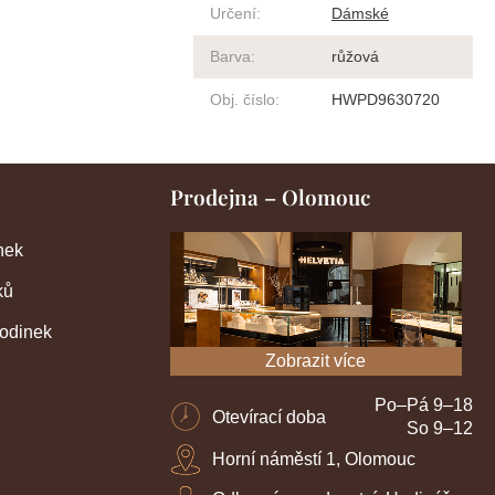
Určení
:
Dámské
Barva
:
růžová
Obj. číslo
:
HWPD9630720
Prodejna – Olomouc
nek
ků
hodinek
Zobrazit více
Po–Pá 9–18
Otevírací doba
So 9–12
Horní náměstí 1, Olomouc