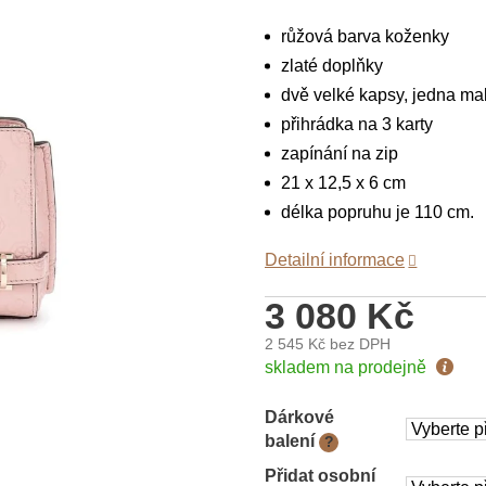
růžová barva koženky
zlaté doplňky
dvě velké kapsy, jedna ma
přihrádka na 3 karty
zapínání na zip
21 x 12,5 x 6 cm
délka popruhu je 110 cm.
Detailní informace
3 080 Kč
2 545 Kč
bez DPH
Měrná
skladem na prodejně
cena:
Dárkové
balení
?
Přidat osobní