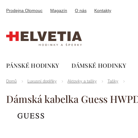
Přejít
na
Prodejna Olomouc
Magazín
O nás
Kontakty
obsah
PÁNSKÉ HODINKY
DÁMSKÉ HODINKY
Domů
Luxusní doplňky
Aktovky a tašky
Tašky
Dámská kabelka Guess HWP
Značka:
Guess