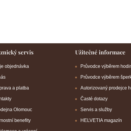
znický servis
Užitečné informace
je objednávka
Průvodce výběrem hodi
nás
Průvodce výběrem šper
rava a platba
Autorizovaný prodejce 
takty
Časté dotazy
odejna Olomouc
Servis a služby
nostní benefity
HELVETIA magazín