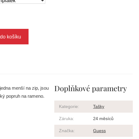
 do košíku
Doplňkové parametry
jedna menší na zip, jsou
tický popruh na rameno.
Kategorie
:
Tašky
Záruka
:
24 měsíců
Značka
:
Guess