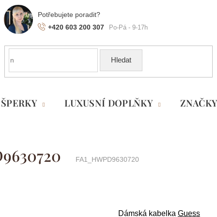
+420 603 200 307
Hledat
ŠPERKY
LUXUSNÍ DOPLŇKY
ZNAČK
D9630720
FA1_HWPD9630720
Dámská kabelka
Guess