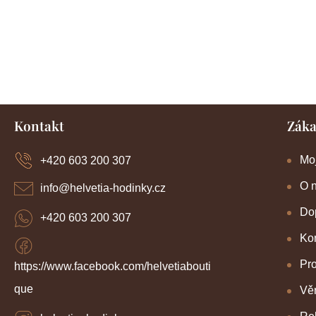
Z
Kontakt
Záka
á
p
a
Mo
+420 603 200 307
t
í
O 
info
@
helvetia-hodinky.cz
Dop
+420 603 200 307
Kon
Pr
https://www.facebook.com/helvetiabouti
que
Věr