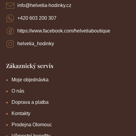
í
info
@
helvetia-hodinky.cz
+420 603 200 307
https://www.facebook.com/helvetiaboutique
helvetia_hodinky
Zákaznický servis
Moje objednávka
O nás
Doprava a platba
Kontakty
Prodejna Olomouc
Věrnostní benefity