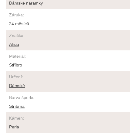
Dámské náramky
Záruka
:
24 měsíců
Značka
:
Alisia
Materiál
:
Stříbro
Určení
:
Dámské
Barva šperku
:
Stříbrná
Kámen
:
Perla