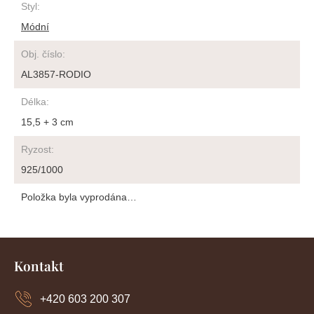
Styl
:
Módní
Obj. číslo
:
AL3857-RODIO
Délka
:
15,5 + 3 cm
Ryzost
:
925/1000
Položka byla vyprodána…
Z
á
Kontakt
p
a
+420 603 200 307
t