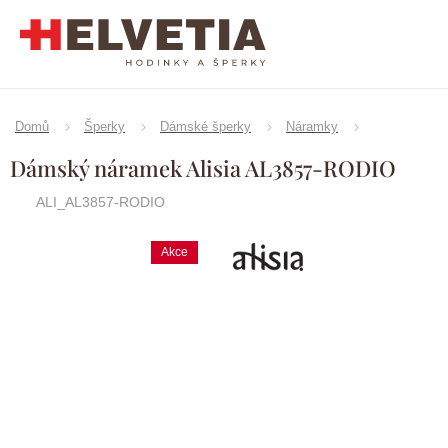
Přejít
na
obsah
Domů
Šperky
Dámské šperky
Náramky
Dámský náramek Alisia AL3857-RODIO
ALI_AL3857-RODIO
Akce
Značka:
Alisia