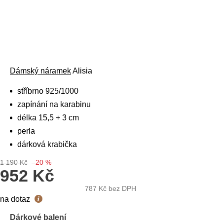
Dámský náramek
Alisia
stříbrno 925/1000
zapínání na karabinu
délka 15,5 + 3 cm
perla
dárková krabička
1 190 Kč
–20 %
952 Kč
787 Kč
bez DPH
Měrná
na dotaz
cena:
Dárkové balení