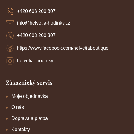
p
a
+420 603 200 307
t
í
info
@
helvetia-hodinky.cz
+420 603 200 307
https://www.facebook.com/helvetiaboutique
helvetia_hodinky
Zákaznický servis
Moje objednávka
O nás
Doprava a platba
Kontakty