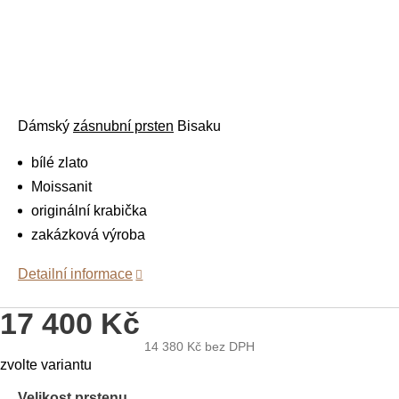
Dámský
zásnubní prsten
Bisaku
bílé zlato
Moissanit
originální krabička
zakázková výroba
Detailní informace
17 400 Kč
14 380 Kč
bez DPH
Měrná
zvolte variantu
cena:
Velikost prstenu