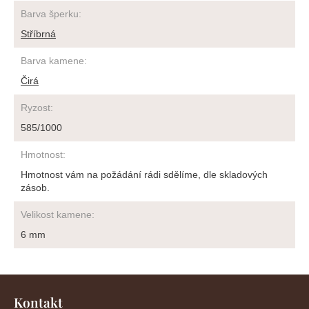
Barva šperku
:
Stříbrná
Barva kamene
:
Čirá
Ryzost
:
585/1000
Hmotnost
:
Hmotnost vám na požádání rádi sdělíme, dle skladových
zásob.
Velikost kamene
:
6 mm
Z
á
Kontakt