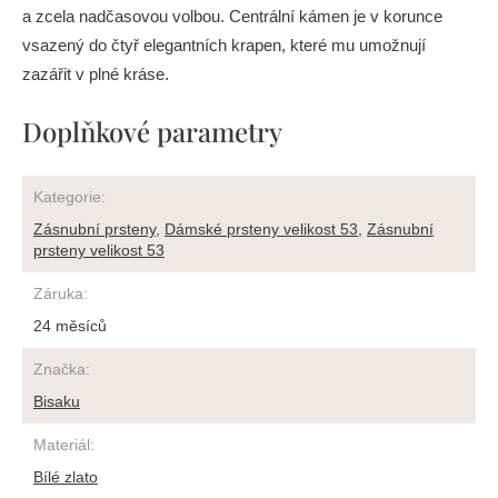
a zcela nadčasovou volbou. Centrální kámen je v korunce
vsazený do čtyř elegantních krapen, které mu umožnují
zazářit v plné kráse.
Doplňkové parametry
Kategorie
:
Zásnubní prsteny
,
Dámské prsteny velikost 53
,
Zásnubní
prsteny velikost 53
Záruka
:
24 měsíců
Značka
:
Bisaku
Materiál
:
Bílé zlato