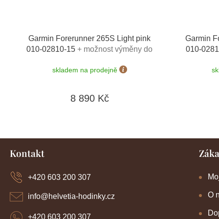
Garmin Forerunner 265S Light pink
Garmin F
010-02810-15
+ možnost výměny do
010-028
90 dní
skladem na prodejně
sk
8 890 Kč
Z
Kontakt
Záka
á
p
a
Mo
+420 603 200 307
t
í
O 
info
@
helvetia-hodinky.cz
Dop
+420 603 200 307