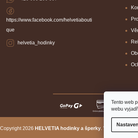
Kon
Pr
https://www.facebook.com/helvetiabouti
que
Věr
Re
helvetia_hodinky
Ob
Oc
Tento web p
webu vyjadřu
Nastaven
Copyright 2026
HELVETIA hodinky a šperky
. Všechna práva