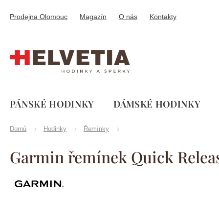
Přejít
na
Prodejna Olomouc
Magazín
O nás
Kontakty
obsah
PÁNSKÉ HODINKY
DÁMSKÉ HODINKY
Domů
Hodinky
Řemínky
Garmin řemínek Quick Release
Značka:
Garmin