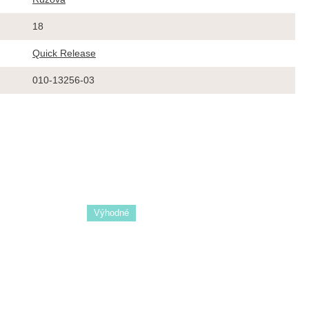
18
Quick Release
010-13256-03
Výhodné