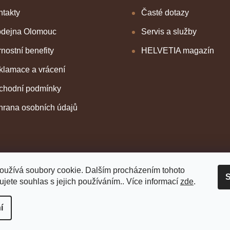
takty
Časté dotazy
odejna Olomouc
Servis a služby
nostní benefity
HELVETIA magazín
klamace a vrácení
chodní podmínky
hrana osobních údajů
oužívá soubory cookie. Dalším procházením tohoto
S
jete souhlas s jejich používáním.. Více informací
zde
.
í
 vyhrazena.