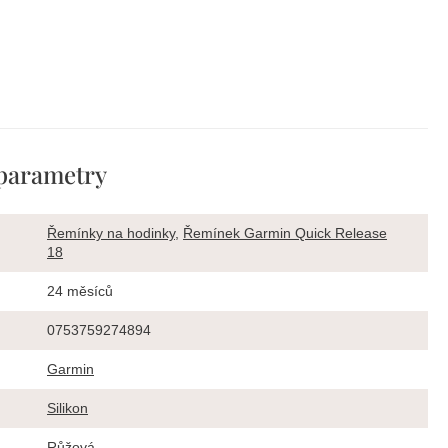
parametry
Řemínky na hodinky
,
Řemínek Garmin Quick Release
18
24 měsíců
0753759274894
Garmin
Silikon
Růžová