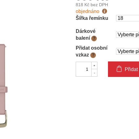
818 Kč
bez DPH
Měrná
objednáno
cena:
Šířka řemínku
Dárkové
balení
?
Přidat osobní
vzkaz
?
Přidat