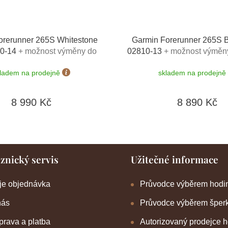
orerunner 265S Whitestone
Garmin Forerunner 265S B
10-14
+ možnost výměny do
02810-13
+ možnost výměny
90 dní
ladem na prodejně
skladem na prodejně
8 990 Kč
8 890 Kč
znický servis
Užitečné informace
je objednávka
Průvodce výběrem hodi
nás
Průvodce výběrem šper
rava a platba
Autorizovaný prodejce 