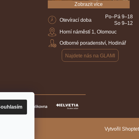
Zobrazit více
Po–Pá 9–18
Otevírací doba
So 9–12
Horní náměstí 1, Olomouc
Odborné poradenství, Hodinář
Najdete nás na GLAMI
ouhlasím
Vytvořil Shoptet