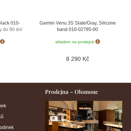
lack 010-
Garmin Venu 3S Slate/Gray, Silicone
 do 90 dní
band 010-02785-00
skladem na prodejně
8 290 Kč
Prodejna – Olomouc
nek
ků
hodinek