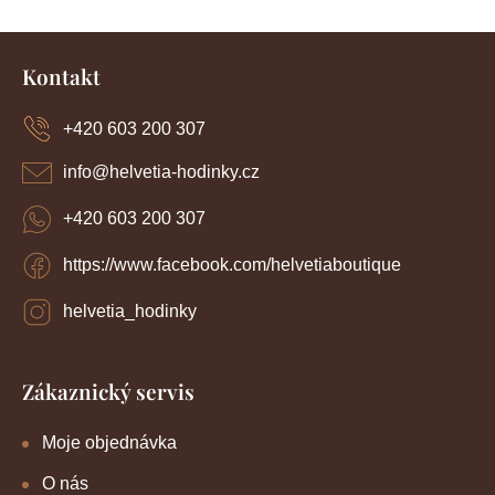
Z
á
Kontakt
p
a
+420 603 200 307
t
í
info
@
helvetia-hodinky.cz
+420 603 200 307
https://www.facebook.com/helvetiaboutique
helvetia_hodinky
Zákaznický servis
Moje objednávka
O nás