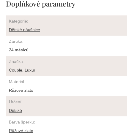
Doplňkové parametry
Kategorie
:
Dětské náušnice
Záruka
:
24 měsíců
Značka
:
Couple
,
Luxur
Materiál
:
Růžové zlato
Určení
:
Dětské
Barva šperku
:
Růžové zlato