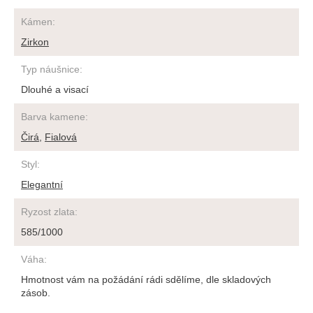
Kámen
:
Zirkon
Typ náušnice
:
Dlouhé a visací
Barva kamene
:
Čirá
,
Fialová
Styl
:
Elegantní
Ryzost zlata
:
585/1000
Váha
:
Hmotnost vám na požádání rádi sdělíme, dle skladových
zásob.