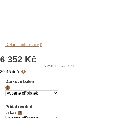
Detailní informace
6 352 Kč
5 250 Kč
bez DPH
Měrná
30-45 dnů
cena:
Dárkové balení
?
Přidat osobní
vzkaz
?