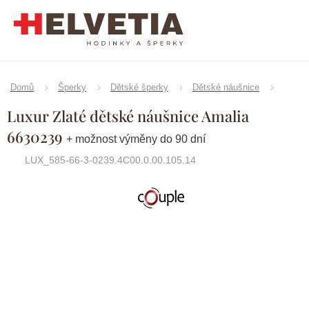
Přejít
na
obsah
Domů
Šperky
Dětské šperky
Dětské náušnice
Luxur Zlaté dětské náušnice Amalia
6630239
+ možnost výměny do 90 dní
LUX_585-66-3-0239.4C00.0.00.105.14
Značka:
Couple