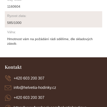
1160604
Ryzost zlata
:
585/1000
Váha
:
Hmotnost vám na požádání rádi sdělíme, dle skladových
zásob.
Z
á
Kontakt
p
a
+420 603 200 307
t
í
info
@
helvetia-hodinky.cz
+420 603 200 307