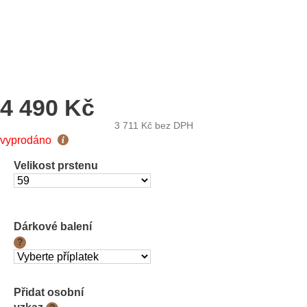
4 490 Kč
3 711 Kč
bez DPH
Měrná
vyprodáno
cena:
Velikost prstenu
Dárkové balení
?
Přidat osobní