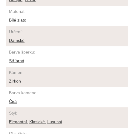
Materiál
:
Bílé zlato
Určení
:
Dámské
Barva šperku
:
Stříbrná
Kámen
:
Zirkon
Barva kamene
:
Čirá
Styl
:
Elegantní
,
Klasické
,
Luxusní
Obj. číslo
: