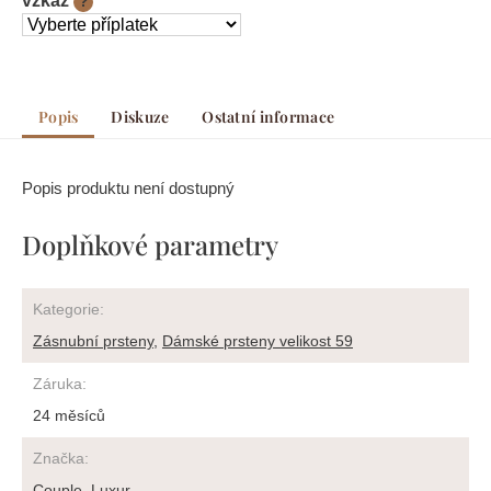
vzkaz
?
Popis
Diskuze
Ostatní informace
Popis produktu není dostupný
Doplňkové parametry
Kategorie
:
Zásnubní prsteny
,
Dámské prsteny velikost 59
Záruka
:
24 měsíců
Značka
:
Couple
,
Luxur