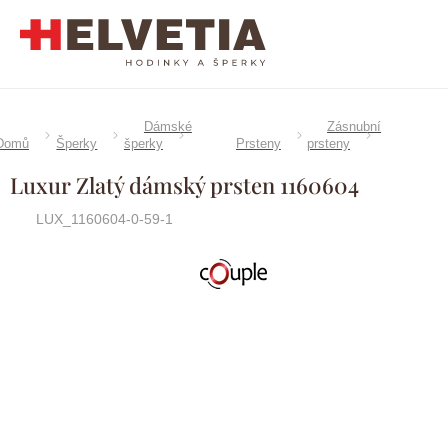
Přejít
na
obsah
Dámské
Zásnubní
Domů
Šperky
šperky
Prsteny
prsteny
Luxur Zlatý dámský prsten 1160604
LUX_1160604-0-59-1
Značka:
Couple