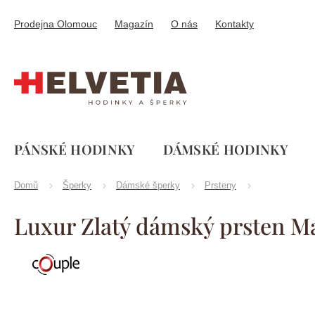
Přejít
na
Prodejna Olomouc
Magazín
O nás
Kontakty
obsah
PÁNSKÉ HODINKY
DÁMSKÉ HODINKY
Domů
Šperky
Dámské šperky
Prsteny
Luxur Zlatý dámský prsten Ma
Značka:
Couple