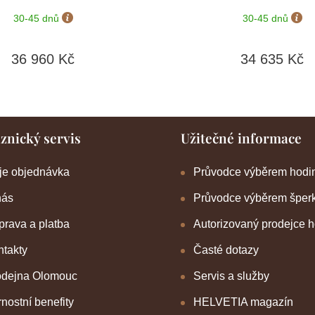
90 dní
90 dní
30-45 dnů
30-45 dnů
36 960 Kč
34 635 Kč
znický servis
Užitečné informace
je objednávka
Průvodce výběrem hodi
nás
Průvodce výběrem šper
rava a platba
Autorizovaný prodejce 
takty
Časté dotazy
odejna Olomouc
Servis a služby
nostní benefity
HELVETIA magazín