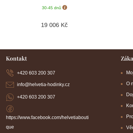
30-45 dnů
19 006 Kč
Z
Kontakt
Záka
á
p
a
Mo
+420 603 200 307
t
í
O 
info
@
helvetia-hodinky.cz
Dop
+420 603 200 307
Kon
Pr
https://www.facebook.com/helvetiabouti
que
Věr