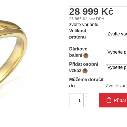
28 999 Kč
23 966 Kč
bez DPH
Měrná
zvolte variantu
cena:
Velikost
prstenu
Dárkové
balení
?
Přidat osobní
vzkaz
?
Můžeme doručit
do:
Zvolte var
Přidat