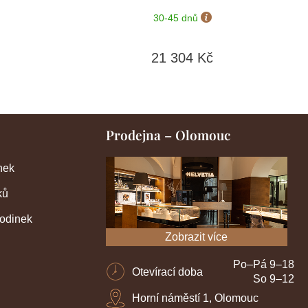
30-45 dnů
21 304 Kč
Prodejna – Olomouc
nek
ků
hodinek
Zobrazit více
Po–Pá 9–18
Otevírací doba
So 9–12
Horní náměstí 1, Olomouc