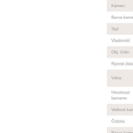
Kámen
:
Barva kam
Styl
:
Vlastnosti
:
Obj. číslo
:
Ryzost zlat
Váha
:
Hmotnost
kamene
:
Velikost k
Čistota
:
Barva kam