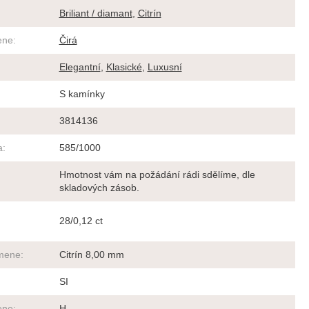
Briliant / diamant
,
Citrín
ene
:
Čirá
Elegantní
,
Klasické
,
Luxusní
S kamínky
3814136
a
:
585/1000
Hmotnost vám na požádání rádi sdělíme, dle
skladových zásob.
28/0,12 ct
amene
:
Citrín 8,00 mm
SI
ene
:
H