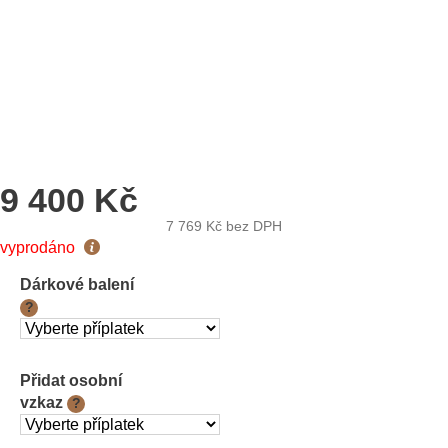
9 400 Kč
7 769 Kč
bez DPH
Měrná
vyprodáno
cena:
Dárkové balení
?
Přidat osobní
vzkaz
?