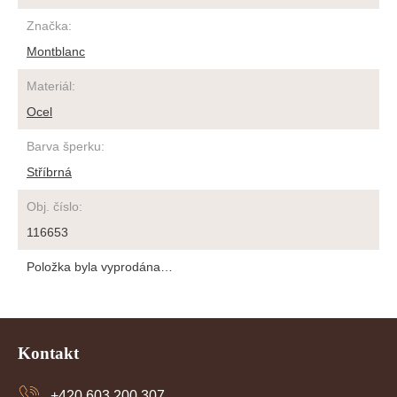
Značka
:
Montblanc
Materiál
:
Ocel
Barva šperku
:
Stříbrná
Obj. číslo
:
116653
Položka byla vyprodána…
Z
á
Kontakt
p
a
+420 603 200 307