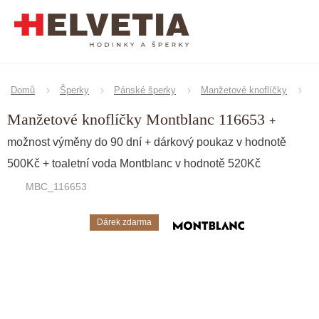
Přejít
na
obsah
Domů
Šperky
Pánské šperky
Manžetové knoflíčky
Manžetové knoflíčky Montblanc 116653
+
možnost výměny do 90 dní + dárkový poukaz v hodnotě
500Kč + toaletní voda Montblanc v hodnotě 520Kč
MBC_116653
Dárek zdarma
Značka:
Montblanc