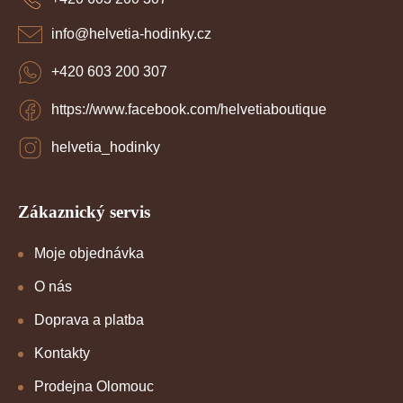
t
í
info
@
helvetia-hodinky.cz
+420 603 200 307
https://www.facebook.com/helvetiaboutique
helvetia_hodinky
Zákaznický servis
Moje objednávka
O nás
Doprava a platba
Kontakty
Prodejna Olomouc