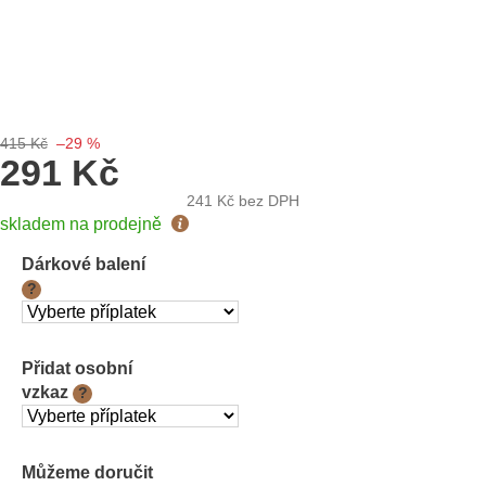
415 Kč
–29 %
291 Kč
241 Kč
bez DPH
Měrná
skladem na prodejně
cena:
Dárkové balení
?
Přidat osobní
vzkaz
?
Můžeme doručit