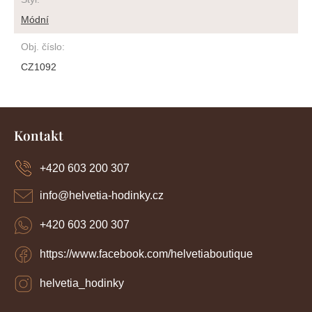
Módní
Obj. číslo
:
CZ1092
Z
á
Kontakt
p
a
+420 603 200 307
t
í
info
@
helvetia-hodinky.cz
+420 603 200 307
https://www.facebook.com/helvetiaboutique
helvetia_hodinky