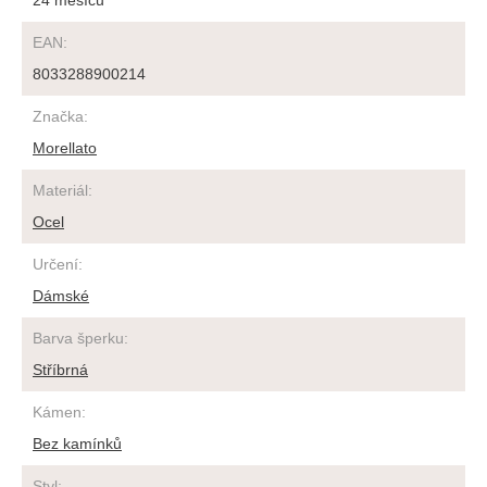
24 měsíců
EAN
:
8033288900214
Značka
:
Morellato
Materiál
:
Ocel
Určení
:
Dámské
Barva šperku
:
Stříbrná
Kámen
:
Bez kamínků
Styl
: