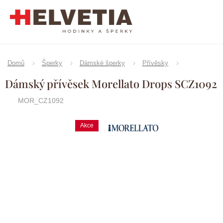
Přejít
na
obsah
Domů
Šperky
Dámské šperky
Přívěsky
Dámský přívěsek Morellato Drops SCZ1092
MOR_CZ1092
Akce
Značka:
Morellato